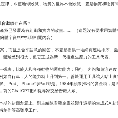
恆定律，即使地球毀滅，物質的世界不會毀滅，隻是物質和物質
黨會繼續存在嗎？
共產黨已發展為有組織和實力的政黨……。（這題沒有要求用繁體
是從簡體字資料中找到相關內容）
你答案，而且是合乎語意的回答，不隻是提供一堆網頁連結排序。
，體驗差別很大，但它正成為新一代推進生產力的工具代表。
一張表，比較人和各種動物的運動能力：飛行、奔跑和遊泳速度
例如自行車，人的能力就上升到第一。善於運用工具讓人站上食
Pod、iPhone到iPad都是。1984年蘋果推出的麥金塔，是
的ChatGPT把AI從專家交給普羅大眾。
本期的封面創意上。副主編陳君毅企畫並製作這期的生成式AI封
術創作等高難度工作。