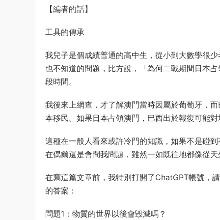
【編者的話】
工具的傳承
我兒子是個成績普通的高中生，從小到大數學很少
也不知道的問題，比方說，「為何二戰期間日本占
段時間。
我後來上網查，才了解澳門當時因屬於葡萄牙，而
本移民。如果日本占領澳門，巴西出於報復可能對
這種在一般人看來或許冷門的知識，如果不是碰到
在偶爾還是會問我問題，雖然一如既往地都像從天
在寫這篇文章前，我特別打開了ChatGPT帳號
的答案：
問題1：物質的世界以後會毀滅嗎？