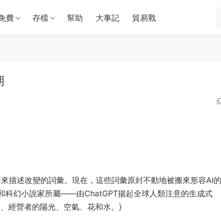
免費
存檔
幫助
大事記
貿易戰
期
用來描述改變的詞彙。現在，這些詞彙原封不動地被搬來形容AI
和科幻小說家所屬——由ChatGPT揚起全球人類注意的生成式
工作者、經營者的陽光、空氣、花和水。}