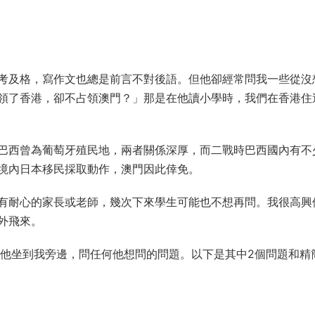
考及格，寫作文也總是前言不對後語。但他卻經常問我一些從沒
領了香港，卻不占領澳門？」那是在他讀小學時，我們在香港住
巴西曾為葡萄牙殖民地，兩者關係深厚，而二戰時巴西國內有不
境內日本移民採取動作，澳門因此倖免。
有耐心的家長或老師，幾次下來學生可能也不想再問。我很高興
外飛來。
，請他坐到我旁邊，問任何他想問的問題。以下是其中2個問題和精