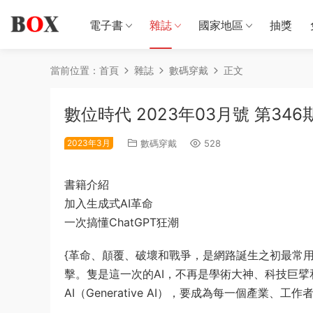
電子書
雜誌
國家地區
抽獎
當前位置：
首頁
雜誌
數碼穿戴
正文
數位時代 2023年03月號 第346
2023年3月
數碼穿戴
528
書籍介紹
加入生成式AI革命
一次搞懂ChatGPT狂潮
{革命、顛覆、破壞和戰爭，是網路誕生之初最常
擊。隻是這一次的AI，不再是學術大神、科技巨擘
AI（Generative AI），要成為每一個產業、