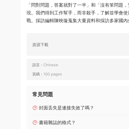
「問對問題，答案就對了一半」和「沒有笨問題，
現。我們得到工作幫手，而非殺手，了解並學會使
戰。採訪編輯陳映璇蒐集大量資料和採訪多家國內
資源下載
語言：
Chinese
頁碼：
100 pages
常見問題
封面丢失是連接失效了嗎？
書籍雜誌的格式？