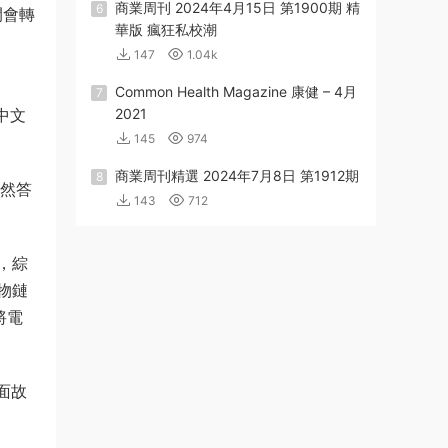
商業周刊 2024年4月15日 第1900期 精
6
間會轉
華版 瘋狂私校潮
147
1.04k
Common Health Magazine 康健 – 4月
7
中文
2021
145
974
商業周刊精選 2024年7月8日 第1912期
8
雖然答
143
712
，綜
物鏈
將電
面故