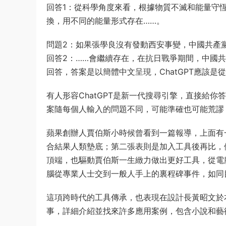
回答1：從科學角度來看，根據物質不滅和能量守
換，用不同的能量形式存在……。
問題2：如果張學良沒有發動西安事變，中國共產
回答2：……會繼續存在，在抗日戰爭期間，中國
回答，答案是以簡體中文呈現，ChatGPT應該
有人形容ChatGPT是新一代搜尋引擎，直接給
案隨每個人輸入的問題不同，可能準確也可能荒謬
蘋果創辦人賈伯斯小時候曾看到一篇報導，上面有
合結果人類墊底；第二張表則是加入工具後再比，
頂端，也驅動賈伯斯一生緻力做出更好工具，從電腦、i
腦從專業人士交到一般人手上的裏程碑事件，如同目前
這項跨時代的工具傳承，也表現在設計長黃昭文於
事，詳細介紹並找來許多應用案例，包含小說和藝