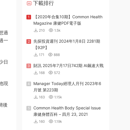
下載排行
【2020年合集10期】Common Health
1
Magazine 康健PDF電子版
210
1.5k
想過
過一
先探投資週刊 2024年1月8日 2281期
2
【92P】
171
888
少日
財訊 2025年7月17日742期 AI飆速大戰
3
168
572
他現
Manager Today經理人月刊 2023年6
4
月號 第223期
163
1.15k
簡後
Common Health Body Special Issue
5
康健身體百科 – 四月 23, 2021
160
1.19k