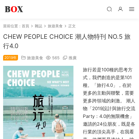
當前位置：
首頁
雜誌
旅遊美食
正文
CHEW PEOPLE CHOICE 潮人物特刊 NO.5 旅
行4.0
2019年
旅遊美食
565
推廣
旅行若是100種的思考方
式，我們創造的是第101
種。「旅行4.0」，在於
更多的主動與聯繫，需要
更多跨領域的刺激。 潮人
物「2019設計與旅行交流
Party：4.0的無限機會」
邀請的24位朋友，既是各
行業的頂尖高手，在我看