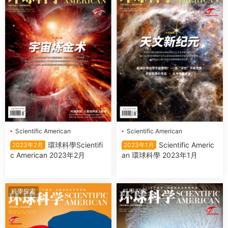
Scientific American
Scientific American
環球科學
環球科學
環球科學Scientifi
Scientific Americ
2023年2月
2023年1月
c American 2023年2月
an 環球科學 2023年1月
科學探索
科學探索