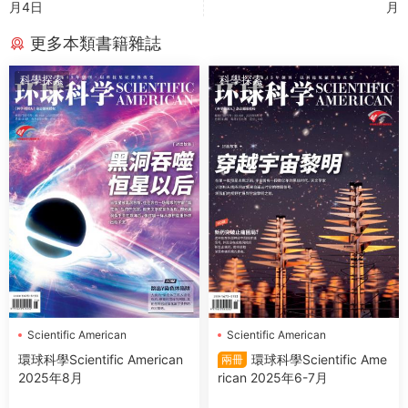
月4日
月
更多本類書籍雜誌
科學探索
科學探索
Scientific American
Scientific American
環球科學
環球科學
環球科學Scientific American
環球科學Scientific Ame
兩冊
2025年8月
rican 2025年6-7月