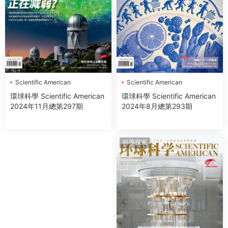
Scientific American
Scientific American
環球科學
環球科學
環球科學 Scientific American
環球科學 Scientific American
2024年8月總第293期
2024年11月總第297期
科學探索