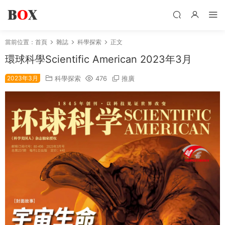
當前位置：
首頁
雜誌
科學探索
正文
環球科學Scientific American 2023年3月
2023年3月
科學探索
476
推廣