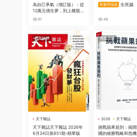
電子書
為自己爭氣（增訂版）：從
生死腦
舊書掃描版
12萬元僑生夢，到上櫃股
王，群聯電子的創業傳奇
61
48
商業财經
商業理財
天下雜誌
2026
天下雜誌
電子書
天下雜誌天下雜誌 2026年
挑戰蘋果規則：揭開
6月24日第851期-精華版
國的緻勝戰略和危機