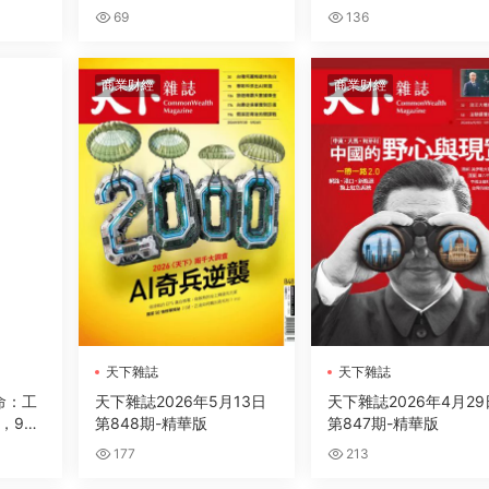
緣政治
動地緣政治，更決定世代財
69
136
富命運
商業财經
商業财經
天下雜誌
天下雜誌
革命：工
天下雜誌2026年5月13日
天下雜誌2026年4月29
，9大
第848期-精華版
第847期-精華版
為AI代
177
213