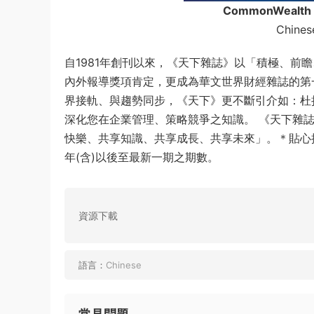
CommonWealth
Chines
自1981年創刊以來，《天下雜誌》以「積極、前
內外報導獎項肯定，更成為華文世界財經雜誌的第
界接軌、與趨勢同步，《天下》更不斷引介如：杜
深化您在企業管理、策略競爭之知識。 《天下雜誌
快樂、共享知識、共享成長、共享未來」。＊貼心
年(含)以後至最新一期之期數。
資源下載
語言：
Chinese