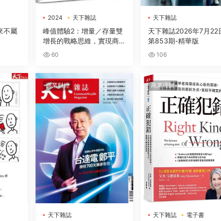
2024
天下雜誌
天下雜誌
電子書
來不屬
峰值體驗2：增量／存量雙
天下雜誌2026年7月22
增長的戰略思維，實現商業
第853期-精華版
效益指數型躍進的關鍵洞察
60
106
與落地
商業财經
商業理財
天下雜誌
天下雜誌
電子書