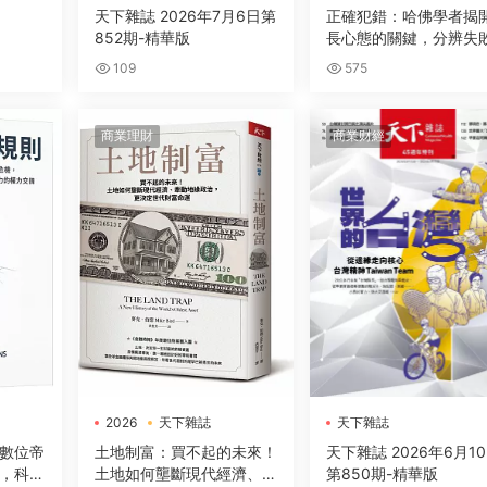
天下雜誌 2026年7月6日第
正確犯錯：哈佛學者揭
852期-精華版
長心態的關鍵，分辨失
型與應對方式，駕馭不
109
575
的未來
商業理財
商業财經
2026
天下雜誌
天下雜誌
電子書
數位帝
土地制富：買不起的未來！
天下雜誌 2026年6月1
，科技
土地如何壟斷現代經濟、牽
第850期-精華版