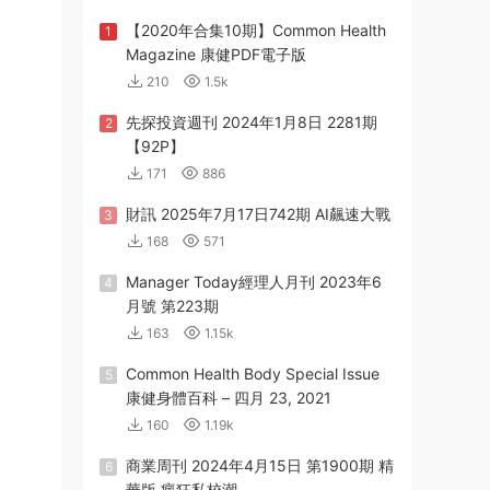
【2020年合集10期】Common Health
1
Magazine 康健PDF電子版
210
1.5k
先探投資週刊 2024年1月8日 2281期
2
【92P】
171
886
財訊 2025年7月17日742期 AI飆速大戰
3
168
571
Manager Today經理人月刊 2023年6
4
月號 第223期
163
1.15k
Common Health Body Special Issue
5
康健身體百科 – 四月 23, 2021
160
1.19k
商業周刊 2024年4月15日 第1900期 精
6
華版 瘋狂私校潮