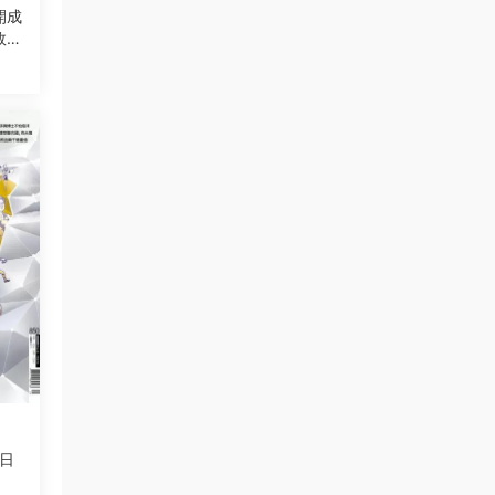
開成
敗類
確定
0日