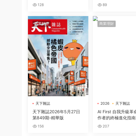
巨頭的全面圍攻和地
128
89
勢力的權力交鋒
商業财經
商業理財
天下雜誌
2026
天下雜誌
電子書
天下雜誌2026年5月27日
AI First 自我升級
第849期-精華版
作者的終極進化指南
實作的極速實踐，成
156
207
理時代的超級管理者