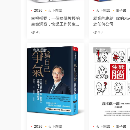
2026
天下雜誌
天下雜誌
電子書
電子書
幸福檔案：一個哈佛教授的
就業的終結: 你的未
生命洞察，快樂工作與生活
於任何公司
的33 個核心法則
43
33
商業理財
心理勵志
2026
天下雜誌
天下雜誌
電子書