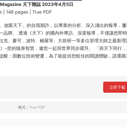
 Magazine 天下雜誌 2023年4月5日
e | 148 pages | True PDF
瞻、放眼天下」的自我期許，以專業的分析、深入淺出的報導，屢
一品牌。 透過《天下》的國內外專訪、深度報導，不僅讓您即
拉克、麥可．波特、梭羅等、大前研一等多位管理大師之最新理
》–您的隨身智慧，邀您一起與世界同步躍升。 「與天下同行，
提醒：因數位技術變遷，為了能提供您較佳的閱讀體驗，請選購2
立即下載
格式：
True PDF