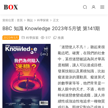
當前位置：
首頁
雜誌
科學探索
正文
BBC 知識 Knowledge 2023年5月號 第141期
2023年5月
科學探索
517
推廣
「迷戀使人不凡！」聽起來很
勵志吧。確實，在我們的社會
中，某些迷戀被認為與才華高
度相關，讓人可以達成目標、
發展技能以及累積知識，比如
癡迷遊泳的運動員、癡迷算式
的數學家等等，他們常常是一
般人眼中的天才。不過，有些
時候迷戀會變成成癮，讓人持
續性或強迫性地追求一種物質
或行為，即使它對自己或他人