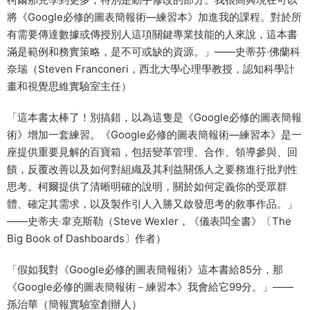
將《Google必修的圖表簡報術—練習本》加進我的課程。對於所
有需要傳達數據或傳授別人這項關鍵專業技能的人來說，這本書
滿是範例和務實策略，是不可或缺的資源。」——史蒂芬‧佛蘭科
奈瑞（Steven Franconeri，西北大學心理學教授，認知科學計
畫和視覺思維實驗室主任）
「這本書太棒了！別搞錯，以為這隻是《Google必修的圖表簡報
術》增加一套練習。《Google必修的圖表簡報術—練習本》是一
座提供重要見解的百寶箱，包括變革管理、合作、領導參與、回
饋，反覆改善以及如何對組織及其利益關係人之要務進行批判性
思考。柯爾提供了清晰明確的說明，關於如何定義你的受眾群
體、確定其需求，以及製作引人入勝又啟發思考的敘事作品。」
——史蒂夫‧韋克斯勒（Steve Wexler，《儀表闆全書》〔The
Big Book of Dashboards〕作者）
「假如我對《Google必修的圖表簡報術》這本書給85分，那
《Google必修的圖表簡報術－練習本》我會給它99分。」——
孫治華（簡報實驗室創辦人）