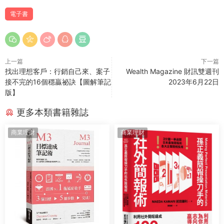
電子書
上一篇
下一篇
找出理想客戶：行銷自己來、案子
Wealth Magazine 財訊雙週刊
接不完的16個穩贏祕訣【圖解筆記
2023年6月22日
版】
更多本類書籍雜誌
商業理財
商業理財