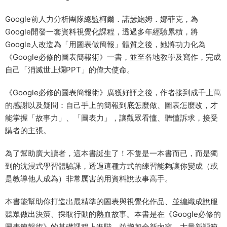
Google前人力分析團隊總監柯爾．諾瑟鮑姆．娜菲克，為
Google開發一套資料視覺化課程，透過多年經驗累積，將
Google人改造為「用圖表做簡報」體質之後，她將功力化為
《Google必修的圖表簡報術》一書，並至各地教學及寫作，完成
自己「消滅世上爛PPT」的偉大使命。
《Google必修的圖表簡報術》廣獲好評之後，作者接到成千上萬
的感謝以及疑問：自己手上的簡報到底怎麼做、圖表怎麼改，才
能掌握「故事力」、「圖表力」，讓觀眾看懂、聽懂訴求，接受
講者的主張。
為了幫助廣大讀者，這本書誕生了！不隻是一本書而已，而是獨
到的沈浸式學習體驗課，透過這種方式的練習能夠讓你變成（或
是教導他人成為）非常厲害的用資料說故事高手。
本書能幫助你打造出最精準的圖表與視覺化作品、並編織成說服
聽眾做出決策、採取行動的熱血故事。本書是在《Google必修的
圖表簡報術》的基礎課程上進階，並增加全新內容、大量新穎範