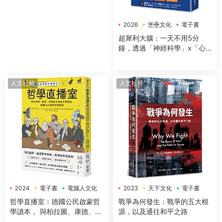
2026
堡壘文化
電子書
超犀利大腦：一天不用5分
鐘，透過「神經科學」x「心
理學」x「50+方法」，全面提
升工作效率、改善生活品質，
讓大腦潛能發揮到極緻，變得
人文社科
人文社科
超犀利！
2024
電子書
電腦人文化
2023
天下文化
電子書
哲學直播室：德國公民啟蒙哲
戰爭為何發生：戰爭的五大根
學讀本， 與柏拉圖、康德、亞
源，以及通往和平之路
裏斯多德等大師對談，解構18