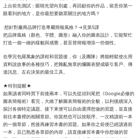
上台前先測試：眼睛先望向別處，再回顧你的作品，留意你第一
眼看到的地方，是你最想要聽眾關注的地方嗎？
‧想針對廠商品牌打造專屬簡報風格？→見第5課
把品牌風格（顏色、字體、圖形）融入你的圖表設計，它能幫忙
打造一個一緻的樣貌與感覺，甚至替簡報增添一些個性。
在學完包羅萬象的課程和習題後，你（及團隊）將能輕鬆使出用
資料說故事的各種技巧，把雜亂無章的爛圖表變成吸引客戶、傳
達訊息、左右決策的最佳工具。
★特別提醒★
如果讀者同時買下前後兩本，可以先從頭到尾把《Google必修的
圖表簡報術》看完，大緻了解圖表簡報術的全貌，以利後續深入
探討各個特定議題。接下來便可以自由選擇想做的習題，並直接
前往本書裡的相關章節。你當然也可以按順序、一次精讀前一本
的一個章節，然後再練習本書的習題。如果你之前便已經讀過前
一本，且已熟悉各章節的內容，請直接練習本書中你想做的習