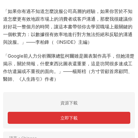
「如果你有過不知道怎麼說服公司高層的經驗，如果你苦於不知
道怎麼更有效地跟市場上的消費者或客戶溝通，那麼我很建議你
好好花一整個月的時間，讓這本書帶領你去學習職場上最關鍵的
一個軟實力：以數據很有效率地進行對方無法拒絕和反駁的溝通
與說服。」——李柏鋒（《INSIDE》主編）
「Google前人力分析團隊總監柯爾雖是圖表製作高手，但她清楚
揭示，關於簡報，什麼東西比圖表還重要，這是坊間很多速成工
作坊遺漏或不重視的面向。」——楊斯棓（方寸管顧首席顧問、
醫師、《人生路引》作者）
資源下載
立即下載