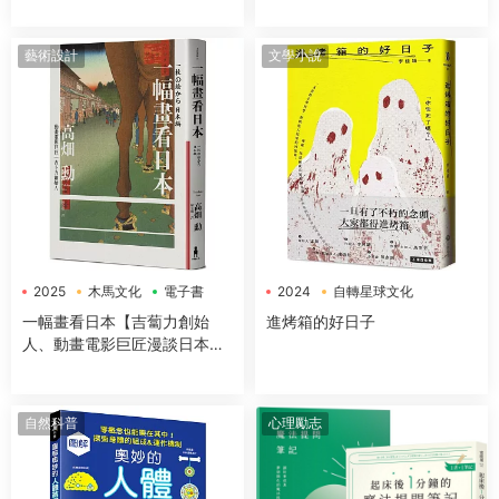
大經典哲學思想
藝術設計
文學小說
2025
木馬文化
電子書
2024
自轉星球文化
電子書
一幅畫看日本【吉蔔力創始
進烤箱的好日子
人、動畫電影巨匠漫談日本傳
世國寶，帶你遊歷1200年日本
藝術史】
自然科普
心理勵志