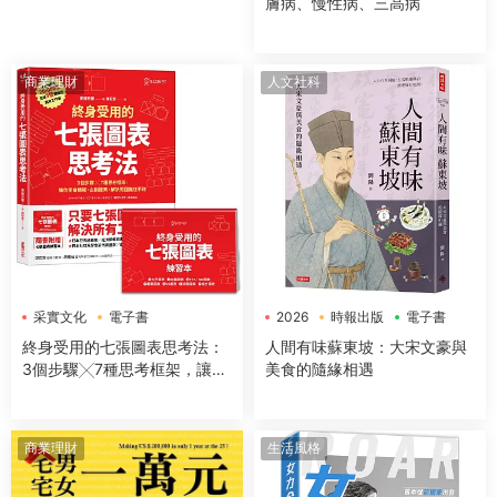
膚病、慢性病、三高病
商業理財
人文社科
采實文化
電子書
2026
時報出版
電子書
終身受用的七張圖表思考法：
人間有味蘇東坡：大宋文豪與
3個步驟╳7種思考框架，讓你
美食的隨緣相遇
開會簡報、企劃提案、解決問
題無往不利【隨書送：七張圖
表練習本】
商業理財
生活風格