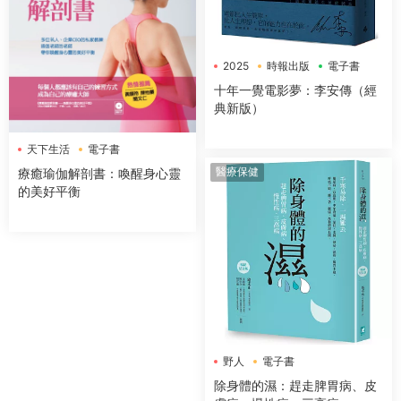
2025
時報出版
電子書
十年一覺電影夢：李安傳（經
典新版）
天下生活
電子書
醫療保健
療癒瑜伽解剖書：喚醒身心靈
的美好平衡
野人
電子書
除身體的濕：趕走脾胃病、皮