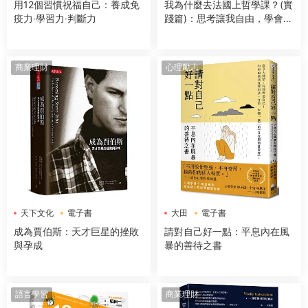
用12個習慣祝福自己：養成免
我為什麼去法國上哲學課？(實
疫力‧學習力‧判斷力
踐篇)：思考讓我自由，學會面
對複雜的人際關係，做對的決
定
商業理財
心理勵志
天下文化
電子書
大田
電子書
成為賈伯斯：天才巨星的挫敗
請對自己好一點：平息內在風
與孕成
暴的善待之書
語言學習
商業理財