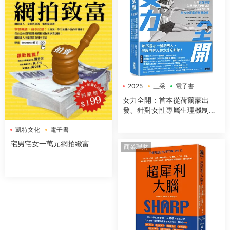
2025
三采
電子書
女力全開：首本從荷爾蒙出
發、針對女性專屬生理機制與
身體構造，量身打造的全方位
凱特文化
電子書
運動與營養指南
宅男宅女一萬元網拍緻富
商業理財