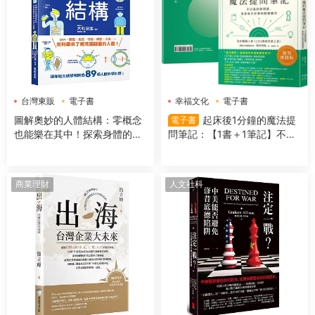
台灣東販
電子書
幸福文化
電子書
圖解奧妙的人體結構：零概念
起床後1分鐘的魔法提
電子書
也能樂在其中！探索身體的組
問筆記：【1書＋1筆記】不隻
成＆運作機制
是回答問題，更是吸引好事的
超強儀式
商業理財
人文社科