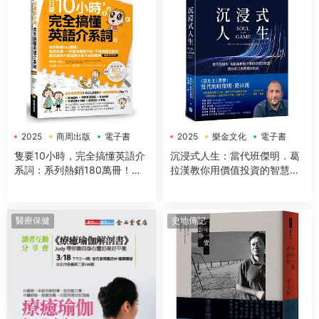
2025
商周出版
電子書
2025
樂金文化
電子書
隻要10小時，完全搞懂英語介
沉浸式人生：當代班傑明．葛
系詞：系列熱銷180萬冊！免
拉漢教你用價值投資的智慧，
背免猜，一本讓你讀得下去，
找回富足與踏實的生活
不僅知道怎麼用，更知道為什
麼這樣用的介系詞寶典
醫療保健
史地傳記