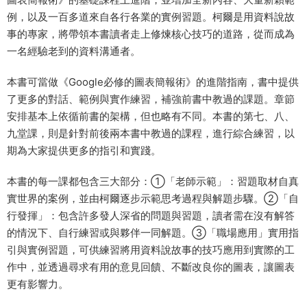
例，以及一百多道來自各行各業的實例習題。柯爾是用資料說故
事的專家，將帶領本書讀者走上修煉核心技巧的道路，從而成為
一名經驗老到的資料溝通者。
本書可當做《Google必修的圖表簡報術》的進階指南，書中提供
了更多的對話、範例與實作練習，補強前書中教過的課題。章節
安排基本上依循前書的架構，但也略有不同。本書的第七、八、
九堂課，則是針對前後兩本書中教過的課程，進行綜合練習，以
期為大家提供更多的指引和實踐。
本書的每一課都包含三大部分：①「老師示範」：習題取材自真
實世界的案例，並由柯爾逐步示範思考過程與解題步驟。②「自
行發揮」：包含許多發人深省的問題與習題，讀者需在沒有解答
的情況下、自行練習或與夥伴一同解題。③「職場應用」實用指
引與實例習題，可供練習將用資料說故事的技巧應用到實際的工
作中，並透過尋求有用的意見回饋、不斷改良你的圖表，讓圖表
更有影響力。