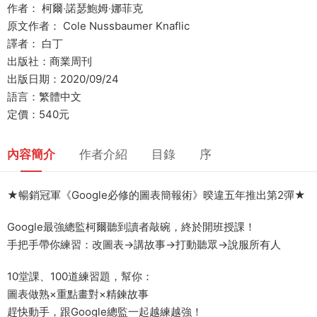
作者： 柯爾‧諾瑟鮑姆‧娜菲克
原文作者： Cole Nussbaumer Knaflic
譯者： 白丁
出版社：商業周刊
出版日期：2020/09/24
語言：繁體中文
定價：540元
內容簡介
作者介紹
目錄
序
★暢銷冠軍《Google必修的圖表簡報術》暌違五年推出第2彈★
Google最強總監柯爾聽到讀者敲碗，終於開班授課！
手把手帶你練習：改圖表→講故事→打動聽眾→說服所有人
10堂課、100道練習題，幫你：
圖表做熟×重點畫對×精鍊故事
趕快動手，跟Google總監一起越練越強！