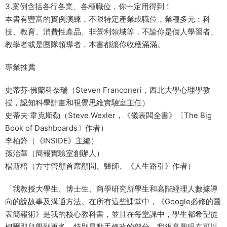
3.案例含括各行各業、各種職位，你一定用得到！
本書有豐富的實例演練，不限特定產業或職位，業種多元：科
技、教育、消費性產品、非營利領域等，不論你是個人學習者、
教學者或是團隊領導者，本書都讓你收穫滿滿。
專業推薦
史蒂芬‧佛蘭科奈瑞（Steven Franconeri，西北大學心理學教
授，認知科學計畫和視覺思維實驗室主任）
史蒂夫‧韋克斯勒（Steve Wexler，《儀表闆全書》〔The Big
Book of Dashboards〕作者）
李柏鋒（《INSIDE》主編）
孫治華（簡報實驗室創辦人）
楊斯棓（方寸管顧首席顧問、醫師、《人生路引》作者）
「我教授大學生、博士生、商學研究所學生和高階經理人數據導
向的說故事及溝通方法。在所有這些課堂中，《Google必修的圖
表簡報術》是我的核心教科書，並且在每堂課中，學生都希望從
柯爾那兒學到更多，特別是動手修改的部分。我很高興現在可以