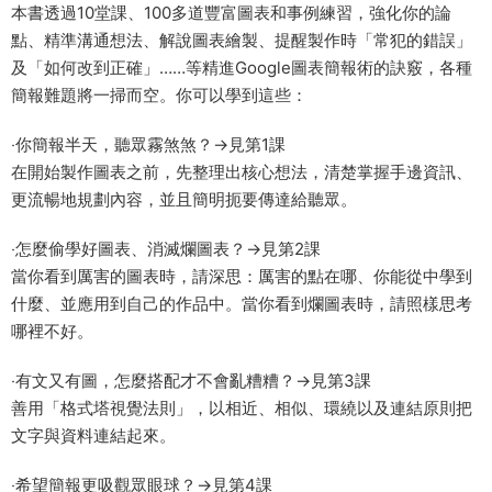
本書透過10堂課、100多道豐富圖表和事例練習，強化你的論
點、精準溝通想法、解說圖表繪製、提醒製作時「常犯的錯誤」
及「如何改到正確」……等精進Google圖表簡報術的訣竅，各種
簡報難題將一掃而空。你可以學到這些：
‧你簡報半天，聽眾霧煞煞？→見第1課
在開始製作圖表之前，先整理出核心想法，清楚掌握手邊資訊、
更流暢地規劃內容，並且簡明扼要傳達給聽眾。
‧怎麼偷學好圖表、消滅爛圖表？→見第2課
當你看到厲害的圖表時，請深思：厲害的點在哪、你能從中學到
什麼、並應用到自己的作品中。當你看到爛圖表時，請照樣思考
哪裡不好。
‧有文又有圖，怎麼搭配才不會亂糟糟？→見第3課
善用「格式塔視覺法則」，以相近、相似、環繞以及連結原則把
文字與資料連結起來。
‧希望簡報更吸觀眾眼球？→見第4課