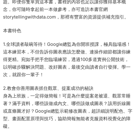
題。即便你隻單買這本書，書裡的內容也足以讓你獲得基本概
念，你可隨時拿起前一本做參考，亦可造訪本書官網
storytellingwithdata.com，那裡有豐富的資源提供補充指引。
本書特色
1.全球讀者敲碗等待！Google總監為你開班授課，極具臨場感！
這本練習本，不但告訴你圖表應該怎麼做、連操作細節都讓你練
得更精。宛如手把手您臨場練習，透過100多道實例公開技術，
以明確步驟解決問題、改好圖表，最後交由讀者自行發揮。學一
次，就跟你一輩子！
2.教會你善用圖表抓住觀眾、提案成功的秘訣
身為上班族，一定得做簡報！可是為什麼提案老被退、觀眾常睡
著？滿手資料，哪些該做成內文、哪些該做成圖表？該用折線圖
或直條圖才好？Google總監示範修改圖表，超詳細說明配色、字
型、畫面配置原理與技巧，協助簡報無能者克服資料視覺化的障
礙。