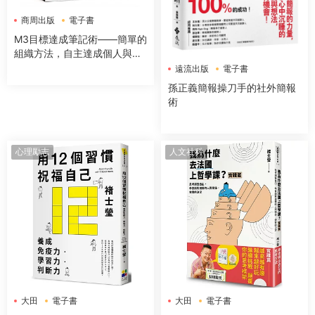
商周出版
電子書
M3目標達成筆記術——簡單的
組織方法，自主達成個人與團
隊計畫的精準工具
遠流出版
電子書
孫正義簡報操刀手的社外簡報
術
心理勵志
人文社科
大田
電子書
大田
電子書