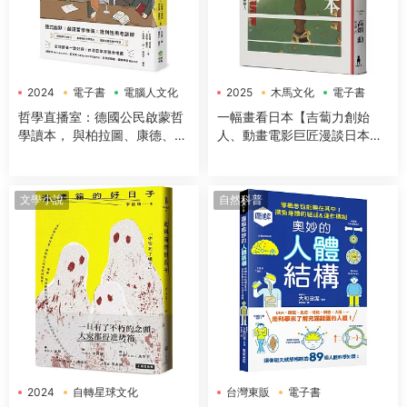
2024
電子書
電腦人文化
2025
木馬文化
電子書
哲學直播室：德國公民啟蒙哲
一幅畫看日本【吉蔔力創始
學讀本， 與柏拉圖、康德、亞
人、動畫電影巨匠漫談日本傳
裏斯多德等大師對談，解構18
世國寶，帶你遊歷1200年日本
大經典哲學思想
藝術史】
文學小說
自然科普
2024
自轉星球文化
台灣東販
電子書