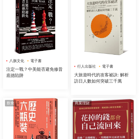
八旗文化
電子書
行人出版社
電子書
注定一戰？中美能否避免修昔
大旅遊時代的攻客祕訣: 解析
底德陷阱
訪日人數如何突破三千萬
飲食
商業理財