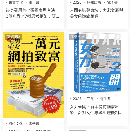
采實文化
電子書
2026
時報出版
電子書
終身受用的七張圖表思考法：
人間有味蘇東坡：大宋文豪與
3個步驟╳7種思考框架，讓你
美食的隨緣相遇
開會簡報、企劃提案、解決問
題無往不利【隨書送：七張圖
表練習本】
商業理財
生活風格
2025
三采
電子書
女力全開：首本從荷爾蒙出
發、針對女性專屬生理機制與
身體構造，量身打造的全方位
凱特文化
電子書
運動與營養指南