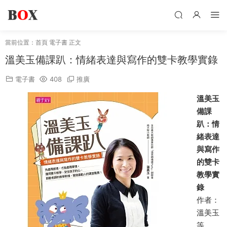
當前位置：
首頁
電子書
正文
溫美玉備課趴：情緒表達與寫作的雙卡教學實錄
電子書
408
推廣
溫美玉
備課
趴：情
緒表達
與寫作
的雙卡
教學實
錄
作者：
溫美玉
等