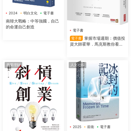
2024
明白文化
電子書
南韓大戰略：中等強國，自己
的命運自己創造
電子書
掌握市場週期：價值投
電子書
資大師霍華．馬克斯教你看對
市場時機，提高投資勝算
商業理財
人文社科
2025
前衛
電子書