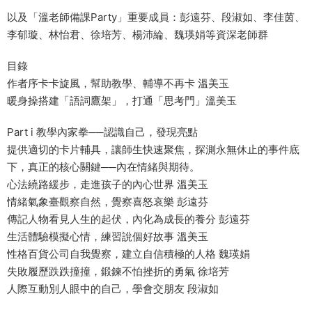
以及「溫老師備課Party」重要成員：彭遠芬、段淑如、李佳茵、
李郁璇、林怡君、徐培芳、楊沛綸、魏瑛娟等資深老師群
目錄
作者序卡卡旋風，幫助教學、輔導不再卡 溫美玉
暖身操搭建「語詞鷹架」，打通「思考門」溫美玉
Part i 教學內家拳──認識自己，發現亮點
提供適切的卡片輔具，讓師生快速聚焦，探測永無休止的事件底
下，真正的核心關鍵──內在情緒與期待。
心法繞路緩步，走進孩子的內心世界 溫美玉
情緒氣象臺觀察自然，覺察喜怒哀樂 彭遠芬
傳記人物看見人生的起伏，內化為成長的養分 彭遠芬
生活體驗模擬心情，練習說個好故事 溫美玉
性格百貨公司自我覺察，建立自信積極的人格 魏瑛娟
失敗履歷跌跌撞撞，鍛鍊不怕挫折的勇氣 徐培芳
人際互動別人眼中的自己，學會交朋友 段淑如