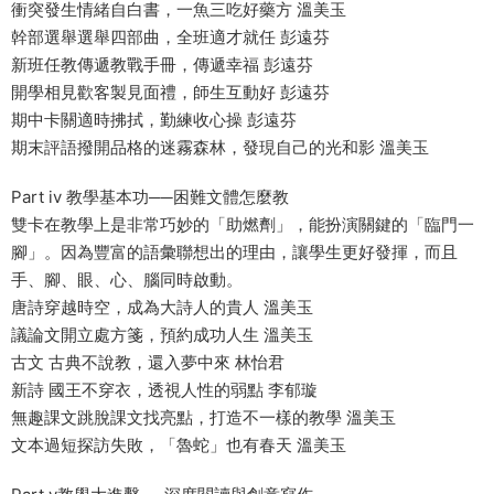
衝突發生情緒自白書，一魚三吃好藥方 溫美玉
幹部選舉選舉四部曲，全班適才就任 彭遠芬
新班任教傳遞教戰手冊，傳遞幸福 彭遠芬
開學相見歡客製見面禮，師生互動好 彭遠芬
期中卡關適時拂拭，勤練收心操 彭遠芬
期末評語撥開品格的迷霧森林，發現自己的光和影 溫美玉
Part iv 教學基本功──困難文體怎麼教
雙卡在教學上是非常巧妙的「助燃劑」，能扮演關鍵的「臨門一
腳」。因為豐富的語彙聯想出的理由，讓學生更好發揮，而且
手、腳、眼、心、腦同時啟動。
唐詩穿越時空，成為大詩人的貴人 溫美玉
議論文開立處方箋，預約成功人生 溫美玉
古文 古典不說教，還入夢中來 林怡君
新詩 國王不穿衣，透視人性的弱點 李郁璇
無趣課文跳脫課文找亮點，打造不一樣的教學 溫美玉
文本過短探訪失敗，「魯蛇」也有春天 溫美玉