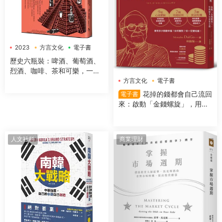
2023
方言文化
電子書
歷史六瓶裝：啤酒、葡萄酒、
烈酒、咖啡、茶和可樂，一字
排開，數千年文明史就在你眼
方言文化
電子書
前！
花掉的錢都會自己流回
電子書
來：啟動「金錢螺旋」，用錢
越多反而更有錢
人文社科
商業理財