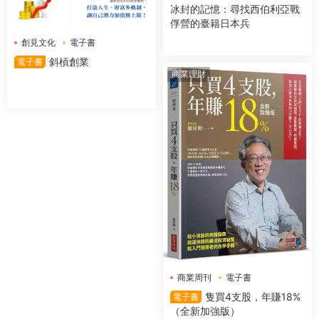
冰封的記憶：尋找西伯利亞戰
俘營的臺籍日本兵
創見文化
電子書
斜槓創業
電子書
商業理財
商業周刊
電子書
隻買4支股，年賺18%
電子書
（全新加強版）