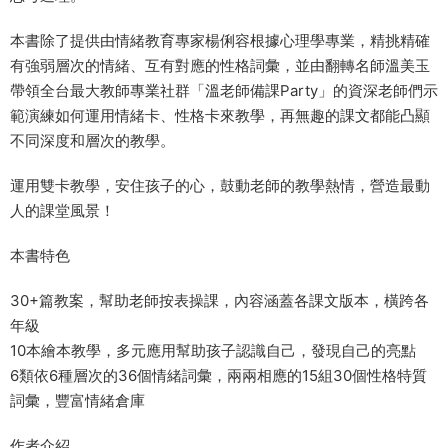
本書除了提供由情緒教育專家楊俐容根據心理學專業，精挑精確
有強弱層次的情緒、互有對應的性格詞彙，並由翻轉名師溫美玉
帶領全台最大教師專業社群「溫老師備課Party」的資深老師們示
範演練如何運用情緒卡、性格卡來教學，再無趣的課文都能凸顯
不同深度和層次的教學。
運用雙卡教學，安住孩子的心，鼓動老師的教學熱情，營造最動
人的課堂風景！
本書特色
30+篇教案，幫助老師按表操課，內容涵蓋各課文版本，橫跨各
年級
10本繪本教學，多元應用幫助孩子認識自己，發現自己的亮點
6類依6種層次的36個情緒詞彙，兩兩相應的15組30個性格特質
詞彙，豐富情緒倉庫
作者介紹