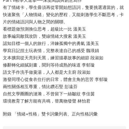
Part v教學大進擊──深度閱讀與創意寫作
有了情緒卡，學生毋須再從零開始想語詞，隻要挑選適當的，就
快速聚焦「人物情緒」變化的歷程﹐又能刺激學生不斷思考，卡
片的情緒語詞與人物之間的關聯。
看標題做預測換位思考，超級比一比 溫美玉
故事編寫敵我攻防，雙線情緒大搜索 溫美玉
認知目標一個人的旅行，淬鍊孤獨中的勇氣 溫美玉
學寫日記捏土玩表情，完整表達自己的感受 魏瑛娟
文本擴寫從天亮到天黑，練習描摹故事的細節 段淑如
修辭轉化細膩刻畫，聞到等待成熟的味道 李郁璇
語文手作洗手做羹湯，人人都是大主廚 段淑如
激發同理心從食衣住行的日常，體會主角的悲苦 李郁璇
兩性關係相互尊重，情比鑽石堅 彭遠芬
自然文學圈圈的漣漪，不曾留下一絲皺紋 李佳茵
環境教育了解方能有共鳴，替萬物發聲 林怡君
附錄 「情緒+性格」雙卡詞彙列表、正向性格詞彙