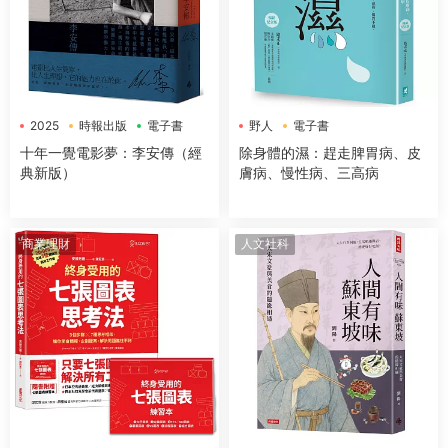
2025
時報出版
電子書
野人
電子書
十年一覺電影夢：李安傳（經
除身體的濕：趕走脾胃病、皮
典新版）
膚病、慢性病、三高病
商業理財
人文社科