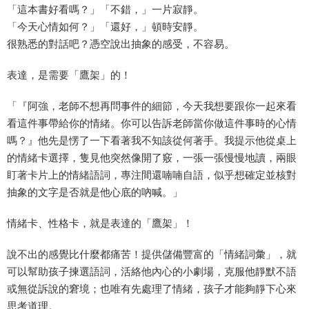
「這本書好看嗎？」「不錯，」一片寂靜。
「今天心情如何？」「還好，」頓時安靜。
很熟悉的對話吧？憑空說出抽象的感受，不容易。
表達，是需要「鷹架」的！
「『阿強，老師不想再問事件的細節，今天我想要跟你一起來看
看這件事帶給你的情緒。你可以告訴老師當你做這件事時的心情
嗎？』他先是愣了一下看著我不知該從何著手。我提示他從桌上
的情緒卡選擇，隻見他突然像開了竅，一張一張慢慢地讀，兩眼
盯著卡片上的情緒語詞，專注間還喃喃自語，似乎想確定並核對
抽象的文字是否就是他心底的吶喊。」
情緒卡、性格卡，就是表達的「鷹架」！
說不出的感覺比什麼都痛苦！提供儲備豐富的「情緒詞彙」，就
可以幫助孩子揀選語詞，活絡他內心的小劇場，克服他靜默不語
或無從訴說的窘境；也唯有先處理了情緒，孩子才能夠靜下心來
思考道理。