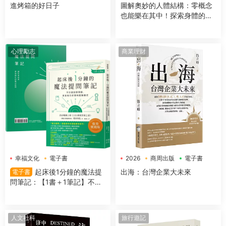
電子書
進烤箱的好日子
圖解奧妙的人體結構：零概念
也能樂在其中！探索身體的組
成＆運作機制
心理勵志
商業理財
幸福文化
電子書
2026
商周出版
電子書
起床後1分鐘的魔法提
出海：台灣企業大未來
電子書
問筆記：【1書＋1筆記】不隻
是回答問題，更是吸引好事的
超強儀式
人文社科
旅行遊記