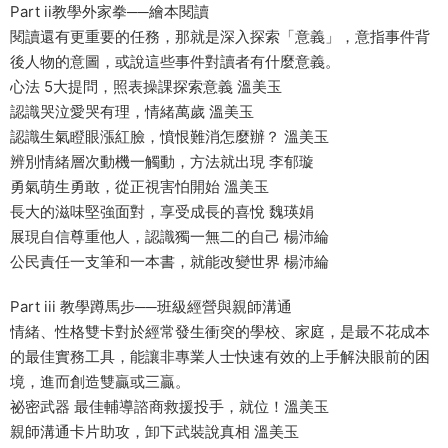
Part ii教學外家拳──繪本閱讀
閱讀還有更重要的任務，那就是深入探索「意義」，意指事件背
後人物的意圖，或說這些事件對讀者有什麼意義。
心法 5大提問，照表操課探索意義 溫美玉
認識哭泣愛哭有理，情緒萬歲 溫美玉
認識生氣瞪眼漲紅臉，憤恨難消怎麼辦？ 溫美玉
辨別情緒層次動機一觸動，方法就出現 李郁璇
勇氣萌生勇敢，從正視害怕開始 溫美玉
長大的滋味堅強面對，享受成長的喜悅 魏瑛娟
展現自信尊重他人，認識獨一無二的自己 楊沛綸
公民責任一支筆和一本書，就能改變世界 楊沛綸
Part iii 教學蹲馬步──班級經營與親師溝通
情緒、性格雙卡對於經常發生衝突的學校、家庭，是最不花成本
的最佳實務工具，能讓非專業人士快速有效的上手解決眼前的困
境，進而創造雙贏或三贏。
祕密武器 最佳輔導諮商救援投手，就位！溫美玉
親師溝通卡片助攻，卸下武裝說真相 溫美玉