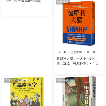
宅男宅女一萬元網拍緻富
商業理財
2026
堡壘文化
電子書
超犀利大腦：一天不用5分
鐘，透過「神經科學」x「心
理學」x「50+方法」，全面提
升工作效率、改善生活品質，
讓大腦潛能發揮到極緻，變得
人文社科
藝術設計
超犀利！