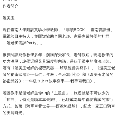
作者簡介
溫美玉
現任臺南大學附設實驗小學教師，「非讀BOOK──臺南愛讀冊」
電視節目主持人，並開辦協助全國老師、家長專業教學的社群
「溫老師備課Party」。
推廣閱讀寫作教學多年，演講深受家長、老師歡迎，現場教學的
功力深厚，說學逗唱又具深度與內涵，是孩子眼中的魔法老師。
著有《溫美玉老師的祕密武器──班級經營與寫作》、《溫美玉老
師的祕密武器2──我們五年級，全班寫小說》和《溫美玉老師的
祕密武器3：一年級ㄅㄆㄇ故事寫手──我手寫我口》。
若說教學是溫老師生命中的「主題曲」，旅遊就是不可缺少的
「插曲」，特別是騎單車去旅行，已經成為每年都要嘗試的旅行
方式。曾著《騎單車看世界──西歐悠遊騎》，紀念一家五口騎車
的美麗時光。