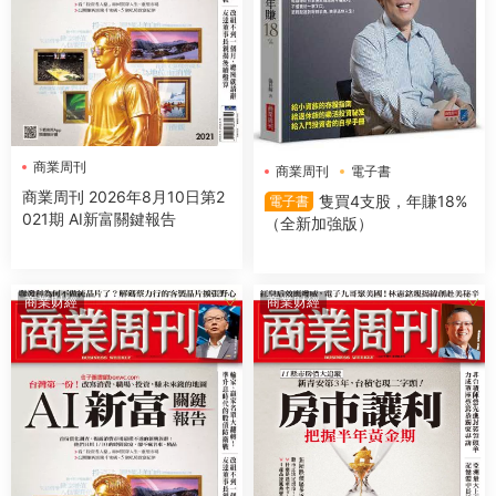
商業周刊
商業周刊
電子書
商業周刊 2026年8月10日第2
隻買4支股，年賺18%
電子書
021期 AI新富關鍵報告
（全新加強版）
商業财經
商業财經