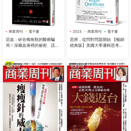
商業周刊
電子書
2023
商業周刊
電子書
惡血：矽谷獨角獸的醫療騙
思辨，從問對問題開始 【暢銷
局！深藏血液裡的祕密、謊言
經典版】美國大學邏輯思考聖
與金錢
經
商業财經
商業财經