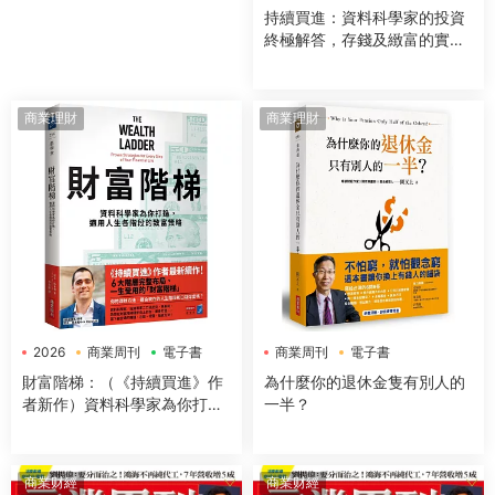
持續買進：資料科學家的投資
終極解答，存錢及緻富的實證
方法
商業理財
商業理財
2026
商業周刊
電子書
商業周刊
電子書
財富階梯：（《持續買進》作
為什麼你的退休金隻有別人的
者新作）資料科學家為你打
一半？
造，適用人生各階段的緻富策
略
商業财經
商業财經