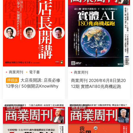
商業周刊
電子書
商業周刊
大店長開講: 店長必修
商業周刊 2026年6月8日第20
掃描版
12學分/ 50個開店KnowWhy
12期 實體AI180兆商機起跑
商業财經
商業财經