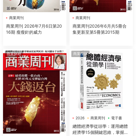
商業周刊
商業周刊
商業周刊 2026年7月6日第20
商業周刊2026年6月共5冊合
16期 瘦瘦針的威力
集更新至第5冊第2015期
商業财經
商業理財
2026
商業周刊
電子書
總體經濟學從頭學：運用總體
經濟學15個關鍵思維，掌握經