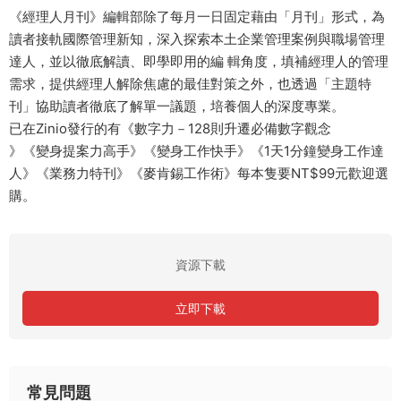
《經理人月刊》編輯部除了每月一日固定藉由「月刊」形式，為
讀者接軌國際管理新知，深入探索本土企業管理案例與職場管理
達人，並以徹底解讀、即學即用的編 輯角度，填補經理人的管理
需求，提供經理人解除焦慮的最佳對策之外，也透過「主題特
刊」協助讀者徹底了解單一議題，培養個人的深度專業。
已在Zinio發行的有《數字力－128則升遷必備數字觀念
》《變身提案力高手》《變身工作快手》《1天1分鐘變身工作達
人》《業務力特刊》《麥肯錫工作術》每本隻要NT$99元歡迎選
購。
資源下載
立即下載
常見問題