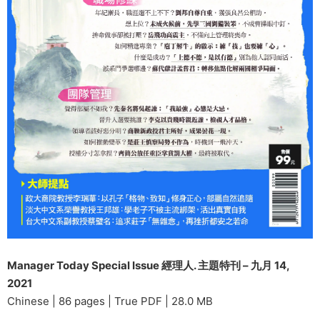
Manager Today Special Issue 經理人. 主題特刊 – 九月 14,
2021
Chinese | 86 pages | True PDF | 28.0 MB