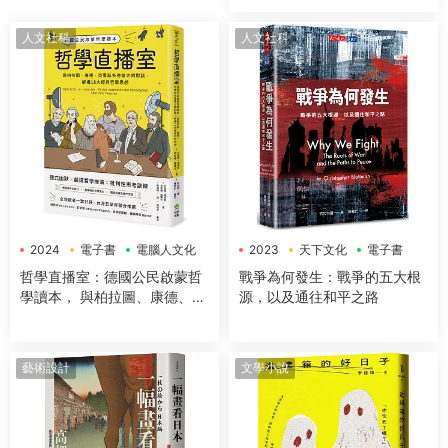
升工作效率、改善生活品質，
讓大腦潛能發揮到極緻，變得
人文社科
人文社科
超犀利！
2024
電子書
電腦人文化
2023
天下文化
電子書
哲學直播室：德國公民啟蒙哲
戰爭為何發生：戰爭的五大根
學讀本， 與柏拉圖、康德、亞
源，以及通往和平之路
裏斯多德等大師對談，解構18
大經典哲學思想
藝術設計
文學小說