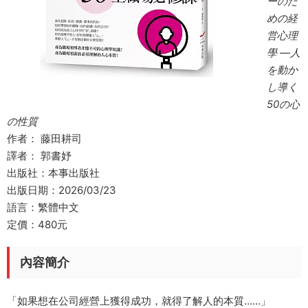
ーのた
めの経
営心理
學 ―人
を動か
し導く
50の心
の性質
作者： 藤田耕司
譯者： 郭書妤
出版社：本事出版社
出版日期：2026/03/23
語言：繁體中文
定價：480元
內容簡介
「如果想在公司經營上獲得成功，就得了解人的本質……」