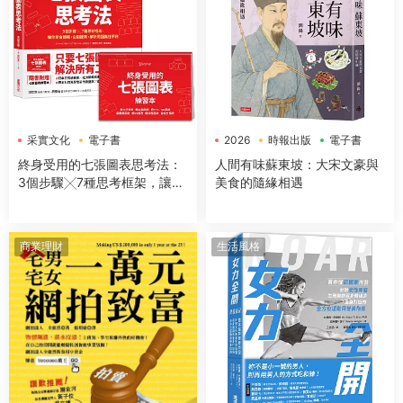
采實文化
電子書
2026
時報出版
電子書
終身受用的七張圖表思考法：
人間有味蘇東坡：大宋文豪與
3個步驟╳7種思考框架，讓你
美食的隨緣相遇
開會簡報、企劃提案、解決問
題無往不利【隨書送：七張圖
表練習本】
商業理財
生活風格