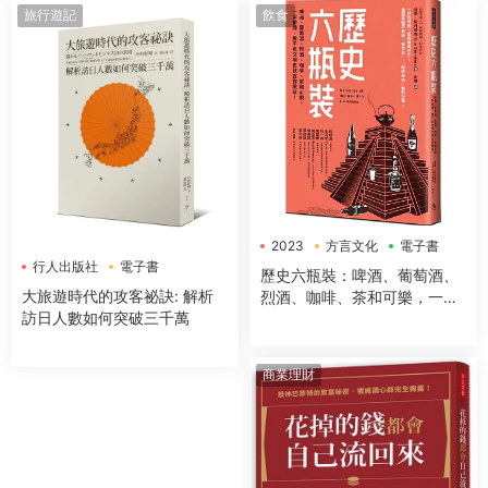
旅行遊記
飲食
2023
方言文化
電子書
行人出版社
電子書
歷史六瓶裝：啤酒、葡萄酒、
大旅遊時代的攻客祕訣: 解析
烈酒、咖啡、茶和可樂，一字
訪日人數如何突破三千萬
排開，數千年文明史就在你眼
前！
商業理財