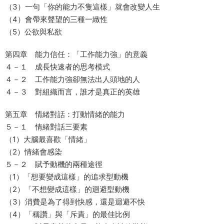
（3）一句「你的能力不隻這樣」就會改變人生
（4）會帶來聲望的三種一緻性
（5）公欲與私欲
第四章 能力信任：「工作能力強」的意義
４－１ 成長快速者的思考模式
４－２ 工作能力強卻無法出人頭地的人
４－３ 對組織而言，誰才是真正的英雄
第五章 情緒對話：打動情緒的能力
５－１ 情緒對話三要素
（1）大腦最喜歡「情緒」
（2）情緒會感染
５－２ 賦予動機的兩種途徑
（1）「想要變成這樣」的追求型動機
（2）「不想變成這樣」的迴避型動機
（3）消費是為了得到快感，還是迴避不快
（4）「稱讚」與「斥責」的最佳比例