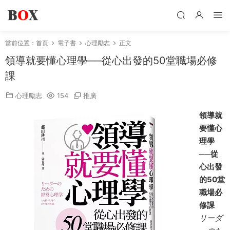
當前位置：
首頁
電子書
心理勵志
正文
領導就要懂心理學──從心出發的50堂職場必修
課
心理勵志
154
推廣
領導就
要懂心
理學
──從
心出發
的50堂
職場必
修課
リーダ