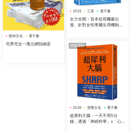
2025
三采
電子書
女力全開：首本從荷爾蒙出
發、針對女性專屬生理機制與
身體構造，量身打造的全方位
凱特文化
電子書
運動與營養指南
宅男宅女一萬元網拍緻富
商業理財
2026
堡壘文化
電子書
超犀利大腦：一天不用5分
鐘，透過「神經科學」x「心
理學」x「50+方法」，全面提