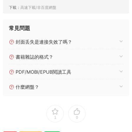
下載：
高速下載/非百度網盤
常見問題
封面丢失是連接失效了嗎？
書籍雜誌的格式？
PDF/MOBI/EPUB閱讀工具
什麼網盤？
1
0