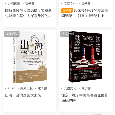
台灣東販
電子書
幸福文化
電子書
圖解奧妙的人體結構：零概念
起床後1分鐘的魔法提
電子書
也能樂在其中！探索身體的組
問筆記：【1書＋1筆記】不隻
成＆運作機制
是回答問題，更是吸引好事的
超強儀式
商業理財
人文社科
2026
商周出版
電子書
八旗文化
電子書
出海：台灣企業大未來
注定一戰？中美能否避免修昔
底德陷阱