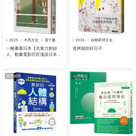
2025
木馬文化
電子書
2024
自轉星球文化
電子書
一幅畫看日本【吉蔔力創始
進烤箱的好日子
人、動畫電影巨匠漫談日本傳
世國寶，帶你遊歷1200年日本
藝術史】
自然科普
心理勵志