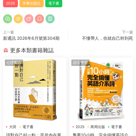
2026
本事出版社
電子書
上一篇
下一篇
新通訊 2026年6月號第304期
不懂帶人，你就自己幹到死
更多本類書籍雜誌
心理勵志
語言學習
大田
電子書
2025
商周出版
電子書
請對自己好一點：平息內在風
隻要10小時，完全搞懂英語介