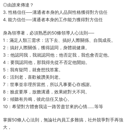
◎由誰來傳達？
3. 性格信任──溝通者本身的人品與性格獲得對方信任
4. 能力信任──溝通者本身的工作能力獲得對方信任
身為領導著，必須熟悉的50條領導人心法則──
1：滿足人類三需求：活下去、搞好人際關係、自我成長。
2：搞好人際關係，獲得認同，身體就健康。
3：他認同我，我就認同他；他否定我，我也會否定他。
4：要我認同他，那我得先從不否定他開始。
5：我有疑問，就會想找答案。
6：活到老，喜歡被讚美到老。
7：世事並非理所當然，所以凡事要心存感謝。
8：臉皮要厚，放膽溝通，效果絕對大不同。
9：傾聽有共鳴，彼此信任又放心。
10：希望對方體會我這一路苦盡甘來的心情……等等
掌握50條人心法則，無論社內員工多難搞，社外競爭對手再強
大，