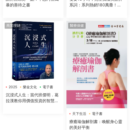
暴的善待之書
系詞：系列熱銷180萬冊！免
背免猜，一本讓你讀得下去，
不僅知道怎麼用，更知道為什
麼這樣用的介系詞寶典
商業理財
醫療保健
2025
樂金文化
電子書
沉浸式人生：當代班傑明．葛
拉漢教你用價值投資的智慧，
找回富足與踏實的生活
天下生活
電子書
療癒瑜伽解剖書：喚醒身心靈
的美好平衡