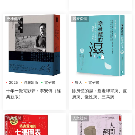
史地傳記
醫療保健
2025
時報出版
電子書
野人
電子書
十年一覺電影夢：李安傳（經
除身體的濕：趕走脾胃病、皮
典新版）
膚病、慢性病、三高病
商業理財
人文社科