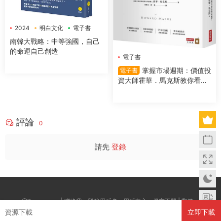
2024
明白文化
電子書
南韓大戰略：中等強國，自己
的命運自己創造
電子書
掌握市場週期：價值投
電子書
資大師霍華．馬克斯教你看對
市場時機，提高投資勝算
評論
0
請先
登錄
@Boxwc.com | 聯絡我：登錄用戶名--用戶中心--提交工單 | 郵箱：
資源下載
立即下載