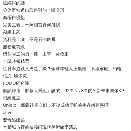
總編輯的話
你怎麼知道自己是對的？曠文琪
商場自慢塾
完美主義，千萬別當真何飛鵬
AI超未來
資料是土壤，不是石油唐鳳
服務最前線
留住員工的另一種「主管」吳偉正
金融時報精選
生育率崩跌真兇是手機？全球年輕人正集體「不組家庭」約翰．
伯恩-墨多克
FOMO研究院
解讀輝達「財報大重組」訊號 92％ vs 8％的AI新未來圖像KP
日經嚴選
Uniqlo、麒麟社長自剖，不被成功反噬的生存術蔣旻曄
alive
發現酷建築
奇蹟城市裡的奈義町現代美術館李清志