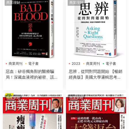
商業理財
商業理財
商業周刊
電子書
2023
商業周刊
電子書
惡血：矽谷獨角獸的醫療騙
思辨，從問對問題開始 【暢銷
局！深藏血液裡的祕密、謊言
經典版】美國大學邏輯思考聖
與金錢
經
商業财經
商業财經