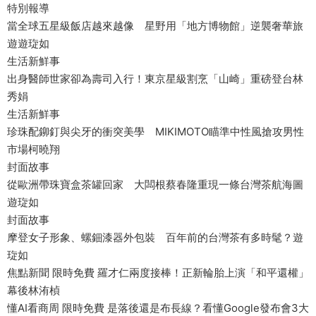
特別報導
當全球五星級飯店越來越像 星野用「地方博物館」逆襲奢華旅
遊遊琁如
生活新鮮事
出身醫師世家卻為壽司入行！東京星級割烹「山崎」重磅登台林
秀娟
生活新鮮事
珍珠配鉚釘與尖牙的衝突美學 MIKIMOTO瞄準中性風搶攻男性
市場柯曉翔
封面故事
從歐洲帶珠寶盒茶罐回家 大闆根蔡春隆重現一條台灣茶航海圖
遊琁如
封面故事
摩登女子形象、螺鈿漆器外包裝 百年前的台灣茶有多時髦？遊
琁如
焦點新聞 限時免費 羅才仁兩度接棒！正新輪胎上演「和平還權」
幕後林洧楨
懂AI看商周 限時免費 是落後還是布長線？看懂Google發布會3大