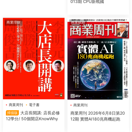
013期 CPU新戰國
商業理財
商業财經
商業周刊
電子書
商業周刊
大店長開講: 店長必修
商業周刊 2026年6月8日第20
掃描版
12學分/ 50個開店KnowWhy
12期 實體AI180兆商機起跑