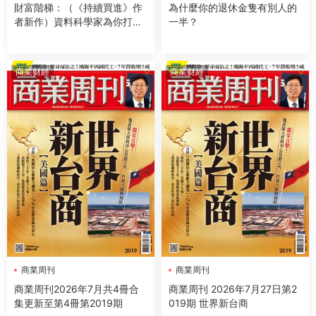
財富階梯：（《持續買進》作
為什麼你的退休金隻有別人的
者新作）資料科學家為你打
一半？
造，適用人生各階段的緻富策
略
商業财經
商業财經
商業周刊
商業周刊
商業周刊2026年7月共4冊合
商業周刊 2026年7月27日第2
集更新至第4冊第2019期
019期 世界新台商