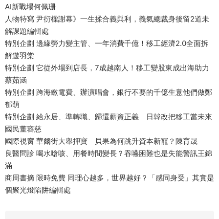
AI新戰場何佩珊
人物特寫 尹衍樑謝幕》一生揉合義與利，義氣總裁身後留2道未
解課題編輯處
特別企劃 邊緣勞力變主管、一年消費千億！移工經濟2.0全面拆
解遊羽棠
特別企劃 它從外場到店長，7成越南人！移工變股東成出海助力
蔡茹涵
特別企劃 跨海繳電費、辦演唱會，銀行不要的千億生意他們做鄭
郁萌
特別企劃 給永居、準轉職、歸還薪資正義 日韓改把移工當未來
國民董容慈
國際視窗 華爾街大舉押寶 貝果為何跳升資本新寵？陳育晟
良醫問診 喝水嗆咳、用餐時間變長？吞嚥困難也是失能警訊王錦
滿
商周書摘 限時免費 同理心越多，世界越好？「感同身受」其實是
個聚光燈陷阱編輯處