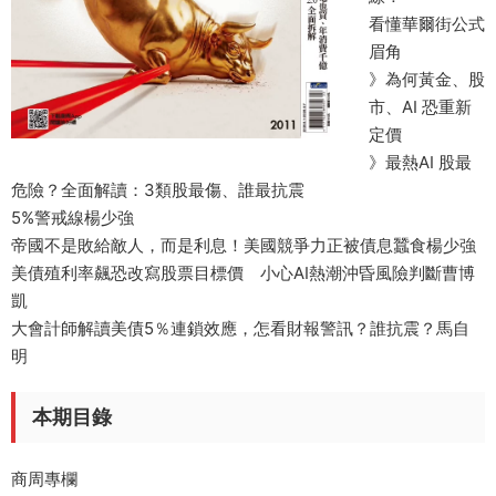
看懂華爾街公式
眉角
》為何黃金、股
市、AI 恐重新
定價
》最熱AI 股最
危險？全面解讀：3類股最傷、誰最抗震
5%警戒線楊少強
帝國不是敗給敵人，而是利息！美國競爭力正被債息蠶食楊少強
美債殖利率飆恐改寫股票目標價 小心AI熱潮沖昏風險判斷曹博
凱
大會計師解讀美債5％連鎖效應，怎看財報警訊？誰抗震？馬自
明
本期目錄
商周專欄