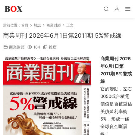
當前位置：
首頁
雜誌
商業财經
正文
商業周刊 2026年6月1日第2011期 5%警戒線
商業财經
184
推廣
商業周刊 2026
年6月1日第
2011期 5%警戒
線
它的變動，左右
0050或台積電
價值是否被重估
美債殖利率衝
5%，形成一條
全球資金斷層
線！