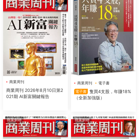
商業周刊
商業周刊
電子書
商業周刊 2026年8月10日第2
隻買4支股，年賺18%
電子書
021期 AI新富關鍵報告
（全新加強版）
商業财經
商業财經