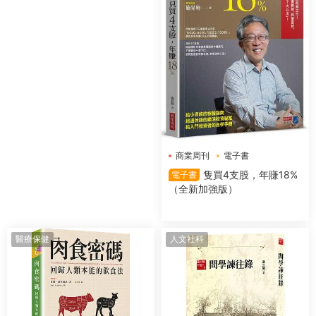
商業周刊
電子書
隻買4支股，年賺18%
電子書
（全新加強版）
醫療保健
人文社科