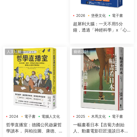
2026
堡壘文化
電子書
超犀利大腦：一天不用5分
鐘，透過「神經科學」x「心
理學」x「50+方法」，全面提
升工作效率、改善生活品質，
讓大腦潛能發揮到極緻，變得
人文社科
藝術設計
超犀利！
2024
電子書
電腦人文化
2025
木馬文化
電子書
哲學直播室：德國公民啟蒙哲
一幅畫看日本【吉蔔力創始
學讀本， 與柏拉圖、康德、亞
人、動畫電影巨匠漫談日本傳
裏斯多德等大師對談，解構18
世國寶，帶你遊歷1200年日本