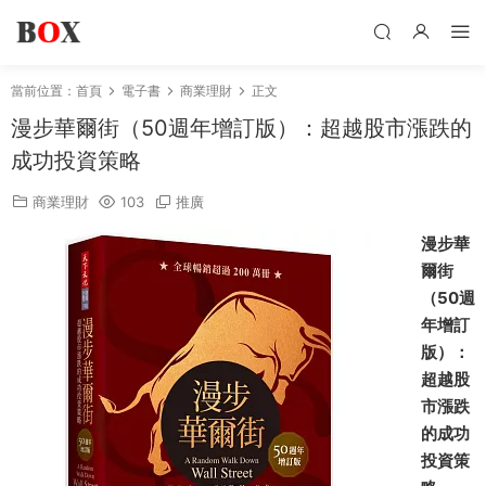
當前位置：
首頁
電子書
商業理財
正文
漫步華爾街（50週年增訂版）：超越股市漲跌的
成功投資策略
商業理財
103
推廣
漫步華
爾街
（50週
年增訂
版）：
超越股
市漲跌
的成功
投資策