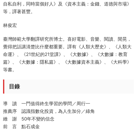
自私自利，同時當個好人》及《資本主義：金錢、道德與市場》
等，譯著甚豐。
林俊宏
臺灣師範大學翻譯研究所博士。喜好電影、音樂、閱讀、閒晃，
覺得把話講清楚比什麼都重要。譯有《人類大歷史》、《人類大
命運》、《21世紀的21堂課》、《大數據》、《大數據：教育
篇》、《大數據：隱私篇》、《大數據資本主義》、《大科學》
等書。
目錄
導 讀 一門值得終生學習的學問／周行一
推薦序 認識指數化投資，為人生加分／綠角
緻 謝 50年不變的信念
前 言 點石成金