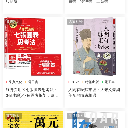
典新版）
膚病、慢性病、三高病
商業理財
人文社科
采實文化
電子書
2026
時報出版
電子書
終身受用的七張圖表思考法：
人間有味蘇東坡：大宋文豪與
3個步驟╳7種思考框架，讓你
美食的隨緣相遇
開會簡報、企劃提案、解決問
題無往不利【隨書送：七張圖
表練習本】
商業理財
生活風格