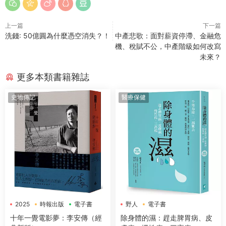
上一篇
下一篇
洗錢: 50億圓為什麼憑空消失？！
中產悲歌：面對薪資停滯、金融危
機、稅賦不公，中產階級如何改寫
未來？
更多本類書籍雜誌
史地傳記
醫療保健
2025
時報出版
電子書
野人
電子書
十年一覺電影夢：李安傳（經
除身體的濕：趕走脾胃病、皮