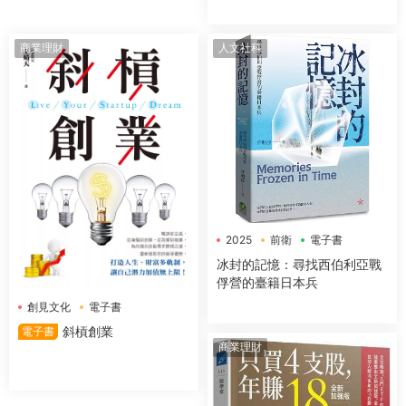
市場時機，提高投資勝算
商業理財
人文社科
2025
前衛
電子書
冰封的記憶：尋找西伯利亞戰
俘營的臺籍日本兵
創見文化
電子書
斜槓創業
電子書
商業理財