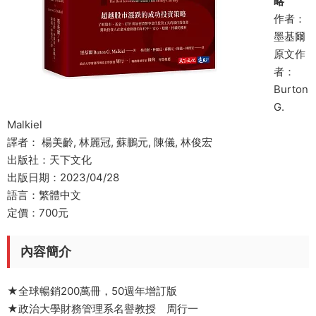
略
作者：
墨基爾
原文作
者：
Burton
G.
Malkiel
譯者： 楊美齡, 林麗冠, 蘇鵬元, 陳儀, 林俊宏
出版社：天下文化
出版日期：2023/04/28
語言：繁體中文
定價：700元
內容簡介
★全球暢銷200萬冊，50週年增訂版
★政治大學財務管理系名譽教授 周行一