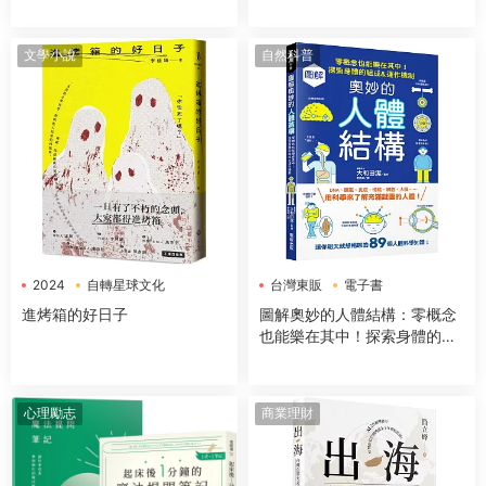
大經典哲學思想
藝術史】
文學小說
自然科普
2024
自轉星球文化
台灣東販
電子書
電子書
進烤箱的好日子
圖解奧妙的人體結構：零概念
也能樂在其中！探索身體的組
成＆運作機制
心理勵志
商業理財