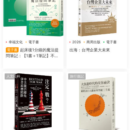
幸福文化
電子書
2026
商周出版
電子書
起床後1分鐘的魔法提
出海：台灣企業大未來
電子書
問筆記：【1書＋1筆記】不隻
是回答問題，更是吸引好事的
超強儀式
人文社科
旅行遊記