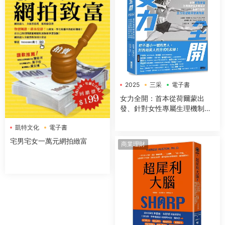
2025
三采
電子書
女力全開：首本從荷爾蒙出
發、針對女性專屬生理機制與
身體構造，量身打造的全方位
凱特文化
電子書
運動與營養指南
宅男宅女一萬元網拍緻富
商業理財