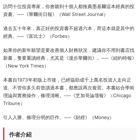
訪問十位投資專家，你會聽到十個人都推薦墨基爾這本經典的投
資書。──《華爾街日報》（Wall Street Journal）
過去五十年來，真正好的投資書不超過六本，而這本就是其中的
經典。──《富比士》（Forbes）
如果你的新年願望是要改善個人財務狀況，建議你不用到書店找
新書，隻要重讀經典，尤其是《漫步華爾街》。──《紐約時報》
（New York Times）
本書自1973年初版上市後，已經協助成千上萬名投資人走向正
道。不管你多久前曾讀過本書，都應該再次複習。本書結合學術
理論與實務操作，條理清晰。──《芝加哥論壇報》（Chicago
Tribune）
引人入勝、條理分明的巨作。──《財經》（Money）
作者介紹