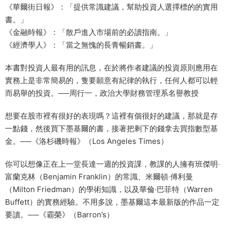
《華爾街日報》：「提供常識建議，幫助投資人選擇標的的實用
書。」
《金融時報》：「散戶進入市場前的必讀指南。」
《經濟學人》：「當之無愧的長青暢銷書。」
本書對投資人最有用的訊息，在於將作者建議的投資原則應用在
實務上是非常簡易的，隻要願意有紀律的執行，任何人都可以輕
而易舉的投資。──周行一，政治大學財務管理系名譽教授
想要在股市裡有很好的表現嗎？這裡有個很好的建議，那就是存
一點錢，然後買下墨基爾的書，接著把剩下的錢拿去買指數型基
金。──《洛杉磯時報》（Los Angeles Times）
你可以想像正在上一堂長達一週的投資課，教課的人擁有班傑明‧
富蘭克林（Benjamin Franklin）的常識、米爾頓‧傅利曼
（Milton Friedman）的學術知識，以及華倫‧巴菲特（Warren
Buffett）的實務經驗。不用多說，墨基爾這本最新版的作品一定
要讀。──《霸榮》（Barron’s）