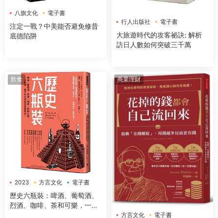
八旗文化
電子書
行人出版社
電子書
注定一戰？中美能否避免修昔
大旅遊時代的攻客祕訣: 解析
底德陷阱
訪日人數如何突破三千萬
飲食
商業理財
2023
方言文化
電子書
歷史六瓶裝：啤酒、葡萄酒、
烈酒、咖啡、茶和可樂，一字
排開，數千年文明史就在你眼
方言文化
電子書