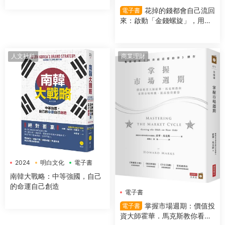
前！
花掉的錢都會自己流回
電子書
來：啟動「金錢螺旋」，用錢
越多反而更有錢
人文社科
商業理財
2024
明白文化
電子書
南韓大戰略：中等強國，自己
的命運自己創造
電子書
掌握市場週期：價值投
電子書
資大師霍華．馬克斯教你看對