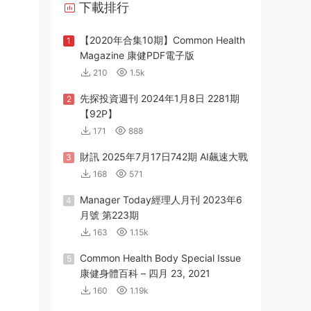
下載排行
【2020年合集10期】Common Health
1
Magazine 康健PDF電子版
210
1.5k
先探投資週刊 2024年1月8日 2281期
2
【92P】
171
888
財訊 2025年7月17日742期 AI飆速大戰
3
168
571
Manager Today經理人月刊 2023年6
4
月號 第223期
163
1.15k
Common Health Body Special Issue
5
康健身體百科 – 四月 23, 2021
160
1.19k