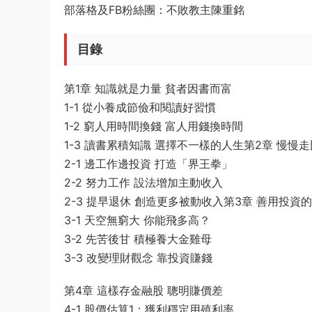
部落格及FB粉絲團：不敗教主陳重銘
目錄
第1章 知識就是力量 貧者因書而富
1-1 從小養成節儉和閱讀好習慣
1-2 窮人用時間換錢 富人用錢換時間
1-3 讀書累積知識 選擇不一樣的人生第2章 慢慢
2-1 邊工作邊投資 打造「界王拳」
2-2 努力工作 設法增加主動收入
2-3 提早退休 創造更多被動收入第3章 善用投資
3-1 天空無窮大 你能飛多高？
3-2 先苦後甘 積極養大金雞母
3-3 改變理財觀念 靠投資賺錢
第4章 這樣存金融股 聰明賺價差
4-1 股價估算1：獲利穩定用殖利率