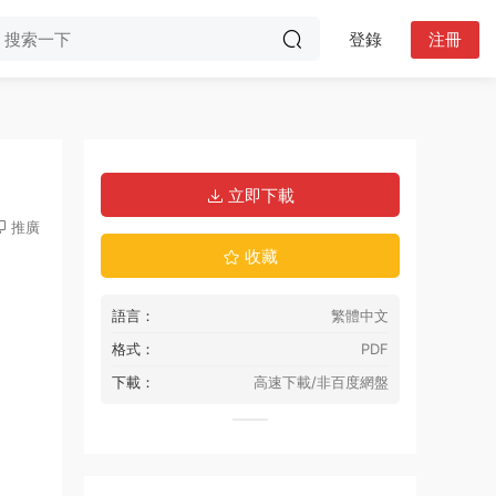
登錄
注冊
立即下載
推廣
收藏
語言：
繁體中文
格式：
PDF
下載：
高速下載/非百度網盤