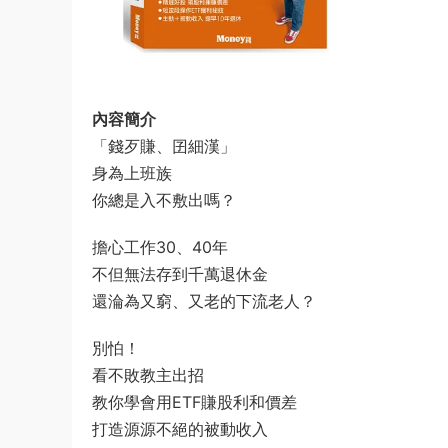
內容簡介
「錢歹賺、囝細漢」
身為上班族
你總是入不敷出嗎？
擔心工作30、40年
不但無法存到千萬退休金
還淪為又窮、又老的下流老人？
別怕！
看不敗教主出招
教你學會用ETF賺股利和價差
打造源源不絕的被動收入