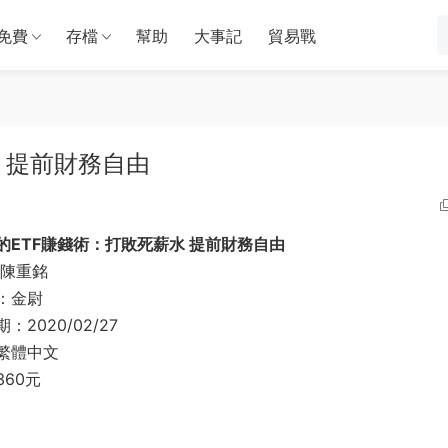
免費
存檔
幫助
大事記
貿易戰
 提前財務自由
的ETF賺錢術：打敗死薪水 提前財務自由
 陳重銘
：金尉
：2020/02/27
繁體中文
360元