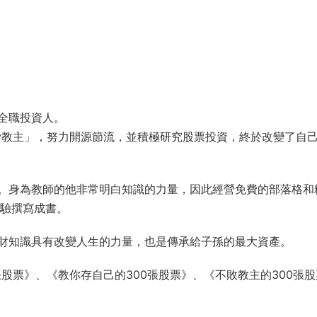
全職投資人。
uy教主」，努力開源節流，並積極研究股票投資，終於改變了自
。身為教師的他非常明白知識的力量，因此經營免費的部落格和
經驗撰寫成書。
財知識具有改變人生的力量，也是傳承給子孫的最大資產。
張股票》、《教你存自己的300張股票》、《不敗教主的300張