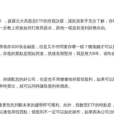
%》，披露元大高股息ETF的存股訣竅，讓投資新手充分了解，存E
一步教上班族如何打敗死薪水，跟他一樣提前達到財務自由。
學我存300張金融股，但是又不停問要存哪一檔？幾塊錢才可以
，存股的重點是開始買進，然後長期堅持；我是努力6年、省吃
、持續配息的好公司，但是也不用傻傻地存股領股利，如果可以
率時賣出，就可以同時賺取股利和價差。
隻要預先判斷未來的趨勢即可獲利。此外，指數型ETF的特點是
以逢低尋找買點；個股則不一定可以如此操作，如果因為公司治