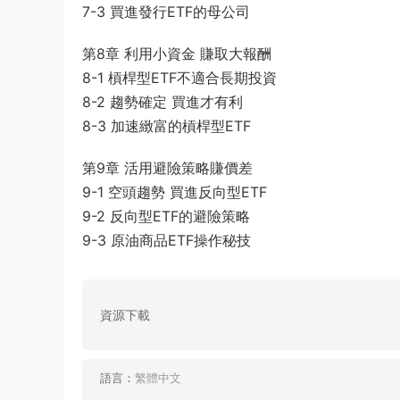
7-3 買進發行ETF的母公司
第8章 利用小資金 賺取大報酬
8-1 槓桿型ETF不適合長期投資
8-2 趨勢確定 買進才有利
8-3 加速緻富的槓桿型ETF
第9章 活用避險策略賺價差
9-1 空頭趨勢 買進反向型ETF
9-2 反向型ETF的避險策略
9-3 原油商品ETF操作秘技
資源下載
語言：
繁體中文