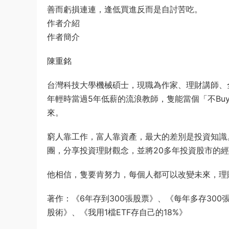
善而虧損連連，逢低買進反而是自討苦吃。
作者介紹
作者簡介
陳重銘
台灣科技大學機械碩士，現職為作家、理財講師、
年輕時當過5年低薪的流浪教師，隻能當個「不B
來。
窮人靠工作，富人靠資產，最大的差別是投資知識
團，分享投資理財觀念，並將20多年投資股市的
他相信，隻要肯努力，每個人都可以改變未來，理
著作：《6年存到300張股票》、《每年多存300
股術》、《我用1檔ETF存自己的18%》