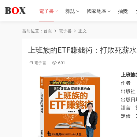
電子書
雜誌
國家地區
抽獎
當前位置：
首頁
電子書
正文
上班族的ETF賺錢術：打敗死薪水
電子書
691
上班族
作者：
出版社
出版日期
語言：
定價：