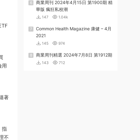
商業周刊 2024年4月15日 第1900期 精
6
華版 瘋狂私校潮
147
1.04k
TF
Common Health Magazine 康健 – 4月
7
2021
145
974
商業周刊精選 2024年7月8日 第1912期
8
買
143
712
儉用
隨著
，指
理不