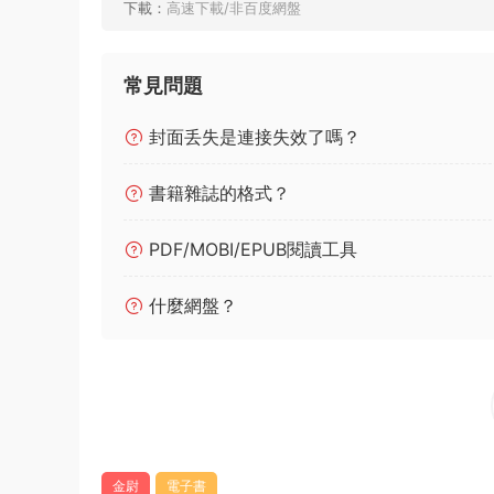
下載：
高速下載/非百度網盤
常見問題
封面丢失是連接失效了嗎？
書籍雜誌的格式？
PDF/MOBI/EPUB閱讀工具
什麼網盤？
金尉
電子書