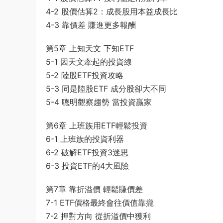
4-2 股價估算2：成長股用本益成長比
4-3 靠價差 賺進更多報酬
第5章 上知天文 下知ETF
5-1 因天文牽起的投資線
5-2 陸股ETF投資攻略
5-3 同是陸股ETF 成分股卻大不同
5-4 聰明觀察趨勢 當投資贏家
第6章 上班族用ETF輕鬆投資
6-1 上班族的投資利器
6-2 破解ETF投資3迷思
6-3 投資ETF的4大風險
第7章 靠折溢價 輕鬆賺價差
7-1 ETF價格最終會往價值靠攏
7-2 押對方向 從折溢價中獲利