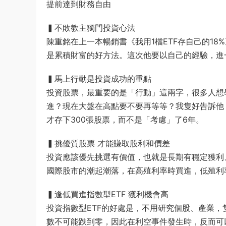
提前達到財務自由
▍不敗教主獨門投資心法
陳重銘在上一本暢銷書《我用1檔ETF存自己的18
是累積財富的好方法。這次他要以自己的經驗，進
▍馬上行動是投資成功的重點
投資股票，最重要的是「行動」這兩字，很多人想
進？現在大盤在高點要不要再等等？我隻好告訴他
才存下300張股票，而不是「考慮」了6年。
▍挑優質股票 才能賺取股利和價差
投資應該優先挑選有價值，也就是長期有穩定獲利
國際股市的潮起潮落，在高殖利率時買進，低殖利
▍逢低買進指數型ETF 獲利機會高
投資指數型ETF的好處是，不用研究個股、產業，
數不可能跌到零，因此在利空事件發生時，反而可