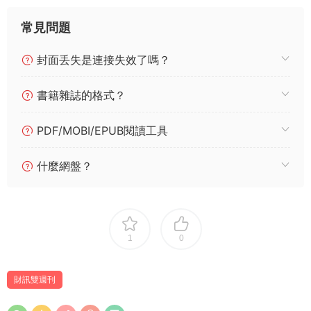
常見問題
封面丢失是連接失效了嗎？
書籍雜誌的格式？
PDF/MOBI/EPUB閱讀工具
什麼網盤？
1
0
財訊雙週刊