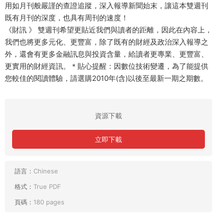
用如月刊般嚴謹的查證追蹤，深入報導新聞始末，讓這本雙週刊
既有月刊的深度，也具有周刊的速度！
《財訊 》 雙週刊希望更貼近我們與讀者的距離，因此在內容上，
我們也將更多元化、更豐富，除了既有的財經及政治深入報導之
外，還會有更多金融訊息與投資含量，給讀者更專業、更豐富、
更實用的財經資訊。＊貼心提醒：因數位技術變遷，為了能提供
您較佳的閱讀體驗，請選購2010年(含)以後至最新一期之期數。
資源下載
立即下載
語言：
Chinese
格式：
True PDF
頁碼：
180 pages