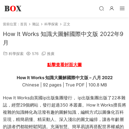
當前位置：
首頁
雜誌
科學探索
正文
How It Works 知識大圖解國際中文版 2022年9
月
科學探索
576
推廣
點擊查看封面大圖
How It Works 知識大圖解國際中文版 – 八月 2022
Chinese | 92 pages | True PDF | 100.8 MB
How It Works由英國ip出版集團發行， ip出版集團出版了22本雜
誌，經營29個網站，發行超過350 本叢書。How It Works擅長將
複雜的知識轉化為活潑有趣的圖解知識，編輯方式以圖像化百科
呈現，精簡易懂、精采動人、深入淺出的圖文編排，讓各年齡層
的讀者們都能輕鬆閱讀。充滿智慧、簡單易讀再搭配世界權威的