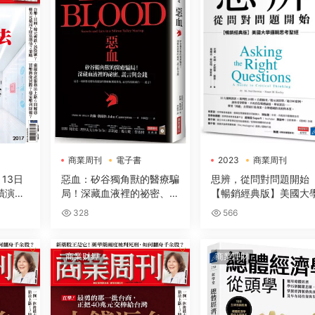
商業周刊
電子書
2023
商業周刊
電子書
月13日
惡血：矽谷獨角獸的醫療騙
思辨，從問對問題開始
奇蹟演算
局！深藏血液裡的祕密、謊
【暢銷經典版】美國大
言與金錢
輯思考聖經
328
566
商業财經
商業理財