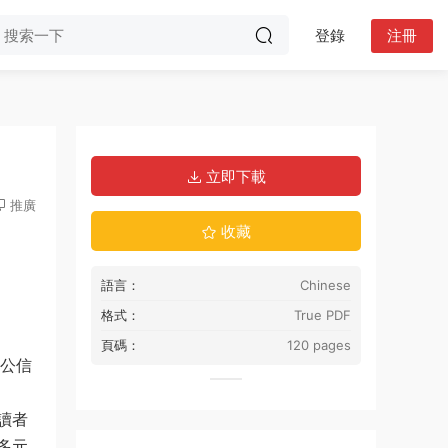
登錄
注冊
立即下載
推廣
收藏
語言：
Chinese
格式：
True PDF
頁碼：
120 pages
行公信
讀者
多元