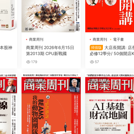
商業周刊
商業周刊
電子書
本股神
商業周刊 2026年6月15日
大店長開講: 店
掃描版
第2013期 CPU新戰國
必修12學分/ 50個開店K
wWhy
179
57
商業财經
商業财經