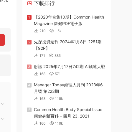
下載排行
【2020年合集10期】Common Health
1
Magazine 康健PDF電子版
210
1.5k
先探投資週刊 2024年1月8日 2281期
2
【92P】
171
885
財訊 2025年7月17日742期 AI飆速大戰
3
168
571
Manager Today經理人月刊 2023年6
4
月號 第223期
163
1.15k
Common Health Body Special Issue
5
康健身體百科 – 四月 23, 2021
160
1.19k