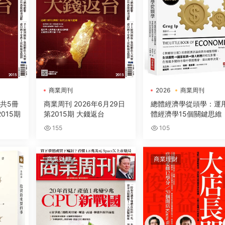
商業周刊
2026
商業周刊
電子書
月共5冊
商業周刊 2026年6月29日
總體經濟學從頭學：運
015期
第2015期 大錢返台
體經濟學15個關鍵思維
掌握經濟脈動與商業全
155
105
及早布局投資與生活
商業财經
商業理財