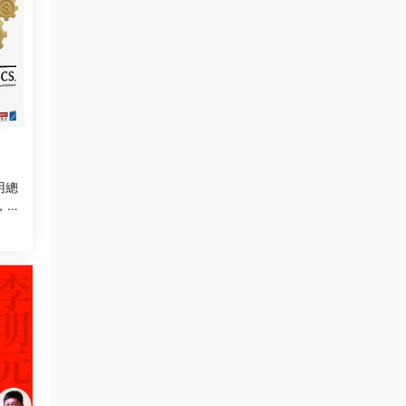
用總
，
貌，