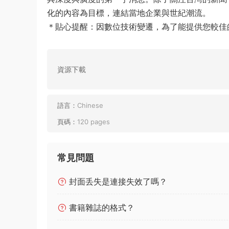
化的內容為目標，連結當地企業與世紀潮流。
＊貼心提醒：因數位技術變遷，為了能提供您較佳的閱
資源下載
語言：
Chinese
頁碼：
120 pages
常見問題
封面丢失是連接失效了嗎？
書籍雜誌的格式？