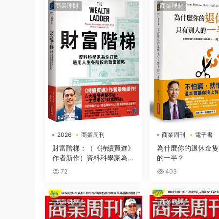
商業理財
商業理財
2026
商業周刊
商業周刊
電子書
電子書
財富階梯：（《持續買進》
為什麼你的退休金隻
作者新作）資料科學家為你
的一半？
打造，適用人生各階段的緻
72
403
富策略
商業财經
商業财經