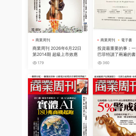
商業周刊
商業周刊
電子書
商業周刊 2026年6月22日
投資最重要的事：一
第2014期 超級上市效應
巴菲特讀了兩遍的書
179
360
商業财經
商業财經