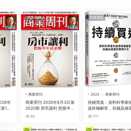
商業财經
商業理財
商業周刊
2023
商業周刊
電子書
026年
商業周刊 2026年8月3日第
持續買進：資料科學家
第1冊
2020期 房市讓利 把握半年
資終極解答，存錢及緻
黃金期
實證方法
94
771