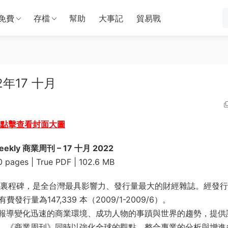
免費
存檔
幫助
大事記
貿易戰
22年17 十月
點擊查看封面大圖
Weekly 商業周刊 – 17 十月 2022
0 pages | True PDF | 102.6 MB
年的裏程碑，是全台灣最具影響力、發行量最大的財經雜誌。經發
量為147,339 本（2009/1-2009/6）。
報導變化迅速的商業環境、成功人物的事蹟與世界的趨勢，提供
，《商業周刊》同時以強化全球的觀點、整合專業的分析與增進