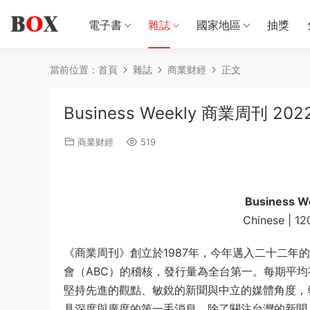
電子書
雜誌
國家地區
抽獎
當前位置：
首頁
雜誌
商業财經
正文
Business Weekly 商業周刊 20
商業财經
519
Business 
Chinese | 12
《商業周刊》創立於1987年，今年邁入二十二
會（ABC）的稽核，發行量為全台第一。每期平均有費發行
堅持先進的觀點、敏銳的新聞與中立的媒體角度，
具深度與廣度的第一手消息。除了關注台灣的新聞