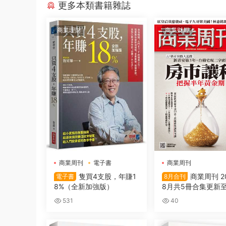
更多本類書籍雜誌
商業理財
商業财經
商業周刊
電子書
商業周刊
隻買4支股，年賺1
商業周刊 2
電子書
8月合刊
8%（全新加強版）
8月共5冊合集更新至
第2020期
531
40