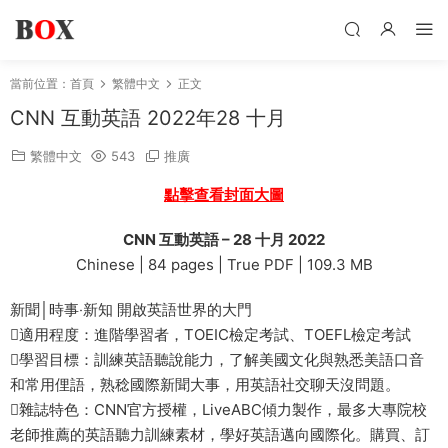
當前位置：
首頁
繁體中文
正文
CNN 互動英語 2022年28 十月
繁體中文
543
推廣
點擊查看封面大圖
CNN 互動英語 – 28 十月 2022
Chinese | 84 pages | True PDF | 109.3 MB
新聞│時事‧新知 開啟英語世界的大門
適用程度：進階學習者，TOEIC檢定考試、TOEFL檢定考試
學習目標：訓練英語聽說能力，了解美國文化與熟悉美語口音
和常用俚語，熟稔國際新聞大事，用英語社交聊天沒問題。
雜誌特色：CNN官方授權，LiveABC傾力製作，最多大專院校
老師推薦的英語聽力訓練素材，學好英語邁向國際化。購買、訂