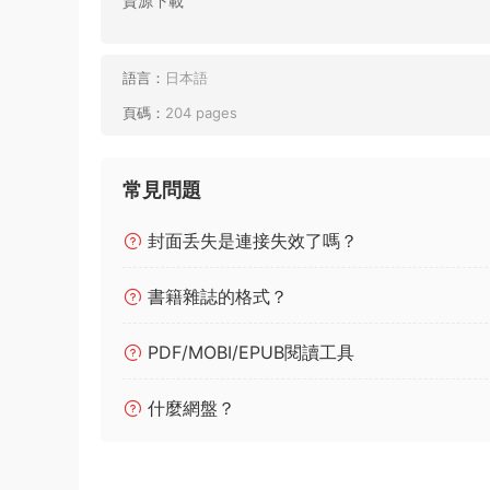
資源下載
語言：
日本語
頁碼：
204 pages
常見問題
封面丢失是連接失效了嗎？
書籍雜誌的格式？
PDF/MOBI/EPUB閱讀工具
什麼網盤？