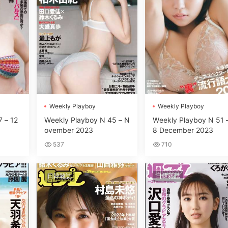
Wеekly Plаyboy
Wеekly Plаyboy
 – 12
Wеekly Plаyboy N 45 – N
Wеekly Plаyboy N 51 
ovember 2023
8 December 2023
537
710
日韓雜誌
日韓雜誌