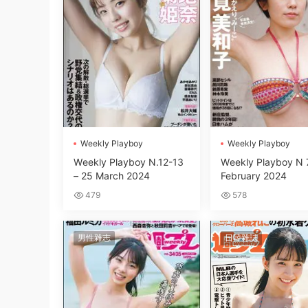
Wеekly Plаyboy
Wеekly Plаyboy
Wеekly Plаyboy N.12-13
Wеekly Plаyboy N 7
– 25 March 2024
February 2024
479
578
男性雜志
日韓雜誌