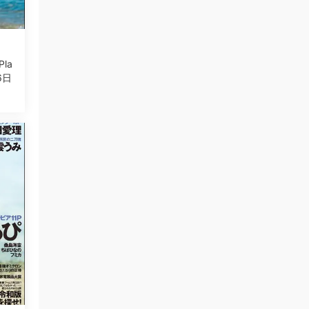
Plа
6日