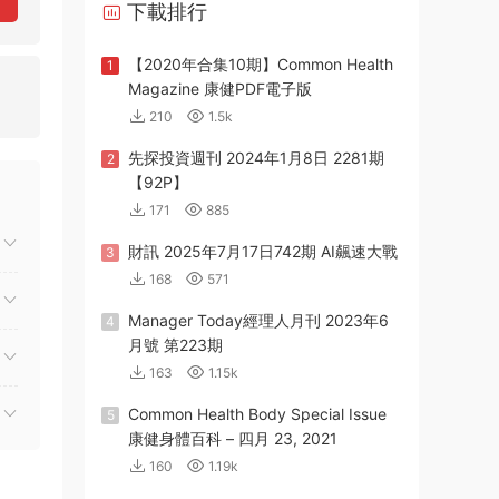
下載排行
【2020年合集10期】Common Health
1
Magazine 康健PDF電子版
210
1.5k
先探投資週刊 2024年1月8日 2281期
2
【92P】
171
885
財訊 2025年7月17日742期 AI飆速大戰
3
168
571
Manager Today經理人月刊 2023年6
4
月號 第223期
163
1.15k
Common Health Body Special Issue
5
康健身體百科 – 四月 23, 2021
160
1.19k