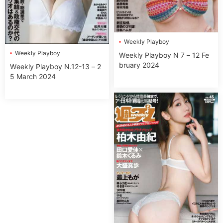
Wеekly Plаyboy
Wеekly Plаyboy
Wеekly Plаyboy N 7 – 12 Fe
bruary 2024
Wеekly Plаyboy N.12-13 – 2
5 March 2024
日韓雜誌