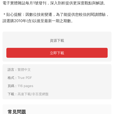
電子實體雜誌每月1號發刊，深入剖析提供更深度觀點與解讀。
＊貼心提醒：因數位技術變遷，為了能提供您較佳的閱讀體驗，
請選購2010年(含)以後至最新一期之期數。
資源下載
立即下載
語言：
繁體中文
格式：
True PDF
頁碼：
116 pages
下載：
高速下載/非百度網盤
常見問題