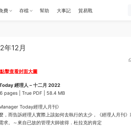
免費
存檔
幫助
大事記
貿易戰
22年12月
點擊查看封面大圖
 Today 經理人 – 十二月 2022
56 pages | True PDF | 58.4 MB
ager Today經理人月刊》
麼，而告訴經理人實際上該如何去執行的太少，《經理人月刊》
需求。～來自已故的管理大師彼得．杜拉克的肯定