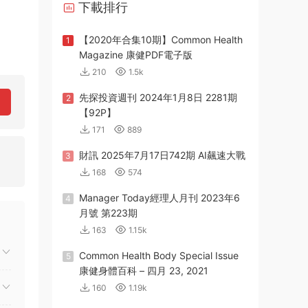
下載排行
【2020年合集10期】Common Health
1
Magazine 康健PDF電子版
210
1.5k
先探投資週刊 2024年1月8日 2281期
2
【92P】
171
889
財訊 2025年7月17日742期 AI飆速大戰
3
168
574
Manager Today經理人月刊 2023年6
4
月號 第223期
163
1.15k
Common Health Body Special Issue
5
康健身體百科 – 四月 23, 2021
160
1.19k