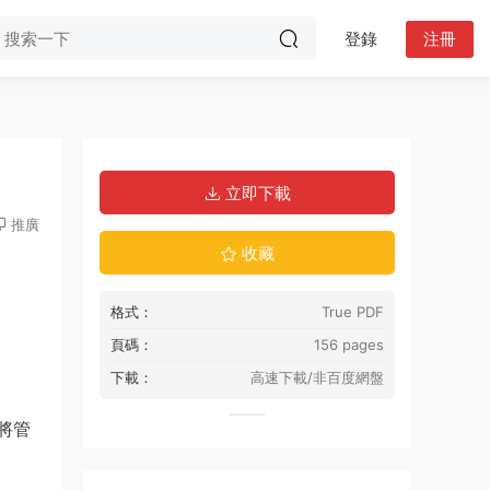
登錄
注冊
立即下載
推廣
收藏
格式：
True PDF
頁碼：
156 pages
下載：
高速下載/非百度網盤
將管