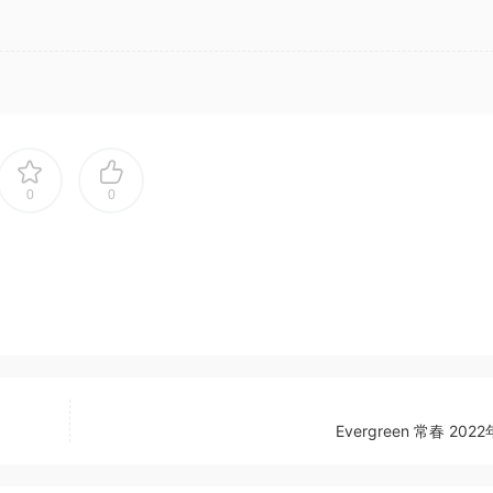
0
0
Evergreen 常春 202