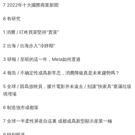
7 2022年十大國際商業新聞
8 有研究
1 消費 / 叮咚買菜堅持“賣菜”
2 出海 / 出海步入“冷靜期”
3 研報 / 至暗的這一年，Meta如何度過
4 報告 / 不确定性成爲新常态，消費降級真是未來趨勢嗎？
5 全球 / 因爲放映員，膠片電影并未遠去 / 别讓“快家具”塞滿垃圾
填埋場
6 制造強市成都策
7 全球一半柔性屏産自這裏 成都成爲新型顯示産業一極
9 特别報道