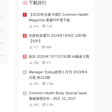
下載排行
【2020年合集10期】Common Health
1
Magazine 康健PDF電子版
210
1.5k
先探投資週刊 2024年1月8日 2281期
2
【92P】
171
886
財訊 2025年7月17日742期 AI飆速大戰
3
168
571
Manager Today經理人月刊 2023年6
4
月號 第223期
163
1.15k
Common Health Body Special Issue
5
康健身體百科 – 四月 23, 2021
160
1.19k