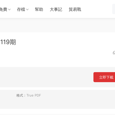
免費
存檔
幫助
大事記
貿易戰
119期
立即下載
格式：
True PDF