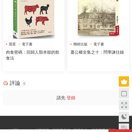
晨星
電子書
聯經出版
電子書
肉食密碼：回歸人類本能的飲
蕭公權全集之十：問學諫往錄
食法
評論
0
請先
登錄
@Boxwc.com | 聯絡我：登錄用戶名--用戶中心--提交工單 | 郵箱：