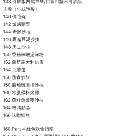
138 健康版西式早餐/自製巴薩米可油醋
主餐（午或晚餐）
140 佛陀碗
142 爐烤蔬菜
144 希臘沙拉
146 鷹嘴豆泥沙拉
148 黑豆沙拉
150 香菇味噌湯河粉
152 蘆筍義大利烘蛋
154 北非蛋
156 蔬食炒飯
158 照燒雞腿排沙拉
160 希臘優格烤雞
162 煎鮭魚藜麥沙拉
164 鹽烤鯖魚
166 味噌鱈魚
168 Part 4 綠色飲食指南