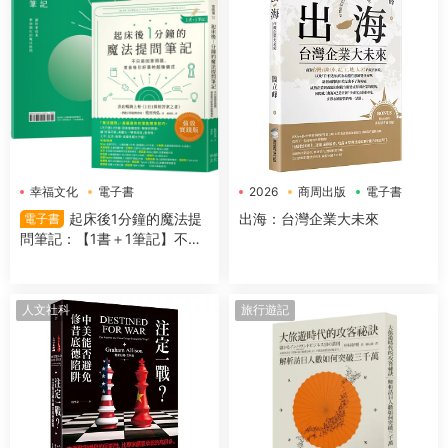
幸福文化
電子書
2026
商周出版
電子書
起床後1分鐘的魔法提
出海：台灣企業大未來
電子書
問筆記：【1書＋1筆記】不隻
是回答問題，更是吸引好事的
超強儀式
人文社科
旅行遊記