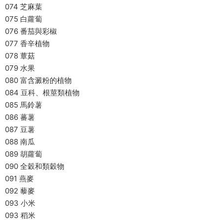
074 芝麻葉
075 白蘿蔔
076 番茄與彩椒
077 香辛植物
078 蕈菇
079 水果
080 富含澱粉的植物
084 豆科、根莖類植物
085 馬鈴薯
086 蕃薯
087 豆薯
088 南瓜
089 胡蘿蔔
090 全穀和類穀物
091 燕麥
092 藜麥
093 小米
093 稻米