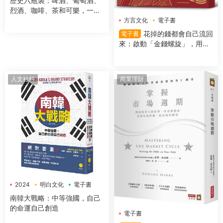
歷史六瓶裝：啤酒、葡萄酒、
烈酒、咖啡、茶和可樂，一字
排開，數千年文明史就在你眼
方言文化
電子書
前！
花掉的錢都會自己流回
電子書
來：啟動「金錢螺旋」，用錢
越多反而更有錢
人文社科
商業理財
2024
明白文化
電子書
南韓大戰略：中等強國，自己
的命運自己創造
電子書