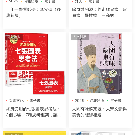
2025
時報出版
電子書
野人
電子書
十年一覺電影夢：李安傳（經
除身體的濕：趕走脾胃病、皮
典新版）
膚病、慢性病、三高病
商業理財
人文社科
采實文化
電子書
2026
時報出版
電子書
終身受用的七張圖表思考法：
人間有味蘇東坡：大宋文豪與
3個步驟╳7種思考框架，讓你
美食的隨緣相遇
開會簡報、企劃提案、解決問
題無往不利【隨書送：七張圖
表練習本】