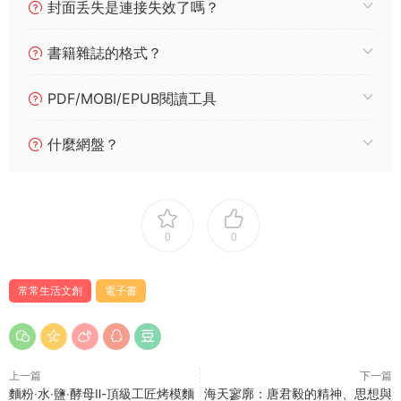
封面丢失是連接失效了嗎？
書籍雜誌的格式？
PDF/MOBI/EPUB閱讀工具
什麼網盤？
0
0
常常生活文創
電子書
上一篇
下一篇
麵粉‧水‧鹽‧酵母Ⅱ-頂級工匠烤模麵
海天寥廓：唐君毅的精神、思想與