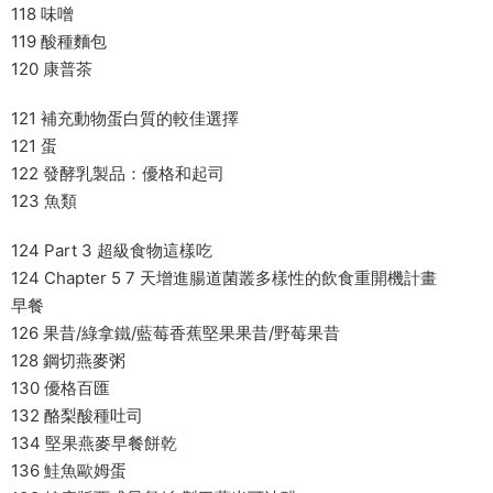
118 味噌
119 酸種麵包
120 康普茶
121 補充動物蛋白質的較佳選擇
121 蛋
122 發酵乳製品：優格和起司
123 魚類
124 Part 3 超級食物這樣吃
124 Chapter 5 7 天增進腸道菌叢多樣性的飲食重開機計畫
早餐
126 果昔/綠拿鐵/藍莓香蕉堅果果昔/野莓果昔
128 鋼切燕麥粥
130 優格百匯
132 酪梨酸種吐司
134 堅果燕麥早餐餅乾
136 鮭魚歐姆蛋