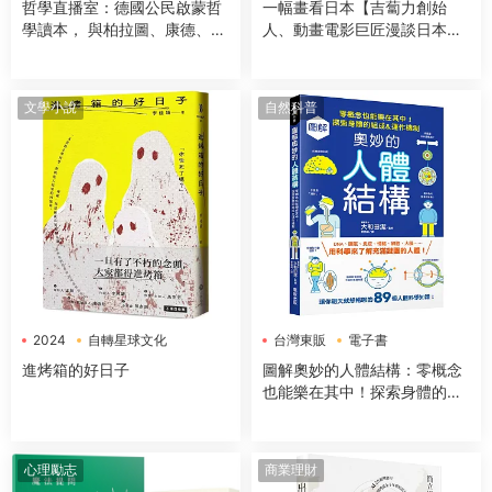
哲學直播室：德國公民啟蒙哲
一幅畫看日本【吉蔔力創始
學讀本， 與柏拉圖、康德、亞
人、動畫電影巨匠漫談日本傳
裏斯多德等大師對談，解構18
世國寶，帶你遊歷1200年日本
大經典哲學思想
藝術史】
文學小說
自然科普
2024
自轉星球文化
台灣東販
電子書
電子書
進烤箱的好日子
圖解奧妙的人體結構：零概念
也能樂在其中！探索身體的組
成＆運作機制
心理勵志
商業理財