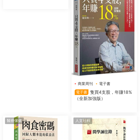
商業周刊
電子書
隻買4支股，年賺18%
電子書
（全新加強版）
醫療保健
人文社科