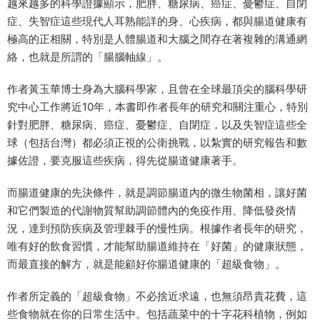
越來越多的科學證據顯示，肥胖、糖尿病、癌症、憂鬱症、自閉
症、失智症這些現代人耳熟能詳的身、心疾病，都與腸道健康有
極高的正相關，特別是人體腸道和大腦之間存在著複雜的溝通網
絡，也就是所謂的「腸腦軸線」。
作者黃玉華博士身為大腦科學家，且曾在全球最頂尖的腦科學研
究中心工作將近10年，本書即作者長年的研究和關注重心，特別
針對肥胖、糖尿病、癌症、憂鬱症、自閉症，以及失智症這些全
球（包括台灣）都必須正視的公衛挑戰，以紮實的研究報告和數
據佐證，要克服這些疾病，得先從腸道健康著手。
而腸道健康的先決條件，就是調節腸道內的微生物菌相，讓好菌
和它們製造的代謝物質幫助調節體內的免疫作用、降低發炎情
況，達到預防疾病及管理棘手的慢性病。根據作者長年的研究，
唯有好的飲食習慣，才能幫助腸道維持在「好菌」的健康狀態，
而最直接的解方，就是能顧好你腸道健康的「超級食物」。
作者所定義的「超級食物」不必捨近求遠，也無須昂貴花費，這
些食物就在你的日常生活中。包括蔬菜中的十字花科植物，例如