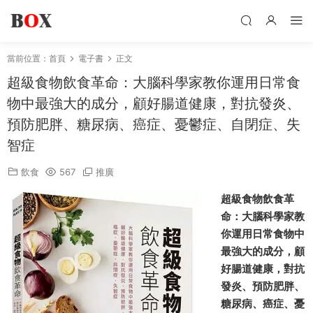
當前位置：
首頁
電子書
正文
超級食物飲食革命：大腦科學家教你運用日常食
物中最強大的成分，顧好腸道健康，對抗發炎、
預防肥胖、糖尿病、癌症、憂鬱症、自閉症、失
智症
飲食
567
推廣
超級食物飲食革
命：大腦科學家教
你運用日常食物中
最強大的成分，顧
好腸道健康，對抗
發炎、預防肥胖、
糖尿病、癌症、憂