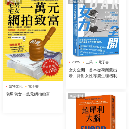
商業理財
生活風格
2025
三采
電子書
女力全開：首本從荷爾蒙出
發、針對女性專屬生理機制與
身體構造，量身打造的全方位
凱特文化
電子書
運動與營養指南
宅男宅女一萬元網拍緻富
商業理財