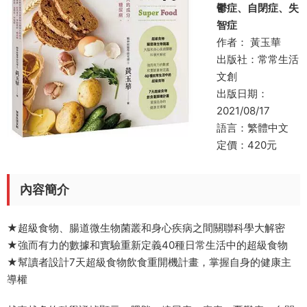
鬱症、自閉症、失
智症
作者： 黃玉華
出版社：常常生活
文創
出版日期：
2021/08/17
語言：繁體中文
定價：420元
內容簡介
★超級食物、腸道微生物菌叢和身心疾病之間關聯科學大解密
★強而有力的數據和實驗重新定義40種日常生活中的超級食物
★幫讀者設計7天超級食物飲食重開機計畫，掌握自身的健康主
導權