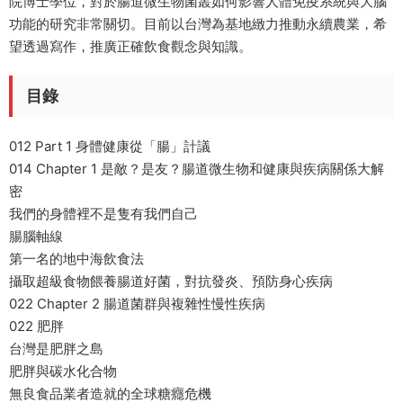
院博士學位，對於腸道微生物菌叢如何影響人體免疫系統與大腦
功能的研究非常關切。目前以台灣為基地緻力推動永續農業，希
望透過寫作，推廣正確飲食觀念與知識。
目錄
012 Part 1 身體健康從「腸」計議
014 Chapter 1 是敵？是友？腸道微生物和健康與疾病關係大解
密
我們的身體裡不是隻有我們自己
腸腦軸線
第一名的地中海飲食法
攝取超級食物餵養腸道好菌，對抗發炎、預防身心疾病
022 Chapter 2 腸道菌群與複雜性慢性疾病
022 肥胖
台灣是肥胖之島
肥胖與碳水化合物
無良食品業者造就的全球糖癮危機