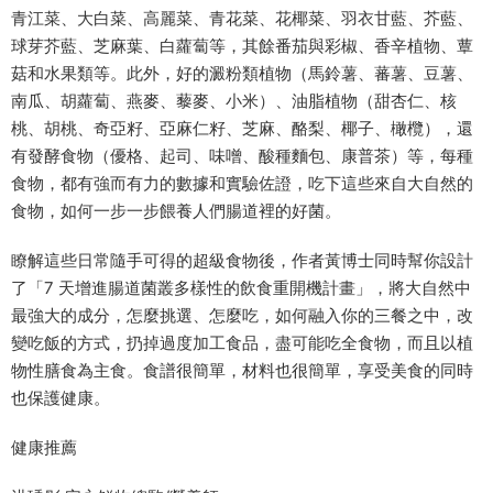
青江菜、大白菜、高麗菜、青花菜、花椰菜、羽衣甘藍、芥藍、
球芽芥藍、芝麻葉、白蘿蔔等，其餘番茄與彩椒、香辛植物、蕈
菇和水果類等。此外，好的澱粉類植物（馬鈴薯、蕃薯、豆薯、
南瓜、胡蘿蔔、燕麥、藜麥、小米）、油脂植物（甜杏仁、核
桃、胡桃、奇亞籽、亞麻仁籽、芝麻、酪梨、椰子、橄欖），還
有發酵食物（優格、起司、味噌、酸種麵包、康普茶）等，每種
食物，都有強而有力的數據和實驗佐證，吃下這些來自大自然的
食物，如何一步一步餵養人們腸道裡的好菌。
瞭解這些日常隨手可得的超級食物後，作者黃博士同時幫你設計
了「7 天增進腸道菌叢多樣性的飲食重開機計畫」，將大自然中
最強大的成分，怎麼挑選、怎麼吃，如何融入你的三餐之中，改
變吃飯的方式，扔掉過度加工食品，盡可能吃全食物，而且以植
物性膳食為主食。食譜很簡單，材料也很簡單，享受美食的同時
也保護健康。
健康推薦