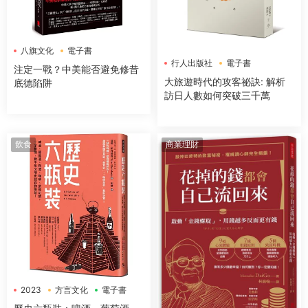
八旗文化
電子書
行人出版社
電子書
注定一戰？中美能否避免修昔
大旅遊時代的攻客祕訣: 解析
底德陷阱
訪日人數如何突破三千萬
飲食
商業理財
2023
方言文化
電子書