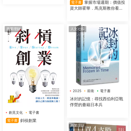
掌握市場週期：價值投
電子書
資大師霍華．馬克斯教你看對
市場時機，提高投資勝算
商業理財
人文社科
2025
前衛
電子書
冰封的記憶：尋找西伯利亞戰
俘營的臺籍日本兵
創見文化
電子書
斜槓創業
電子書
商業理財