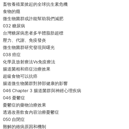
畜牧養殖業掀起的全球抗生素危機
食物的癮
微生物菌群或許能幫助我們減肥
032 糖尿病
台灣糖尿病患者多半體脂肪超標
壓力、代謝、免疫發炎
微生物菌群研究發現與曙光
038 癌症
化學及放射療法Vs免疫療法
腸道菌相和癌症治療效果
超級食物可以抗癌
腸道微生物菌群對肺部健康的影響
046 Chapter 3 腸道菌群與神經心理疾病
046 憂鬱症
憂鬱症的藥物治療效果
透過改善飲食內容治療憂鬱症
050 自閉症
難解的緻病原因和機制