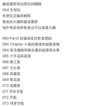
腸道菌群與自閉症的關聯
054 失智症
失智症定義與種類
發炎的大腦與腸道菌群
地中海及得舒飲食法可以保護大腦
060 Part2 好腸道從好飲食開始
064 Chapter 4 顧好腸道的超級食物
064 富含纖維和植化素的蔬菜與水果
065 十字花科蔬菜
066 青江菜
067 大白菜
068 高麗菜
069 青花菜
070 花椰菜
071 羽衣甘藍
072 芥藍
073 球芽甘藍