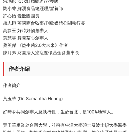
洪瑀彤 安永鮮物總監/營養師
劉小菁 鮮湧食品總經理/營養師
許心怡 愛飯團團長
趙志恒 英國商會監事/刊欣媒體公關執行長
高靜玉 好時好物創辦人
葉慧雯 舞間茶心創辦人
蔡英傑 《益生菌2.0大未來》作者
陳月卿 財團法人癌症關懷基金會董事長
作者介紹
作者簡介
黃玉華 (Dr. Samantha Huang)
好時令共同創辦人及執行長，生於台北，是100%地球人。
黃玉華畢業於台灣大學，並擁有牛津大學碩士及波士頓大學醫學