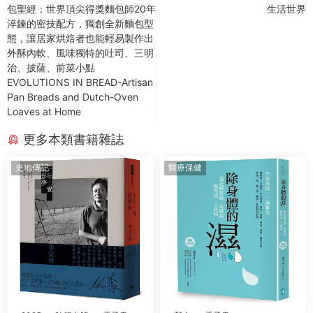
包聖經：世界頂尖得獎麵包師20年
生活世界
淬鍊的密技配方，獨創全新麵包型
態，讓居家烘焙者也能輕易製作出
外酥內軟、風味獨特的吐司、三明
治、披薩、前菜小點
EVOLUTIONS IN BREAD-Artisan
Pan Breads and Dutch-Oven
Loaves at Home
更多本類書籍雜誌
史地傳記
醫療保健