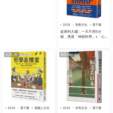
2026
堡壘文化
電子書
超犀利大腦：一天不用5分
鐘，透過「神經科學」x「心
理學」x「50+方法」，全面提
升工作效率、改善生活品質，
讓大腦潛能發揮到極緻，變得
人文社科
藝術設計
超犀利！
2024
電子書
電腦人文化
2025
木馬文化
電子書