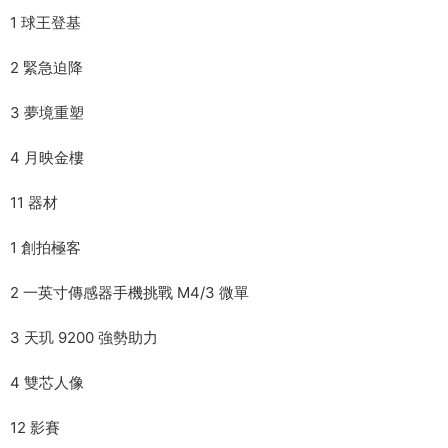
1 球王登基
2 緊急迫降
3 夢境重塑
4 月映金樓
11 器材
1 創拍極客
2 一英寸傳感器手機挑戰 M4/3 微單
3 天玑 9200 強勢助力
4 雙芯人像
12 影賽