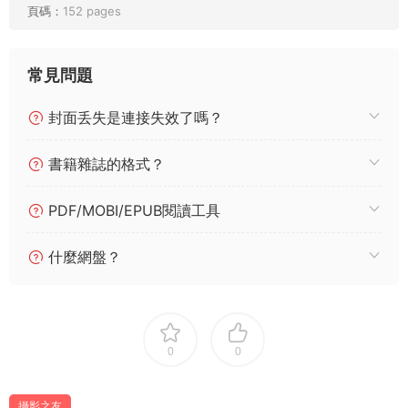
頁碼：
152 pages
常見問題
封面丢失是連接失效了嗎？
書籍雜誌的格式？
PDF/MOBI/EPUB閱讀工具
什麼網盤？
0
0
攝影之友