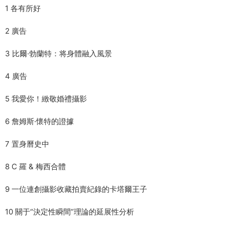
1 各有所好
2 廣告
3 比爾·勃蘭特：将身體融入風景
4 廣告
5 我愛你！緻敬婚禮攝影
6 詹姆斯·懷特的證據
7 置身曆史中
8 C 羅 & 梅西合體
9 一位連創攝影收藏拍賣紀錄的卡塔爾王子
10 關于“決定性瞬間”理論的延展性分析