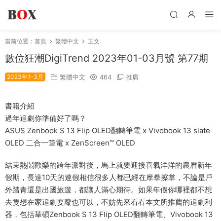
當前位置：
首頁
繁體中文
正文
數位狂潮DigiTrend 2023年01-03月號 第77期
2023年1-3月
繁體中文
464
推廣
書籍介紹
過年追劇你準備好了嗎？
​ASUS Zenbook S 13 Flip OLED翻轉筆電 x Vivobook 13 slate
OLED 二合一筆電 x ZenScreen™ OLED
結束熱鬧歡樂的跨年派對後，馬上就要迎接喜氣洋洋的農曆新年
假期，長達10天的連假相信很多人都已經在摩拳擦掌，不論是戶
外踏青還是出國旅遊，都讓人滿心期待。如果年假你哪裡都不想
去隻想在家追劇耍廢也可以，不妨先來看看本文所推薦的追劇利
器，包括華碩Zenbook S 13 Flip OLED翻轉筆電、Vivobook 13