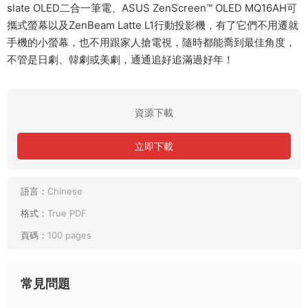
slate OLED二合一筆電、ASUS ZenScreen™ OLED MQ16AH可
攜式螢幕以及ZenBeam Latte L1行動投影機，有了它們不用遷就
手機的小螢幕，也不用跟家人搶電視，隨時都能喬到最佳角度，
不管是日劇、韓劇或美劇，通通追好追滿過好年！
資源下載
立即下載
語言：
Chinese
格式：
True PDF
頁碼：
100 pages
常見問題