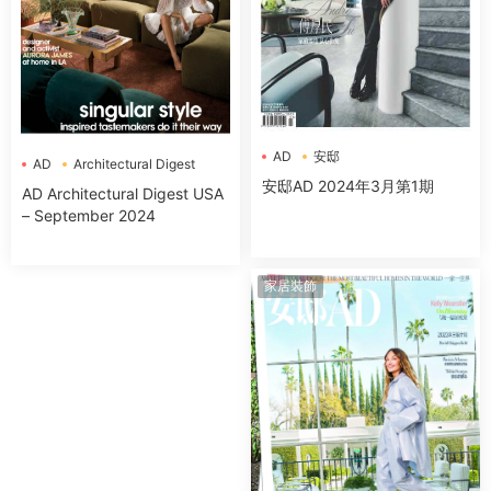
AD
安邸
AD
Architectural Digest
安邸AD 2024年3月第1期
AD Architectural Digest USA
– September 2024
家居裝飾