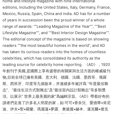
home and lifestyle magazine with nine international
editions, including the United States, Italy, Germany, France,
Mexico, Russia, Spain, China and india. AD has for a number
of years in succession been the proud winner of a whole
range of awards: “”Leading Magazine of the Year””, “”Best
Lifestyle Magazine””, and “”Best Interior Design Magazine””.
The editorial concept of the magazine is based on showing
readers “”the most beautiful homes in the world”, and AD
has taken its curious readers into the homes of countless
celebrities, which has consolidated its authority as the
leading source for celebrity home reporting . 《AD》，1920
年創刊于美國,是國際上享有盛譽的有關家與生活方面的權威級刊
物,目前全球已擁有美國、意大利、德國、法國、墨西哥、俄羅
斯、西班牙、印度等九個版本，并連續多年被評爲 “年度最佳雜
志”、“最佳生活方式類雜志”及“最佳室内設計類雜志”等多類獎
項。以展示“ 世界上最美麗的家”爲編輯宗旨, 《AD》帶着好奇的
讀者們走進了許多名人明星的家，如:可可•香奈兒、愛德華•肯尼
迪、伊夫•聖•羅蘭、瑪麗蓮•夢露、奧黛麗•赫本、邁克爾•傑克