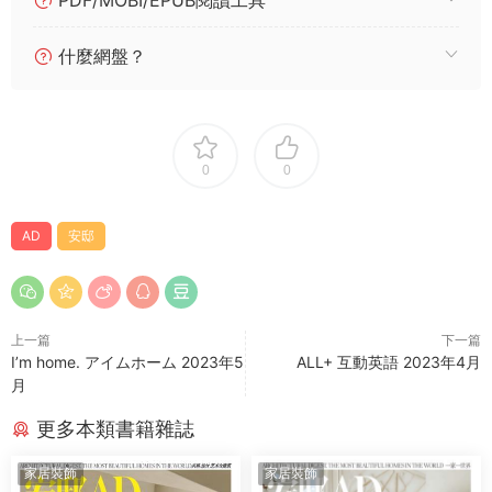
PDF/MOBI/EPUB閱讀工具
什麼網盤？
0
0
AD
安邸
上一篇
下一篇
I’m home. アイムホーム 2023年5
ALL+ 互動英語 2023年4月
月
更多本類書籍雜誌
家居裝飾
家居裝飾