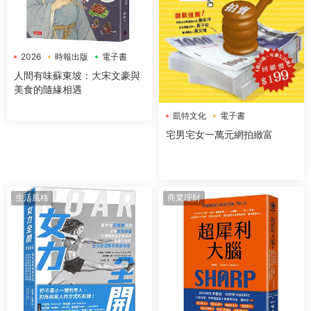
2026
時報出版
電子書
人間有味蘇東坡：大宋文豪與
美食的隨緣相遇
凱特文化
電子書
宅男宅女一萬元網拍緻富
生活風格
商業理財