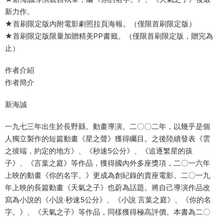
新力作。
★首刷限定版內附電影劇照拉頁海報。（僅限首刷限定版）
★首刷限定版限量加贈精美PP書籤。（僅限首刷限定版，贈完為
止）
作者介紹
作者簡介
新海誠
一九七三年出生於長野縣。動畫導演。二〇〇二年，以幾乎是個
人獨立製作的短篇動畫《星之聲》獲得矚目。之後陸續發表《雲
之彼端，約定的地方》、《秒速5公分》、《追逐繁星的孩
子》、《言葉之庭》等作品，獲得國內外多座獎項，二〇一六年
上映的動畫《你的名字。》更成為創紀錄的賣座電影。二〇一九
年上映的長篇動畫《天氣之子》也蔚為話題。將自己導演作品改
寫為小說的《小說‧秒速5公分》、《小說 言葉之庭》、《你的名
字。》、《天氣之子》等作品，同樣獲得極高評價。本書為二〇