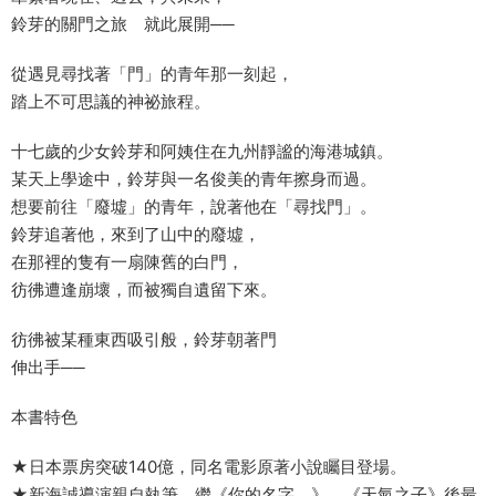
鈴芽的關門之旅 就此展開──
從遇見尋找著「門」的青年那一刻起，
踏上不可思議的神祕旅程。
十七歲的少女鈴芽和阿姨住在九州靜謐的海港城鎮。
某天上學途中，鈴芽與一名俊美的青年擦身而過。
想要前往「廢墟」的青年，說著他在「尋找門」。
鈴芽追著他，來到了山中的廢墟，
在那裡的隻有一扇陳舊的白門，
彷彿遭逢崩壞，而被獨自遺留下來。
彷彿被某種東西吸引般，鈴芽朝著門
伸出手──
本書特色
★日本票房突破140億，同名電影原著小說矚目登場。
★新海誠導演親自執筆，繼《你的名字。》、《天氣之子》後最