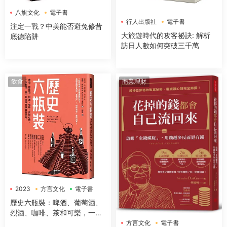
八旗文化
電子書
行人出版社
電子書
注定一戰？中美能否避免修昔
大旅遊時代的攻客祕訣: 解析
底德陷阱
訪日人數如何突破三千萬
飲食
商業理財
2023
方言文化
電子書
歷史六瓶裝：啤酒、葡萄酒、
烈酒、咖啡、茶和可樂，一字
排開，數千年文明史就在你眼
方言文化
電子書