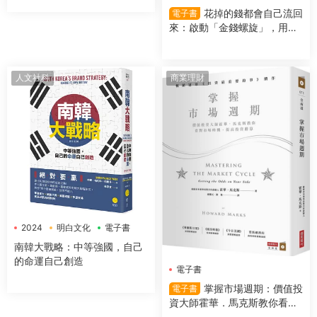
前！
花掉的錢都會自己流回
電子書
來：啟動「金錢螺旋」，用錢
越多反而更有錢
人文社科
商業理財
2024
明白文化
電子書
南韓大戰略：中等強國，自己
的命運自己創造
電子書
掌握市場週期：價值投
電子書
資大師霍華．馬克斯教你看對
市場時機，提高投資勝算