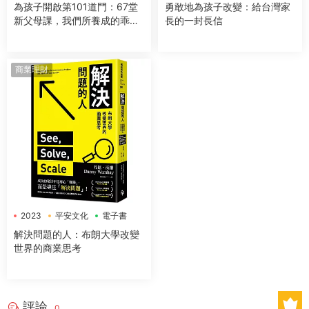
為孩子開啟第101道門：67堂
勇敢地為孩子改變：給台灣家
新父母課，我們所養成的乖，
長的一封長信
也許正是讓他們無法高飛的束
縛
商業理財
2023
平安文化
電子書
解決問題的人：布朗大學改變
世界的商業思考
評論
0