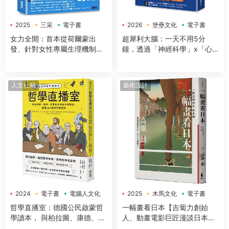
2025
三采
電子書
2026
堡壘文化
電子書
女力全開：首本從荷爾蒙出
超犀利大腦：一天不用5分
發、針對女性專屬生理機制與
鐘，透過「神經科學」x「心
身體構造，量身打造的全方位
理學」x「50+方法」，全面提
運動與營養指南
升工作效率、改善生活品質，
讓大腦潛能發揮到極緻，變得
人文社科
藝術設計
超犀利！
2024
電子書
電腦人文化
2025
木馬文化
電子書
哲學直播室：德國公民啟蒙哲
一幅畫看日本【吉蔔力創始
學讀本， 與柏拉圖、康德、亞
人、動畫電影巨匠漫談日本傳
裏斯多德等大師對談，解構18
世國寶，帶你遊歷1200年日本