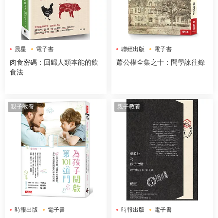
晨星
電子書
聯經出版
電子書
肉食密碼：回歸人類本能的飲
蕭公權全集之十：問學諫往錄
食法
親子教養
親子教養
時報出版
電子書
時報出版
電子書