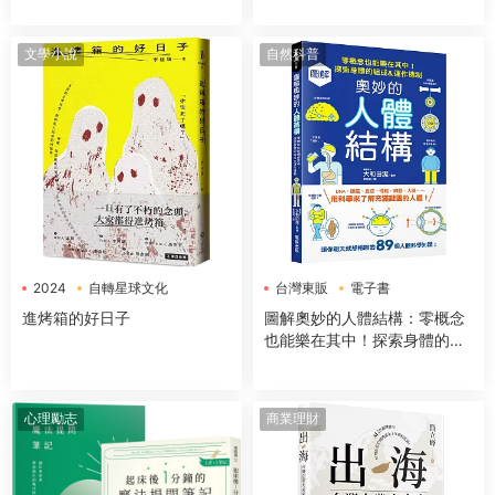
大經典哲學思想
藝術史】
文學小說
自然科普
2024
自轉星球文化
台灣東販
電子書
電子書
進烤箱的好日子
圖解奧妙的人體結構：零概念
也能樂在其中！探索身體的組
成＆運作機制
心理勵志
商業理財