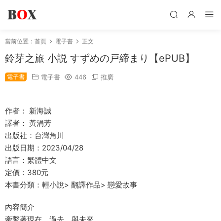
當前位置：
首頁
電子書
正文
鈴芽之旅 小説 すずめの戸締まり【ePUB】
電子書
電子書
446
推廣
作者： 新海誠
譯者： 黃涓芳
出版社：台灣角川
出版日期：2023/04/28
語言：繁體中文
定價：380元
本書分類：輕小說> 翻譯作品> 戀愛故事
內容簡介
牽繫著現在、過去，與未來，