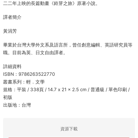
二二年上映的長篇動畫《鈴芽之旅》原著小說。
譯者簡介
黃涓芳
畢業於台灣大學外文系及語言所，曾任創意編輯、英語研究員等
職。目前為英、日文自由譯者。
詳細資料
ISBN：9786263522770
叢書系列：輕．文學
規格：平裝 / 338頁 / 14.7 x 21 x 2.5 cm / 普通級 / 單色印刷 /
初版
出版地：台灣
資源下載