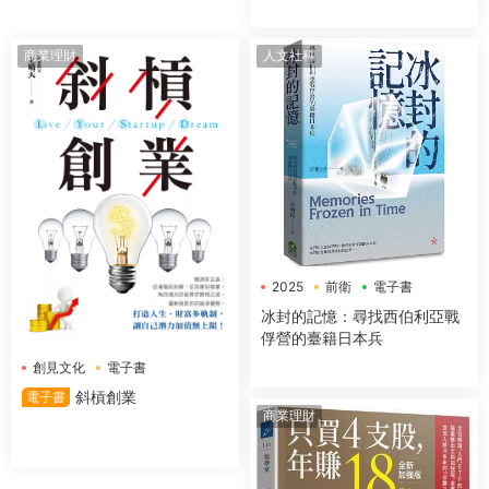
商業理財
人文社科
2025
前衛
電子書
冰封的記憶：尋找西伯利亞戰
俘營的臺籍日本兵
創見文化
電子書
斜槓創業
電子書
商業理財