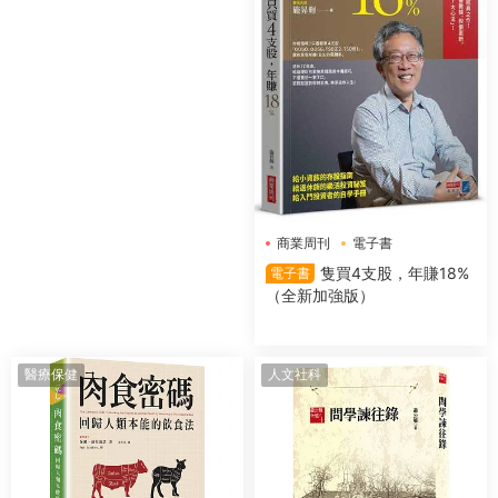
商業周刊
電子書
隻買4支股，年賺18%
電子書
（全新加強版）
醫療保健
人文社科