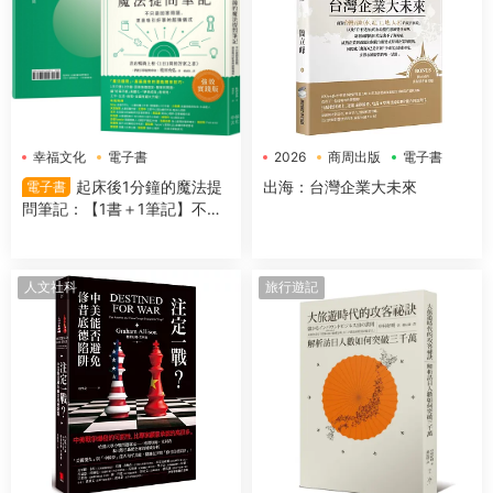
幸福文化
電子書
2026
商周出版
電子書
起床後1分鐘的魔法提
出海：台灣企業大未來
電子書
問筆記：【1書＋1筆記】不隻
是回答問題，更是吸引好事的
超強儀式
人文社科
旅行遊記