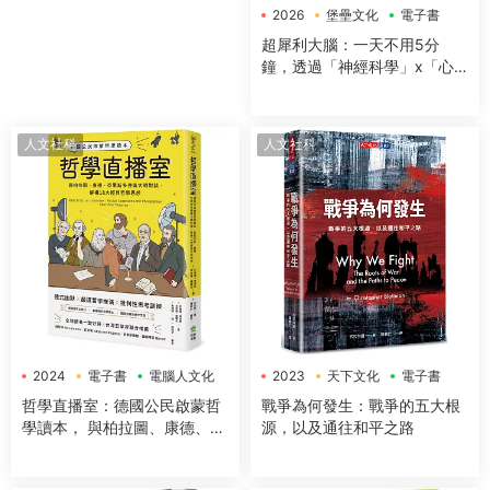
2026
堡壘文化
電子書
超犀利大腦：一天不用5分
鐘，透過「神經科學」x「心
理學」x「50+方法」，全面提
升工作效率、改善生活品質，
讓大腦潛能發揮到極緻，變得
人文社科
人文社科
超犀利！
2024
電子書
電腦人文化
2023
天下文化
電子書
哲學直播室：德國公民啟蒙哲
戰爭為何發生：戰爭的五大根
學讀本， 與柏拉圖、康德、亞
源，以及通往和平之路
裏斯多德等大師對談，解構18
大經典哲學思想