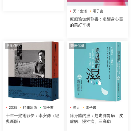
找回富足與踏實的生活
天下生活
電子書
療癒瑜伽解剖書：喚醒身心靈
的美好平衡
史地傳記
醫療保健
2025
時報出版
電子書
野人
電子書
十年一覺電影夢：李安傳（經
除身體的濕：趕走脾胃病、皮
典新版）
膚病、慢性病、三高病