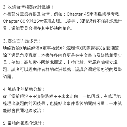
2. 收錄台灣相關統計數據！
本書部分章節有提及台灣，例如：Chapter 45南海島嶼爭奪戰、
Chapter 80全球25大電玩市場……等等，閱讀過程不僅能認識世
界，還能看見台灣在其中扮演的角色。
3. 關注面向最多元！
地緣政治X地緣經濟X軍事核武X能源環境X國際衝突X文藝潮流
除了選題角度寬廣，本書許多內容更是在中文書市及媒體相當少
見，例如：高加索小國納戈爾諾．卡拉巴赫、索馬利蘭獨立議
題。讀者可以經由作者群的歐洲觀點，認識台灣經常忽視的國際
議題。
4. 脈絡化的情勢分析！
從「當前現況→→演變過程→→未來走向」一氣呵成，有條理地
梳理出議題的前因後果，也提點出事件背後的關鍵考量，一本就
能融會貫通地緣政治！
5. 最強的視覺化設計！