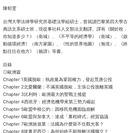
陳郁雯
台灣大學法律學研究所基礎法學組碩士，曾就讀巴黎第四大學古
典語文系碩士班，現從事社科人文類法文翻譯。譯有《關於稅，
你知道多少？》（衛城）、《不平等的經濟學》（衛城）、《啟
動循環經濟》（南方家園）、《性的世界地圖》（無境）、《終
點往往在他方》（臉譜）等書。
目錄
◎歐洲篇
Chapter 1英國脫歐：執政黨為鞏固權力，發起荒唐公投
Chapter 2北愛爾蘭：不滿英國脫歐，主張公投脫離英國
Chapter 3比利時：歐洲最大的聖戰士搖籃
Chapter 4西班牙：經濟危機帶來第三勢力崛起
Chapter 5歐盟申根公約：因移民危機面臨崩解
Chapter 6歐盟與加拿大：達成「裏程碑式」經貿協議
Chapter 7歐洲旅遊業：法國為什麼留不住觀光客？
Chapter 8玻裏尼西亞：為何始終不願脫離法國獨立？