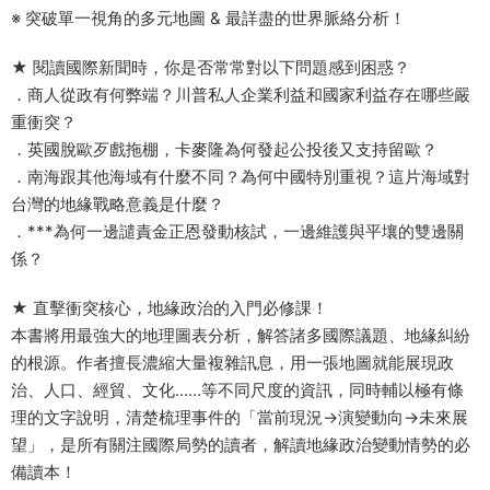
※ 突破單一視角的多元地圖 & 最詳盡的世界脈絡分析！
★ 閱讀國際新聞時，你是否常常對以下問題感到困惑？
．商人從政有何弊端？川普私人企業利益和國家利益存在哪些嚴
重衝突？
．英國脫歐歹戲拖棚，卡麥隆為何發起公投後又支持留歐？
．南海跟其他海域有什麼不同？為何中國特別重視？這片海域對
台灣的地緣戰略意義是什麼？
．***為何一邊譴責金正恩發動核試，一邊維護與平壤的雙邊關
係？
★ 直擊衝突核心，地緣政治的入門必修課！
本書將用最強大的地理圖表分析，解答諸多國際議題、地緣糾紛
的根源。作者擅長濃縮大量複雜訊息，用一張地圖就能展現政
治、人口、經貿、文化……等不同尺度的資訊，同時輔以極有條
理的文字說明，清楚梳理事件的「當前現況→演變動向→未來展
望」，是所有關注國際局勢的讀者，解讀地緣政治變動情勢的必
備讀本！