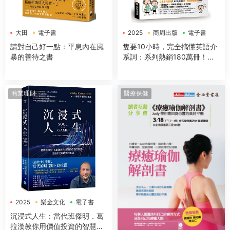
大田
電子書
2025
商周出版
電子書
請對自己好一點：平息內在風
隻要10小時，完全搞懂英語介
暴的善待之書
系詞：系列熱銷180萬冊！免
背免猜，一本讓你讀得下去，
不僅知道怎麼用，更知道為什
麼這樣用的介系詞寶典
商業理財
醫療保健
2025
樂金文化
電子書
沉浸式人生：當代班傑明．葛
拉漢教你用價值投資的智慧，