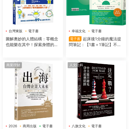
台灣東販
電子書
幸福文化
電子書
圖解奧妙的人體結構：零概念
起床後1分鐘的魔法提
電子書
也能樂在其中！探索身體的組
問筆記：【1書＋1筆記】不隻
成＆運作機制
是回答問題，更是吸引好事的
超強儀式
商業理財
人文社科
2026
商周出版
電子書
八旗文化
電子書