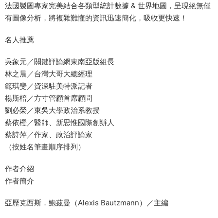
法國製圖專家完美結合各類型統計數據 & 世界地圖，呈現絕無僅
有圖像分析，將複雜難懂的資訊迅速簡化，吸收更快速！
名人推薦
吳象元／關鍵評論網東南亞版組長
林之晨／台灣大哥大總經理
範琪斐／資深駐美特派記者
楊斯棓／方寸管顧首席顧問
劉必榮／東吳大學政治系教授
蔡依橙／醫師、新思惟國際創辦人
蔡詩萍／作家、政治評論家
（按姓名筆畫順序排列）
作者介紹
作者簡介
亞歷克西斯．鮑茲曼（Alexis Bautzmann）／主編