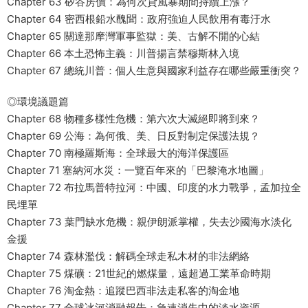
Chapter 63 矽谷房價：為何次貸風暴期間持續上漲？
Chapter 64 密西根鉛水醜聞：政府強迫人民飲用有毒汙水
Chapter 65 關達那摩灣軍事監獄：美、古解不開的心結
Chapter 66 本土恐怖主義：川普揚言禁穆斯林入境
Chapter 67 總統川普：個人生意與國家利益存在哪些嚴重衝突？
◎環境議題篇
Chapter 68 物種多樣性危機：第六次大滅絕即將到來？
Chapter 69 公海：為何俄、美、日反對制定保護法規？
Chapter 70 南極羅斯海：全球最大的海洋保護區
Chapter 71 塞納河水災：一覽百年來的「巴黎淹水地圖」
Chapter 72 布拉馬普特拉河：中國、印度的水力戰爭，孟加拉全
民埋單
Chapter 73 葉門缺水危機：親伊朗派掌權，失去沙國海水淡化
金援
Chapter 74 森林濫伐：解碼全球走私木材的非法網絡
Chapter 75 煤礦：21世紀的燃煤量，遠超過工業革命時期
Chapter 76 淘金熱：追蹤巴西非法走私客的淘金地
Chapter 77 全球冰河消融報告：急速消失中的淡水資源