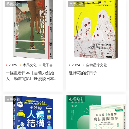
藝術設計
文學小說
2025
木馬文化
電子書
2024
自轉星球文化
電子書
一幅畫看日本【吉蔔力創始
進烤箱的好日子
人、動畫電影巨匠漫談日本傳
世國寶，帶你遊歷1200年日本
藝術史】
自然科普
心理勵志