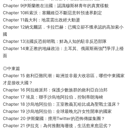
Chapter 9伊斯蘭教在法國：認識穆斯林青年的真實樣貌
Chapter 10科索沃：塞爾維亞不斷惡意幹預邊界劃定
Chapter 11義大利：地震震出政經大動盪
Chapter 12納戈爾諾．卡拉巴赫：已獨立卻不獲承認的高加索小
國
Chapter 13法國反恐前哨戰：鮮為人知的駐非反恐部隊
Chapter 14東正教的地緣政治：土耳其、俄羅斯兩強鬥爭浮上檯
面
◎中東篇
Chapter 15 敘利亞難民潮：歐洲並非最大收容區，哪些中東國家
才是接收大國？
Chapter 16 阿拉維派邦：保護少數族群的敘利亞自治邦
Chapter 17 埃及：聯手沙烏地阿拉伯，控制蒂朗海峽
Chapter 18 沙烏地阿拉伯：王室教義瓦哈比成為聖戰士溫床？
Chapter 19 沙烏地阿拉伯：全球最晚允許女性開車的國家
Chapter 20 伊斯蘭國：擅用Twitter的恐怖傳媒集團？
Chapter 21 伊拉克：為何推翻海珊後，生活愈來愈惡劣？