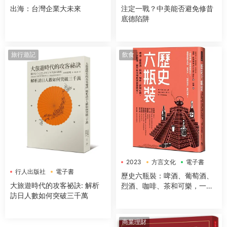
出海：台灣企業大未來
注定一戰？中美能否避免修昔
底德陷阱
旅行遊記
飲食
2023
方言文化
電子書
行人出版社
電子書
歷史六瓶裝：啤酒、葡萄酒、
大旅遊時代的攻客祕訣: 解析
烈酒、咖啡、茶和可樂，一字
訪日人數如何突破三千萬
排開，數千年文明史就在你眼
前！
商業理財