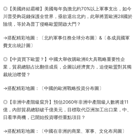
◎【美國終結霸權】美國每年負擔北約70%以上軍事支出，如今
川普受夠花錢保護全世界，亟欲退出北約，此舉將置歐洲28國於
險境，等於為普丁侵略歐盟開啟大門？
→搭配精彩地圖：〔北約軍事任務全球分布圖〕&〔各成員國軍
費支出統計圖〕
◎【中資買下歐盟？】中國大舉收購歐洲6大具戰略重要性企
業，貿易總額占比翻倍成長，企圖以經濟實力，迫使歐盟對其獨
裁統治噤聲？
→搭配精彩地圖：〔中國的歐洲戰略投資分布圖〕
◎【非洲中產階級竄升】預估2060年非洲中產階級人數將達11
億，內部貿易總額破千億美元，目標取代亞洲加工出口業，中、
日看準商機，已開始投資哪些重點項目？
→搭配精彩地圖：〔中國在非洲的商業、軍事、文化布局圖〕