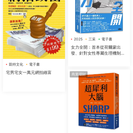
2025
三采
電子書
女力全開：首本從荷爾蒙出
發、針對女性專屬生理機制與
身體構造，量身打造的全方位
凱特文化
電子書
運動與營養指南
宅男宅女一萬元網拍緻富
商業理財