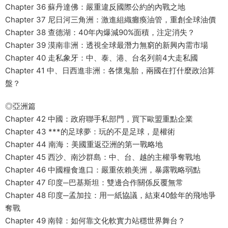
Chapter 36 蘇丹達佛：嚴重違反國際公約的內戰之地
Chapter 37 尼日河三角洲：激進組織癱瘓油管，重創全球油價
Chapter 38 查德湖：40年內爆減90%面積，注定消失？
Chapter 39 漠南非洲：透視全球最潛力無窮的新興內需市場
Chapter 40 走私象牙：中、泰、港、台名列前4大走私國
Chapter 41 中、日西進非洲：各懷鬼胎，兩國在打什麼政治算
盤？
◎亞洲篇
Chapter 42 中國：政府聯手私部門，買下歐盟重點企業
Chapter 43 ***的足球夢：玩的不是足球，是權術
Chapter 44 南海：美國重返亞洲的第一戰略地
Chapter 45 西沙、南沙群島：中、台、越的主權爭奪戰地
Chapter 46 中國糧食進口：嚴重依賴美洲，暴露戰略弱點
Chapter 47 印度─巴基斯坦：雙邊合作關係反覆無常
Chapter 48 印度─孟加拉：用一紙協議，結束40餘年的飛地爭
奪戰
Chapter 49 南韓：如何靠文化軟實力站穩世界舞台？