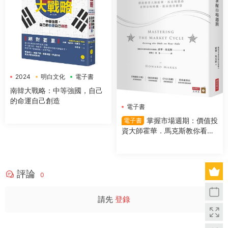
2024
明白文化
電子書
南韓大戰略：中等強國，自己
的命運自己創造
電子書
掌握市場週期：價值投
電子書
資大師霍華．馬克斯教你看對
市場時機，提高投資勝算
評論
0
請先
登錄