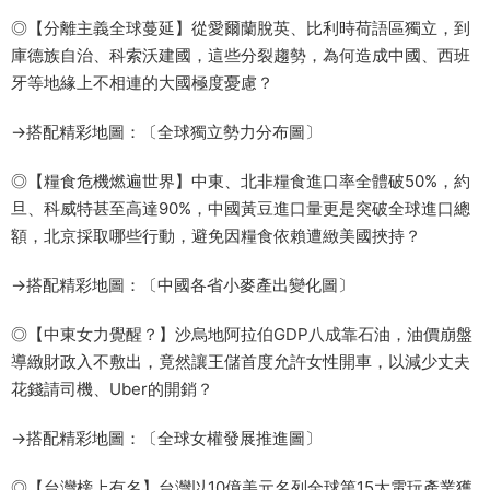
◎【分離主義全球蔓延】從愛爾蘭脫英、比利時荷語區獨立，到
庫德族自治、科索沃建國，這些分裂趨勢，為何造成中國、西班
牙等地緣上不相連的大國極度憂慮？
→搭配精彩地圖：〔全球獨立勢力分布圖〕
◎【糧食危機燃遍世界】中東、北非糧食進口率全體破50%，約
旦、科威特甚至高達90%，中國黃豆進口量更是突破全球進口總
額，北京採取哪些行動，避免因糧食依賴遭緻美國挾持？
→搭配精彩地圖：〔中國各省小麥產出變化圖〕
◎【中東女力覺醒？】沙烏地阿拉伯GDP八成靠石油，油價崩盤
導緻財政入不敷出，竟然讓王儲首度允許女性開車，以減少丈夫
花錢請司機、Uber的開銷？
→搭配精彩地圖：〔全球女權發展推進圖〕
◎【台灣榜上有名】台灣以10億美元名列全球第15大電玩產業獲