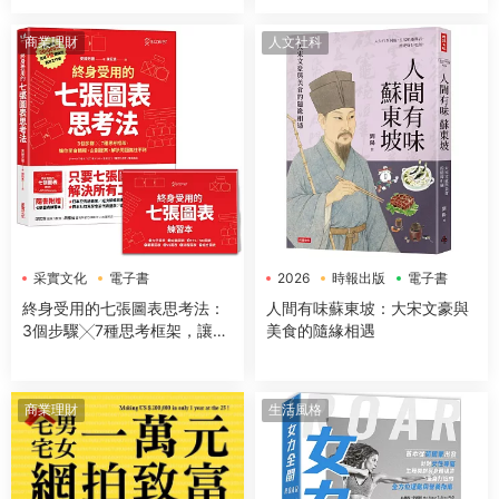
商業理財
人文社科
采實文化
電子書
2026
時報出版
電子書
終身受用的七張圖表思考法：
人間有味蘇東坡：大宋文豪與
3個步驟╳7種思考框架，讓你
美食的隨緣相遇
開會簡報、企劃提案、解決問
題無往不利【隨書送：七張圖
表練習本】
商業理財
生活風格