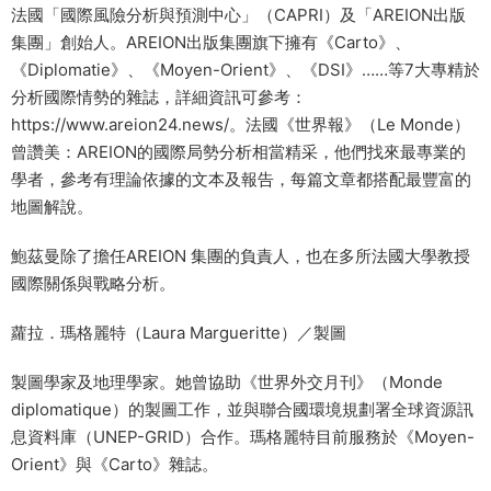
法國「國際風險分析與預測中心」（CAPRI）及「AREION出版
集團」創始人。AREION出版集團旗下擁有《Carto》、
《Diplomatie》、《Moyen-Orient》、《DSI》……等7大專精於
分析國際情勢的雜誌，詳細資訊可參考：
https://www.areion24.news/。法國《世界報》（Le Monde）
曾讚美：AREION的國際局勢分析相當精采，他們找來最專業的
學者，參考有理論依據的文本及報告，每篇文章都搭配最豐富的
地圖解說。
鮑茲曼除了擔任AREION 集團的負責人，也在多所法國大學教授
國際關係與戰略分析。
蘿拉．瑪格麗特（Laura Margueritte）／製圖
製圖學家及地理學家。她曾協助《世界外交月刊》（Monde
diplomatique）的製圖工作，並與聯合國環境規劃署全球資源訊
息資料庫（UNEP-GRID）合作。瑪格麗特目前服務於《Moyen-
Orient》與《Carto》雜誌。