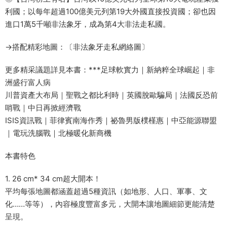
利國；以每年超過100億美元列第19大外國直接投資國；卻也因
進口1萬5千噸非法象牙，成為第4大非法走私國。
→搭配精彩地圖：〔非法象牙走私網絡圖〕
更多精采議題詳見本書：***足球軟實力｜新納粹全球崛起｜非
洲盛行富人病
川普資產大布局｜聖戰之都比利時｜英國脫歐騙局｜法國反恐前
哨戰｜中日再掀經濟戰
ISIS資訊戰｜菲律賓南海作秀｜祕魯男版樸槿惠｜中亞能源聯盟
｜電玩洗腦戰｜北極暖化新商機
本書特色
1. 26 cm* 34 cm超大開本！
平均每張地圖都涵蓋超過5種資訊（如地形、人口、軍事、文
化……等等），內容極度豐富多元，大開本讓地圖細節更能清楚
呈現。