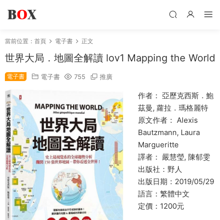
當前位置：
首頁
電子書
正文
世界大局．地圖全解讀 lov1 Mapping the World
電子書
電子書
755
推廣
作者： 亞歷克西斯．鮑
茲曼, 蘿拉．瑪格麗特
原文作者： Alexis
Bautzmann, Laura
Margueritte
譯者： 嚴慧瑩, 陳郁雯
出版社：野人
出版日期：2019/05/29
語言：繁體中文
定價：1200元