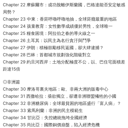
Chapter 22 摩蘇爾市：成功脫離伊斯蘭國，巴格達能否安定敏感
局勢？
Chapter 23 中東：香菸呼嚕呼嚕地抽，全球菸癮最重的地區
Chapter 24 孩童教育：女性數學成績優於男性，全球唯一
Chapter 25 糧食困境：阿拉伯之春的導火線之一
Chapter 26 土耳其：以民主為名行貪汙與鬥爭
Chapter 27 伊朗：積極鼓勵移民返國，卻大肆逮捕？
Chapter 28 巴林：首都城市規劃強化階級對立
Chapter 29 約旦河西岸：土地分配極度不公，以、巴住宅面積差
距達15倍
◎非洲篇
Chapter 30 摩洛哥裏夫地區：歐、非兩大洲的販毒中心
Chapter 31 西撒哈拉：亟欲獨立，卻遭非洲聯盟犧牲的小國
Chapter 32 非洲糖尿病：全球最貧困的地區盛行「富人病」？
Chapter 33 索馬利蘭：非洲的民主模範生
Chapter 34 甘比亞：失控總統拖垮全國經濟
Chapter 35 尚比亞：國際銅價崩盤，陷入經濟危機