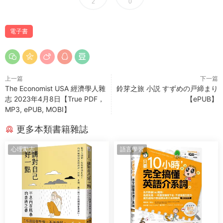
2
0
電子書
上一篇
下一篇
The Economist USA 經濟學人雜
鈴芽之旅 小説 すずめの戸締まり
志 2023年4月8日【True PDF，
【ePUB】
MP3, ePUB, MOBI】
更多本類書籍雜誌
心理勵志
語言學習