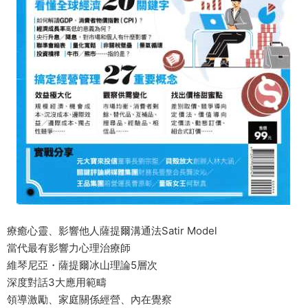
療癒心靈、影響他人薩提爾溝通法Satir Model
當代最有影響力心理治療師
維琴尼亞・薩提爾冰山理論5層次
深度對話3大應用範疇
領導激勵、家庭關係經營、內在覺察