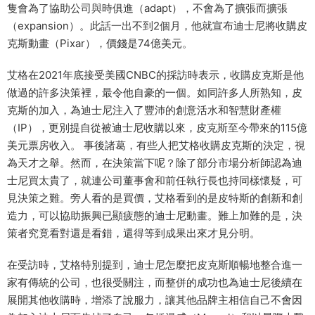
隻會為了協助公司與時俱進（adapt），不會為了擴張而擴張
（expansion）。此話一出不到2個月，他就宣布迪士尼將收購皮
克斯動畫（Pixar），價錢是74億美元。
艾格在2021年底接受美國CNBC的採訪時表示，收購皮克斯是他
做過的許多決策裡，最令他自豪的一個。如同許多人所熟知，皮
克斯的加入，為迪士尼注入了豐沛的創意活水和智慧財產權
（IP），更別提自從被迪士尼收購以來，皮克斯至今帶來的115億
美元票房收入。 事後諸葛，有些人把艾格收購皮克斯的決定，視
為天才之舉。然而，在決策當下呢？除了部分市場分析師認為迪
士尼買太貴了，就連公司董事會和前任執行長也持同樣懷疑，可
見決策之難。旁人看的是買價，艾格看到的是皮特斯的創新和創
造力，可以協助振興已顯疲態的迪士尼動畫。難上加難的是，決
策者究竟看對還是看錯，還得等到成果出來才見分明。
在受訪時，艾格特別提到，迪士尼怎麼把皮克斯順暢地整合進一
家有傳統的公司，也很受關注，而整併的成功也為迪士尼後續在
展開其他收購時，增添了說服力，讓其他品牌主相信自己不會因