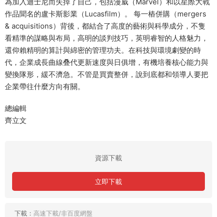
為加入迪士尼而失掉了自己，包括漫威（Marvel）和以星際大戰
作品聞名的盧卡斯影業（Lucasfilm）。 每一樁併購（mergers
& acquisitions）背後，都結合了高度的藝術與科學成分，不隻
看精準的謀略與布局，高明的談判技巧，英明睿智的人格魅力，
還仰賴精明的算計與綿密的管理功夫。在科技與環境劇變的時
代，企業成長曲線叠代更新速度與日俱增，有機培養核心能力與
變換隊形，緩不濟急。不管是買賣整併，說到底都和領導人要把
企業帶往什麼方向有關。
總編輯
齊立文
資源下載
立即下載
下載：
高速下載/非百度網盤