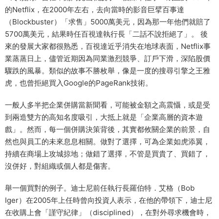
的Netflix，在2000年左右，去向當時的影音巨擘百事達
（Blockbuster）「求售」5000萬美元，因為那一年他們就賠了
5700萬美元，結果時任百視達執行長「二話不說拒絕了」。 後
來的發展大家都很熟悉，百視達近乎消失在地球表面，Netflix事
業蒸蒸日上，儘管近期因為同業激烈競爭、訂戶下滑，深陷股價
驟跌的風暴。類似的故事不勝枚舉，像是一度的搜尋引擎之王雅
虎，也曾拒絕買入Google的PageRank技術。
一般人多半把企業併購當新聞看，可能被金額之高震懾，或是受
到兩造雙方的高知名度吸引，大抵上就是「企業高層的資本遊
戲」。然而，每一個併購決策背後，其實都攸關企業的前景，自
然也與員工的未來息息相關。做對了選擇，可為企業如虎添翼，
持續在商場上攻城掠地；做錯了選擇，不管是買貴了、買錯了，
沒併好，對組織或個人都是傷害。
舉一個買對的例子。迪士尼前任執行長羅伯特．艾格（Bob
Iger）在2005年上任時曾向投資人表示，在他的帶領下，迪士尼
在收購上會「謹守紀律」（disciplined），在對外尋求機會時，