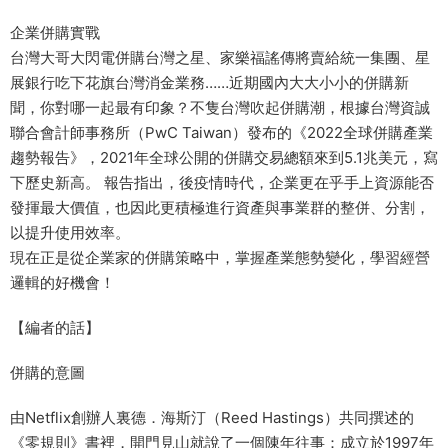
企業併購實戰
台灣大哥大閃電併購台灣之星、家樂福謠傳將賣給統一集團、星
展銀行吃下花旗台灣消金業務……近期國內大大小小的併購新
聞，你對哪一起最有印象？不隻台灣吹起併購潮，根據台灣資誠
聯合會計師事務所（PwC Taiwan）發布的《2022全球併購產業
趨勢報告》，2021年全球公開的併購交易總額來到5.1兆美元，寫
下歷史新高。 報告指出，後疫情時代，企業更在乎手上資源能否
發揮最大價值，也因此更積極進行資產與事業群的整併、分割，
以提升使用效率。
現在正是從企業家的併購策略中，掌握產業態勢變化，學習經營
邏輯的好機會！
【編者的話】
併購的意圖
由Netflix創辦人裏德．海斯汀（Reed Hastings）共同撰述的
《零規則》書裡，開門見山就說了一個陳年往事：成立於1997年