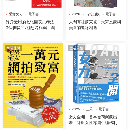
采實文化
電子書
2026
時報出版
電子書
終身受用的七張圖表思考法：
人間有味蘇東坡：大宋文豪與
3個步驟╳7種思考框架，讓你
美食的隨緣相遇
開會簡報、企劃提案、解決問
題無往不利【隨書送：七張圖
表練習本】
商業理財
生活風格
2025
三采
電子書
女力全開：首本從荷爾蒙出
發、針對女性專屬生理機制與
身體構造，量身打造的全方位