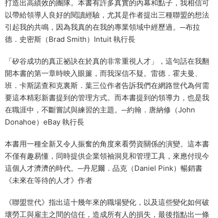
打造出高績效的團隊。本書有許多真實的內幕和點子，我相信可
以帶給領導人良好的閱讀經驗，尤其是作者提出三種聯盟的想法
引起我的共鳴，因為我真的在我的專業領域中經歷過。─布拉
德．史密斯（Brad Smith）Intuit 執行長
「矽谷成功的真正祕訣在於真的非常重視人才」，這句話在我翻
開本書的第一章時映入眼簾，而我深信不疑。雷德．霍夫曼、
班．卡斯諾查和克裏斯．葉三位作者告訴我們在網路世代為何需
要這本精彩新書提到的管理方式。而本書提到的領導力，也是我
在職涯中，不斷嘗試與練習的主題。─約翰．唐納修（John
Donahoe）eBay 執行長
本書用一種全新又令人振奮的角度來看勞資關係的演變。這本書
不僅有趣易懂，同時提供企業領袖洞見和管理工具，來應付現今
這個人才濟濟的時代。─丹尼爾．品克（Daniel Pink）暢銷書
《未來在等待的人才》作者
《聯盟世代》指出這十幾年來的職場變化，以及這些變化如何破
壞勞工與雇主之間的信任，造成所有人的損失，最後指點出一條