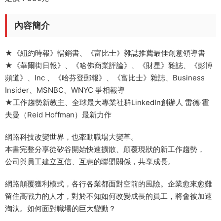
內容簡介
★《紐約時報》暢銷書、《富比士》雜誌推薦最佳創意領導書
★《華爾街日報》、《哈佛商業評論》、《財星》雜誌、《彭博
頻道》、Inc 、《哈芬登郵報》、《富比士》雜誌、Business
Insider、MSNBC、WNYC 爭相報導
★工作趨勢新教主、全球最大專業社群LinkedIn創辦人 雷德‧霍
夫曼（Reid Hoffman）最新力作
網路科技改變世界，也牽動職場大變革。
本書完整分享從矽谷開始快速擴散、顛覆現狀的新工作趨勢，
公司與員工建立互信、互惠的聯盟關係，共享成長。
網路顛覆獲利模式，各行各業都面對空前的風險。企業愈來愈難
留住高戰力的人才，對於不知如何改變成長的員工，將會被加速
淘汰。如何面對職場的巨大變動？