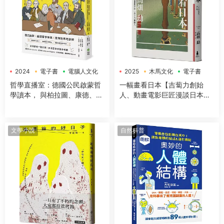
2024
電子書
電腦人文化
2025
木馬文化
電子書
哲學直播室：德國公民啟蒙哲
一幅畫看日本【吉蔔力創始
學讀本， 與柏拉圖、康德、亞
人、動畫電影巨匠漫談日本傳
裏斯多德等大師對談，解構18
世國寶，帶你遊歷1200年日本
大經典哲學思想
藝術史】
文學小說
自然科普