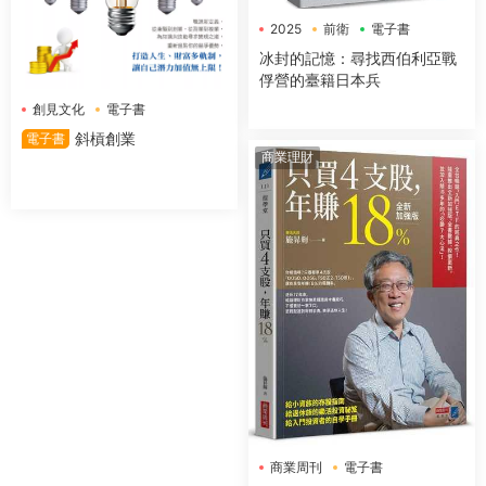
2025
前衛
電子書
冰封的記憶：尋找西伯利亞戰
俘營的臺籍日本兵
創見文化
電子書
斜槓創業
電子書
商業理財
商業周刊
電子書