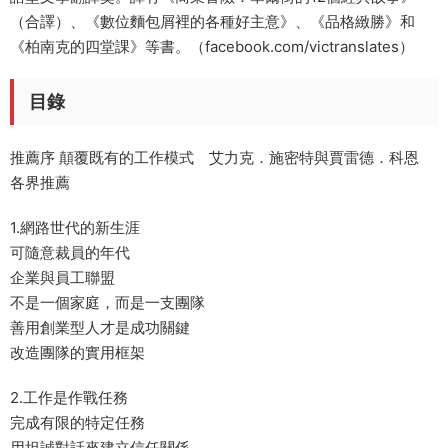
（合譯）、《數位麵包屑裡的各種好主意》、《品格緻勝》和
《柏南克的四堂課》等書。（facebook.com/victranslates）
目錄
推薦序 顛覆既有的工作模式 艾力克．施密特與賈雷德．科恩
各界推薦
1.網路世代的新生涯
可隨意裁員的年代
企業與員工聯盟
不是一個家庭，而是一支團隊
善用創業型人才是成功關鍵
改造團隊的實用框架
2.工作是作戰任務
完成有限的特定任務
用坦誠對話來建立信任關係