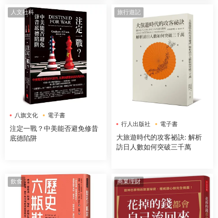
人文社科
旅行遊記
八旗文化
電子書
行人出版社
電子書
注定一戰？中美能否避免修昔
大旅遊時代的攻客祕訣: 解析
底德陷阱
訪日人數如何突破三千萬
飲食
商業理財