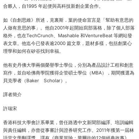
合夥人，自1995 年起便與高科技新創企業合作。
如《自創思維》所述，克裏斯．葉的使命宣言是「幫助有意思的
人做有意思的事」。他自2001年起開始寫部落格，除了個人部落
格外，也在TechCrunch、Mashable 和VentureBeat 等網站發
表文章。他迄今已發表逾2000 篇文章，題材多樣，包括創業心
理學和如何在矽谷找到幸福。
他有史丹佛大學兩個榮譽學士學位，分別為產品設計工程和創意
寫作，並自哈佛商學院獲得企管碩士學位（MBA），期間獲選為
貝克學者（Baker Scholar）。
譯者簡介
許瑞宋
香港科技大學會計系畢業，曾任路透中文新聞部編譯、培訓編輯
與責任編輯，亦曾從事審計與證券研究工作。2011年獲第一屆林
語堂文學翻譯獎。譯有《商業冒險：華爾街的12個經典故事》