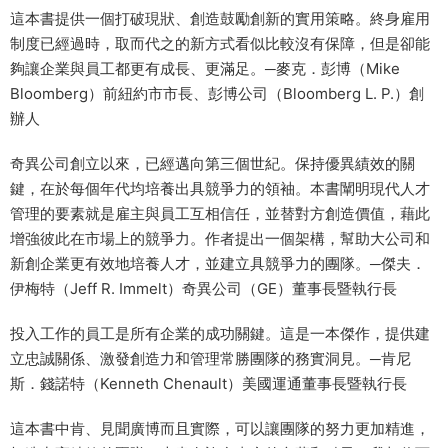
這本書提供一個打破現狀、創造鼓勵創新的實用策略。終身雇用
制度已經過時，取而代之的新方式看似比較沒有保障，但是卻能
夠讓企業與員工都更有成長、更滿足。─麥克．彭博（Mike
Bloomberg）前紐約市市長、彭博公司（Bloomberg L. P.）創
辦人
奇異公司創立以來，已經邁向第三個世紀。保持優異績效的關
鍵，在於每個年代均培養出具競爭力的領袖。本書闡明現代人才
管理的要素就是雇主與員工互相信任，並替對方創造價值，藉此
增強彼此在市場上的競爭力。作者提出一個架構，幫助大公司和
新創企業更有效地培養人才，並建立具競爭力的團隊。─傑夫．
伊梅特（Jeff R. Immelt）奇異公司（GE）董事長暨執行長
投入工作的員工是所有企業的成功關鍵。這是一本傑作，提供建
立忠誠關係、激發創造力和管理常勝團隊的務實洞見。─肯尼
斯．錢諾特（Kenneth Chenault）美國運通董事長暨執行長
這本書中肯、見聞廣博而且實際，可以讓團隊的努力更加精進，