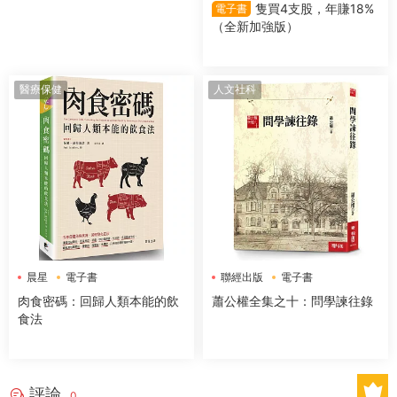
隻買4支股，年賺18%
電子書
（全新加強版）
醫療保健
人文社科
晨星
電子書
聯經出版
電子書
肉食密碼：回歸人類本能的飲
蕭公權全集之十：問學諫往錄
食法
評論
0