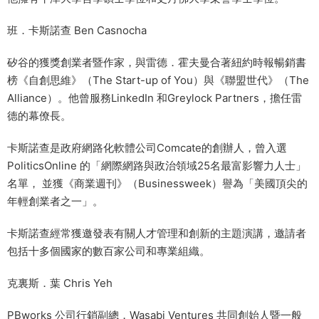
班．卡斯諾查 Ben Casnocha
矽谷的獲獎創業者暨作家，與雷德．霍夫曼合著紐約時報暢銷書
榜《自創思維》（The Start-up of You）與《聯盟世代》（The
Alliance）。他曾服務LinkedIn 和Greylock Partners，擔任雷
德的幕僚長。
卡斯諾查是政府網路化軟體公司Comcate的創辦人，曾入選
PoliticsOnline 的「網際網路與政治領域25名最富影響力人士」
名單， 並獲《商業週刊》（Businessweek）譽為「美國頂尖的
年輕創業者之一」。
卡斯諾查經常獲邀發表有關人才管理和創新的主題演講，邀請者
包括十多個國家的數百家公司和專業組織。
克裏斯．葉 Chris Yeh
PBworks 公司行銷副總，Wasabi Ventures 共同創始人暨一般