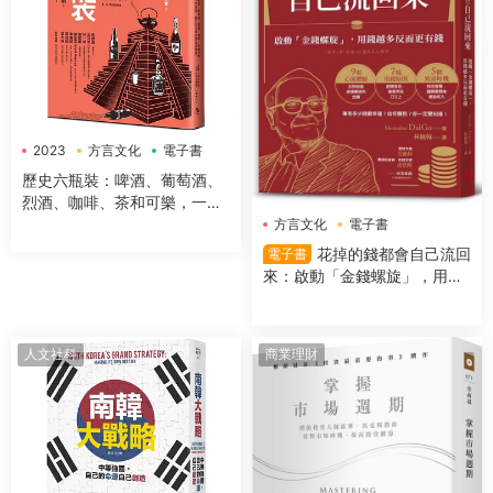
2023
方言文化
電子書
歷史六瓶裝：啤酒、葡萄酒、
烈酒、咖啡、茶和可樂，一字
排開，數千年文明史就在你眼
方言文化
電子書
前！
花掉的錢都會自己流回
電子書
來：啟動「金錢螺旋」，用錢
越多反而更有錢
人文社科
商業理財