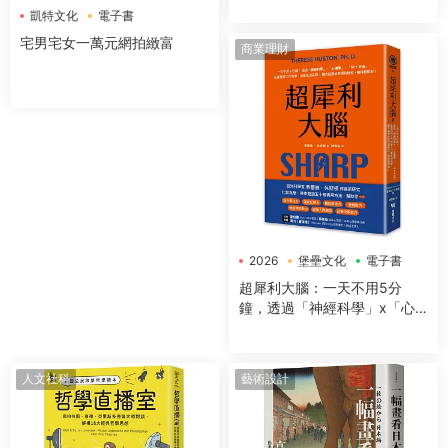
凱特文化
電子書
運動與營養指南
宅男宅女一萬元網拍緻富
商業理財
2026
堡壘文化
電子書
超犀利大腦：一天不用5分
鐘，透過「神經科學」x「心
理學」x「50+方法」，全面提
升工作效率、改善生活品質，
讓大腦潛能發揮到極緻，變得
人文社科
藝術設計
超犀利！