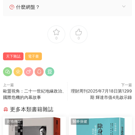
什麼網盤？
0
0
天下雜誌
電子書
上一篇
下一篇
歐盟視角：二十一世紀地緣政治、
理財周刊2025年7月18日第1299
國際危機的內幕故事
期 輝達市值4兆啟示錄
更多本類書籍雜誌
史地傳記
醫療保健