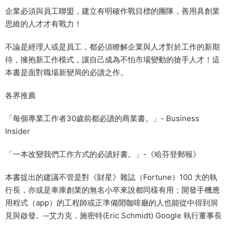
企業必須與員工聯盟，建立有明確作戰目標的團隊，善用具創業
思維的人才才有戰力！
不論是經理人或是員工，都必須瞭解企業與人才對於工作的新期
待，擁抱新工作模式，讓自己成為不怕市場變動的搶手人才！這
本書是面對職場新變局的必讀之作。
各界推薦
「每個專業工作者30歲前都必讀的商業書。」- Business
Insider
「一本改變我們工作方式的必讀好書。」-《哈芬登郵報》
本書提出的建議不管是對《財星》雜誌（Fortune）100 大的執
行長，亦或是車庫創業的無名小卒來說都同樣有用；開發手機應
用程式（app）的工程師或正準備開咖啡廳的人也能從中得到洞
見與啟發。─艾力克．施密特(Eric Schmidt) Google 執行董事長