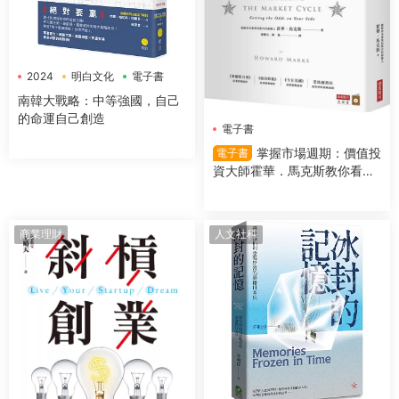
2024
明白文化
電子書
南韓大戰略：中等強國，自己
的命運自己創造
電子書
掌握市場週期：價值投
電子書
資大師霍華．馬克斯教你看對
市場時機，提高投資勝算
商業理財
人文社科