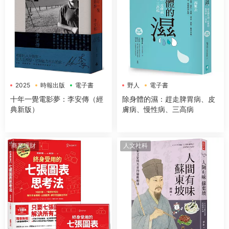
2025
時報出版
電子書
野人
電子書
十年一覺電影夢：李安傳（經
除身體的濕：趕走脾胃病、皮
典新版）
膚病、慢性病、三高病
商業理財
人文社科