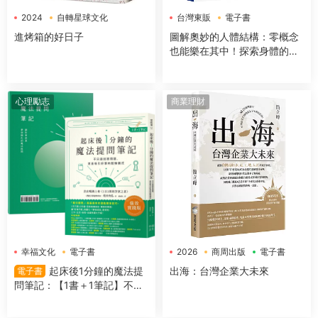
2024
自轉星球文化
台灣東販
電子書
電子書
進烤箱的好日子
圖解奧妙的人體結構：零概念
也能樂在其中！探索身體的組
成＆運作機制
心理勵志
商業理財
幸福文化
電子書
2026
商周出版
電子書
起床後1分鐘的魔法提
出海：台灣企業大未來
電子書
問筆記：【1書＋1筆記】不隻
是回答問題，更是吸引好事的
超強儀式