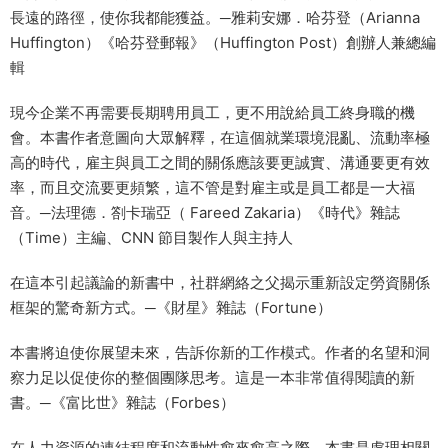
長遠的路徑，使你我都能獲益。─雅莉安娜．哈芬登（Arianna
Huffington）《哈芬登郵報》（Huffington Post）創辦人兼總編
輯
現今企業不再需要長期聘用員工，更不用說給員工終身職的機
會。本書作者意圖向大眾解釋，在這個就業環境混亂、流動率極
高的時代，雇主與員工之間的關係應該要更誠實、溝通要更有效
率，而且交流要更頻繁，這不管是對雇主或是員工都是一大福
音。─法理德．劄卡瑞亞（ Fareed Zakaria）《時代》雜誌
（Time）主編、CNN 節目製作人與主持人
在這本引起議論的新書中，社群網絡之父揭示重新設定勞資關係
框架的驚奇新方式。─《財星》雜誌（Fortune）
本書將迫使你展望未來，告訴你新的工作模式。作者的名望和洞
察力足以促使你的整個團隊思考。這是一本非常值得閱讀的新
書。─《富比世》雜誌（Forbes）
在人力資源的連結程度和流動性愈來愈高之際，本書是處理相關