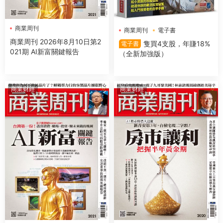
商業周刊
商業周刊
電子書
商業周刊 2026年8月10日第2
隻買4支股，年賺18%
電子書
021期 AI新富關鍵報告
（全新加強版）
商業财經
商業财經