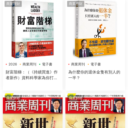
商業理財
商業理財
2026
商業周刊
電子書
商業周刊
電子書
財富階梯：（《持續買進》作
為什麼你的退休金隻有別人的
者新作）資料科學家為你打
一半？
造，適用人生各階段的緻富策
略
商業财經
商業财經