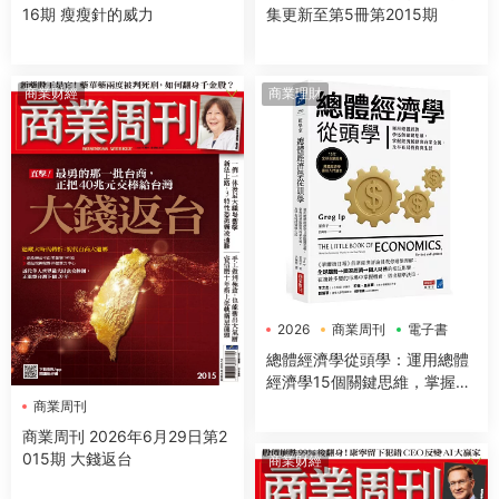
16期 瘦瘦針的威力
集更新至第5冊第2015期
商業财經
商業理財
2026
商業周刊
電子書
總體經濟學從頭學：運用總體
經濟學15個關鍵思維，掌握經
濟脈動與商業全貌，及早布局
商業周刊
投資與生活
商業周刊 2026年6月29日第2
015期 大錢返台
商業财經