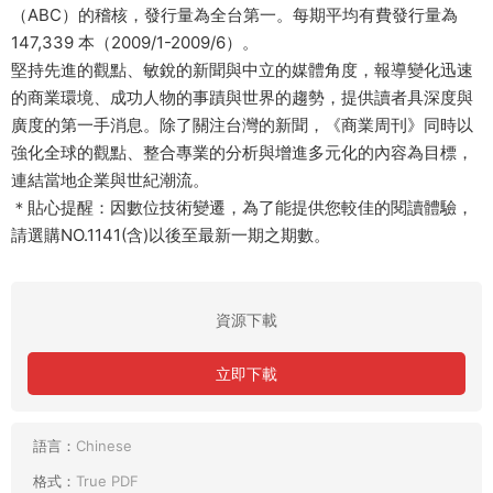
（ABC）的稽核，發行量為全台第一。每期平均有費發行量為
147,339 本（2009/1-2009/6）。
堅持先進的觀點、敏銳的新聞與中立的媒體角度，報導變化迅速
的商業環境、成功人物的事蹟與世界的趨勢，提供讀者具深度與
廣度的第一手消息。除了關注台灣的新聞，《商業周刊》同時以
強化全球的觀點、整合專業的分析與增進多元化的內容為目標，
連結當地企業與世紀潮流。
＊貼心提醒：因數位技術變遷，為了能提供您較佳的閱讀體驗，
請選購NO.1141(含)以後至最新一期之期數。
資源下載
立即下載
語言：
Chinese
格式：
True PDF