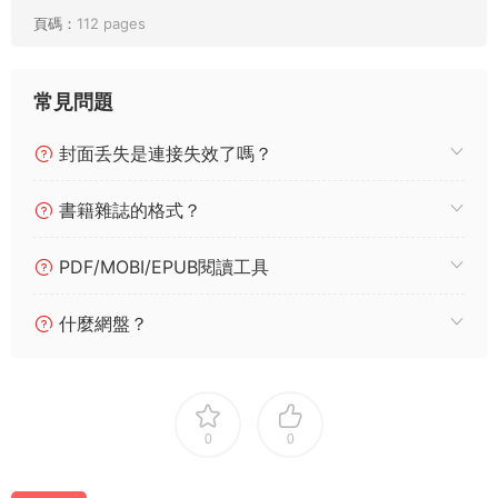
頁碼：
112 pages
常見問題
封面丢失是連接失效了嗎？
書籍雜誌的格式？
PDF/MOBI/EPUB閱讀工具
什麼網盤？
0
0