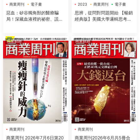
商業周刊
電子書
2023
商業周刊
電子書
惡血：矽谷獨角獸的醫療騙
思辨，從問對問題開始 【暢銷
局！深藏血液裡的祕密、謊言
經典版】美國大學邏輯思考聖
與金錢
經
商業财經
商業财經
商業周刊
商業周刊
商業周刊 2026年7月6日第20
商業周刊2026年6月共5冊合