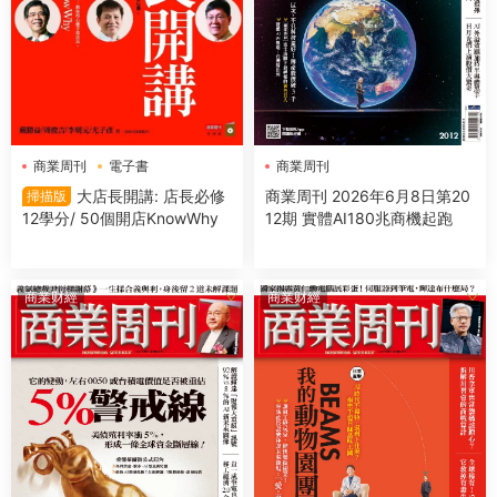
商業周刊
電子書
商業周刊
大店長開講: 店長必修
商業周刊 2026年6月8日第20
掃描版
12學分/ 50個開店KnowWhy
12期 實體AI180兆商機起跑
商業财經
商業财經