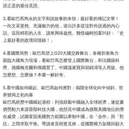
涯正是的最佳見證。
3.看歐巴馬雋永的文字和說故事的本領：最好看的傳記文學！
一向文采斐然、充滿魅力的他，道出許多從沒對外說過的內心
話。這段精彩的人生，讀來興味盎然。難怪編輯拍案叫好：「史
上最好看的政壇回憶錄！」
4.看國際局勢：歐巴馬登上G20大國交鋒舞台，各種折衝角力
親臨大國角力現場，看歐巴馬怎麼登上國際舞台，和法國薩科
齊、德國梅克爾和俄國普丁、中國溫家寶與胡錦濤等人周旋。他
怎麼想、怎麼做？本書一解好奇。
5.看中國如何崛起、歐巴馬如何應對：揭開全球化向中傾斜、世
界變局之初內幕
歐巴馬經歷中國崛起過程：列強鼓勵中國融入全球經濟，遂從廉
價勞動力來源晉階科技大國，他預見中國成為挑戰美國地位的潛
在威脅，試圖鞏固美國勢力範圍以牽制中國，在「合作」與「對
抗」之間求取平衡。帶讀者見樹更見林，從國際權力架構回顧大