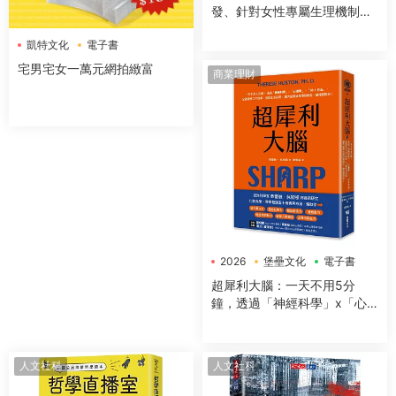
發、針對女性專屬生理機制與
身體構造，量身打造的全方位
凱特文化
電子書
運動與營養指南
宅男宅女一萬元網拍緻富
商業理財
2026
堡壘文化
電子書
超犀利大腦：一天不用5分
鐘，透過「神經科學」x「心
理學」x「50+方法」，全面提
升工作效率、改善生活品質，
讓大腦潛能發揮到極緻，變得
人文社科
人文社科
超犀利！