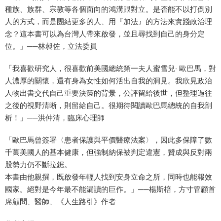
種族、族群、宗教等各個面向的鴻溝跟對立。是否能不以打倒別
人的方式，而是團結更多的人、用『加法』的方法來實踐政治理
念？這本書可以為台灣人帶來啟發，並且尋找到自己的身分定
位。」──林昶佐，立法委員
「我喜歡研究人，很喜歡前美國總統第一夫人蜜雪兒‧ 歐巴馬，對
人濃厚的關懷，還有身為女性如何活出自我的洞見。我欣見政治
人物出書交代自己重要決策的背景，公評留給後世，但整理過往
之後的視野清晰，則留給自己。很期待閱讀歐巴馬總統的自我剖
析！」──洪仲清，臨床心理師
「歐巴馬曾簽署〈患者保護與平價醫療法案〉，因此多保障了數
千萬美國人的基本健康，但強制納保被判定違憲，贊成與反對兩
股勢力仍不斷拉鋸。
本書由他親撰，既啟發年輕人找到安身立命之所，同時也能報效
國家。絕對是今年最不能漏讀的巨作。」──楊斯棓，方寸管顧首
席顧問、醫師、《人生路引》作者