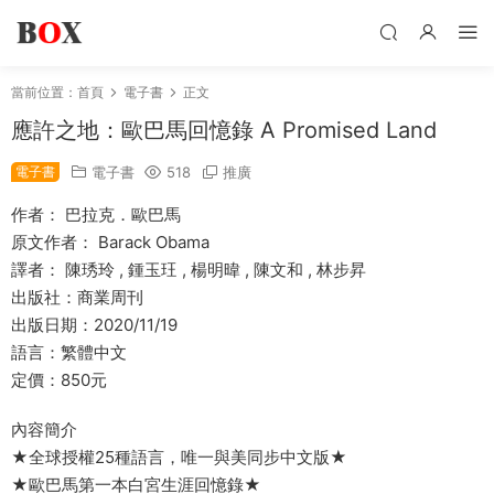
當前位置：
首頁
電子書
正文
應許之地：歐巴馬回憶錄 A Promised Land
電子書
電子書
518
推廣
作者： 巴拉克．歐巴馬
原文作者： Barack Obama
譯者： 陳琇玲 , 鍾玉玨 , 楊明暐 , 陳文和 , 林步昇
出版社：商業周刊
出版日期：2020/11/19
語言：繁體中文
定價：850元
內容簡介
★全球授權25種語言，唯一與美同步中文版★
★歐巴馬第一本白宮生涯回憶錄★