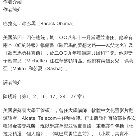
作者介紹
作者簡介
巴拉克．歐巴馬（Barack Obama）
美國第四十四任總統，於二○○八年十一月當選並連任。他著有
兩本《紐約時報》暢銷書《歐巴馬的夢想之路——以父之名》及
《歐巴馬勇往直前》，於二○○九年獲頒諾貝爾和平獎。他與妻
子蜜雪兒（Michelle）住在華盛頓特區。他們有兩個女兒，瑪莉
亞（Malia）和莎夏（Sasha）。
譯者簡介
陳琇玲（第1、2、16、17、24、27 章）
美國密蘇裏大學工管碩士，曾任大學講師、軟體中文化暨影片翻
譯譯者、Alcatel Telecom主任稽核師。已出版譯作百餘部並多次
獲得金書獎殊榮，現以翻譯為樂並習畫自娛。重要譯作包括《杜
拉克精選：個人篇》、《歐巴馬勇往直前》、《小眾，其實不