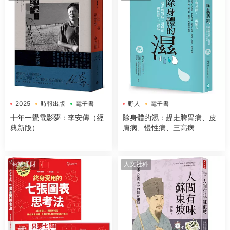
2025
時報出版
電子書
野人
電子書
十年一覺電影夢：李安傳（經
除身體的濕：趕走脾胃病、皮
典新版）
膚病、慢性病、三高病
商業理財
人文社科