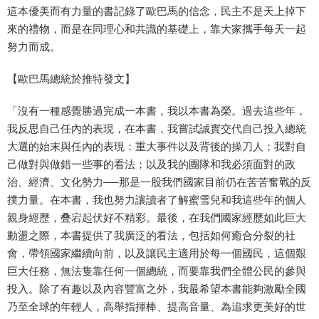
這本優美而有力量的書記錄了歐巴馬的信念，民主不是天上掉下
來的禮物，而是在同理心和共識的基礎上，靠大家攜手每天一起
努力而成。
【歐巴馬總統於推特發文】
「沒有一種感覺勝過完成一本書，我以本書為榮。過去這些年，
我反思自己任內的表現，在本書，我嘗試誠實交代自己投入總統
大選的始末與任內的表現：重大事件以及背後的操刀人；我對自
己做對與做錯一些事的看法；以及我的團隊和我必須面對的政
治、經濟、文化勢力──那是一股我們國家目前仍在苦苦奮戰的反
撲力量。在本書，我也努力讓讀者了解蜜雪兒和我這些年的個人
親身經歷，叠宕起伏好不精彩。最後，在我們國家經歷如此巨大
動盪之際，本書提供了我廣泛的看法，包括如何癒合分裂的社
會，帶領國家繼續向前，以及讓民主適用於每一個國民，這個艱
巨大任務，無法隻靠任何一個總統，而要靠我們全體公民的參與
投入。除了有趣以及內容豐富之外，我最希望本書能夠激勵全國
乃至全球的年輕人，高舉指揮棒、提高音量、為追求更美好的世