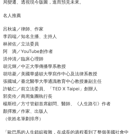
局變遷、透視現今版圖，進而預見未來。
名人推薦
呂秋遠／律師、作家
李四端／知名主播、主持人
林昶佐／立法委員
阿 滴／YouTube創作者
洪仲清／臨床心理師
胡元輝／中正大學傳播學系教授
胡培菱／美國華盛頓大學寫作中心及法律系教授
張國城／臺北醫學大學通識教育中心教授兼副主任
許毓仁／前立法委員、「TED X Taipei」創辦人
郭奕伶／商周集團執行長
楊斯棓／方寸管顧首席顧問、醫師、《人生路引》作者
顏擇雅／作家、出版人
（依姓名筆劃排序）
「歐巴馬的人生錯綜複雜，在成長的過程看到了整個美國社會中