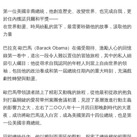
第一位美國非裔總統，他創造歷史、改變世界、也完成自我，更
於任內獲諾貝爾和平獎——
在世界動盪、時局紛亂的當下，最需要聆聽他的故事，汲取他的
力量
巴拉克‧歐巴馬（Barack Obama）在備受期待、激勵人心的回憶
錄第一卷中，道出一段令人難以置信的冒險旅程，其中的私人細
節引人矚目：他從尋求自我認同的年輕人到當上自由世界的領
袖，包括他的政治養成和第一屆總統任期內的重大時刻，充滿戲
劇性轉變與動盪。
歐巴馬帶領讀者踏上了精彩又動魄的旅程，從他最初從政的抱負
到打贏關鍵的愛荷華州黨團會議初選，見證了基層激進行動主義
的影響力之大，左右了二○○八年十一月四日那晚劃時代的大選
夜，成功將歐巴馬送入白宮，成為美國第四十四位總統，也是第
一位美國非裔總統。
回顧總統任內，他以獨到而周延的觀點，探索了總統權的範圍與