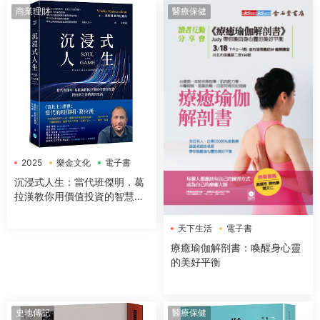
麼這樣用的介系詞寶典
商業理財
醫療保健
2025
樂金文化
電子書
沉浸式人生：當代班傑明．葛
拉漢教你用價值投資的智慧，
找回富足與踏實的生活
天下生活
電子書
療癒瑜伽解剖書：喚醒身心靈
的美好平衡
史地傳記
醫療保健