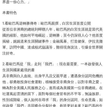
界盡一份心力。」
本書特色
1.看歐巴馬逆轉勝傳奇：歐巴馬親撰，白宮生涯首度公開
從首位非洲裔的總統到蟬聯八年，歐巴馬的白宮生涯就是當代美
國的縮影。他如何平地崛起，逆轉勝，至今仍深得人心？他首度
揭秘，娓娓道來生涯關鍵事件：金融風暴、打造健保、伊拉克撤
軍、訪問中國、達成核武協議等，難得現身說法，引爆全世界關
注好奇。
2.看歐巴馬從「我」走到「我們」：現在最需要、一本啟發個人
生涯與國家處境的書
具非裔與白人血統、出身平凡且父親早逝，遭遇身分認同危機的
他，卻勇敢投身社會運動，積極接受非裔身分，以對非裔之愛，
轉為對全美國人民服務之心，進而成為美國第一位非裔總統。在
社運風起雲湧的當下，面對每個社會皆有的不平等，無論族群、
性別或階級，個人如何在尋求「我」的身分認同、生命意義，如
何啟發「我們」共同癒合分裂社會、創造更好未來？歐巴馬的生