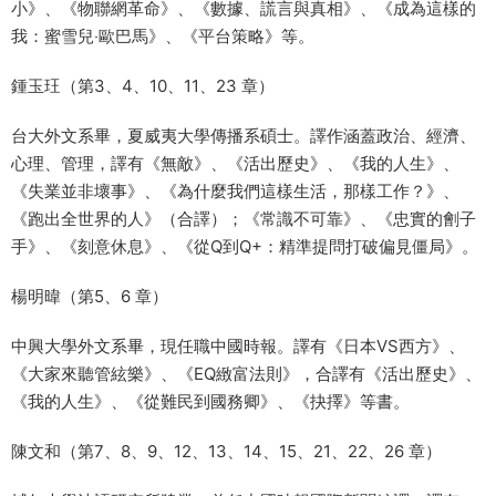
小》、《物聯網革命》、《數據、謊言與真相》、《成為這樣的
我：蜜雪兒‧歐巴馬》、《平台策略》等。
鍾玉玨（第3、4、10、11、23 章）
台大外文系畢，夏威夷大學傳播系碩士。譯作涵蓋政治、經濟、
心理、管理，譯有《無敵》、《活出歷史》、《我的人生》、
《失業並非壞事》、《為什麼我們這樣生活，那樣工作？》、
《跑出全世界的人》（合譯）；《常識不可靠》、《忠實的劊子
手》、《刻意休息》、《從Q到Q+：精準提問打破偏見僵局》。
楊明暐（第5、6 章）
中興大學外文系畢，現任職中國時報。譯有《日本VS西方》、
《大家來聽管絃樂》、《EQ緻富法則》，合譯有《活出歷史》、
《我的人生》、《從難民到國務卿》、《抉擇》等書。
陳文和（第7、8、9、12、13、14、15、21、22、26 章）