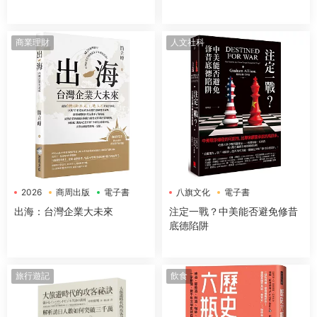
成＆運作機制
是回答問題，更是吸引好事的
超強儀式
商業理財
人文社科
2026
商周出版
電子書
八旗文化
電子書
出海：台灣企業大未來
注定一戰？中美能否避免修昔
底德陷阱
旅行遊記
飲食