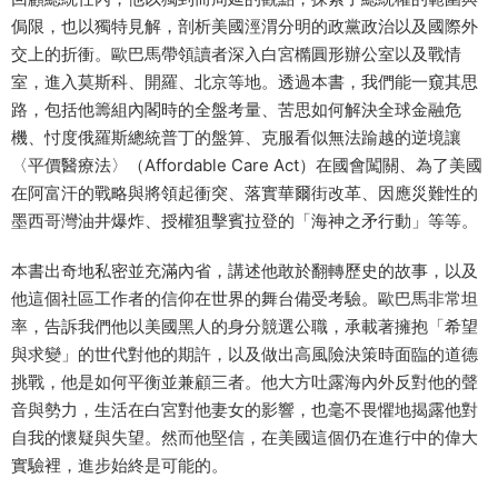
侷限，也以獨特見解，剖析美國涇渭分明的政黨政治以及國際外
交上的折衝。歐巴馬帶領讀者深入白宮橢圓形辦公室以及戰情
室，進入莫斯科、開羅、北京等地。透過本書，我們能一窺其思
路，包括他籌組內閣時的全盤考量、苦思如何解決全球金融危
機、忖度俄羅斯總統普丁的盤算、克服看似無法踰越的逆境讓
〈平價醫療法〉（Affordable Care Act）在國會闖關、為了美國
在阿富汗的戰略與將領起衝突、落實華爾街改革、因應災難性的
墨西哥灣油井爆炸、授權狙擊賓拉登的「海神之矛行動」等等。
本書出奇地私密並充滿內省，講述他敢於翻轉歷史的故事，以及
他這個社區工作者的信仰在世界的舞台備受考驗。歐巴馬非常坦
率，告訴我們他以美國黑人的身分競選公職，承載著擁抱「希望
與求變」的世代對他的期許，以及做出高風險決策時面臨的道德
挑戰，他是如何平衡並兼顧三者。他大方吐露海內外反對他的聲
音與勢力，生活在白宮對他妻女的影響，也毫不畏懼地揭露他對
自我的懷疑與失望。然而他堅信，在美國這個仍在進行中的偉大
實驗裡，進步始終是可能的。