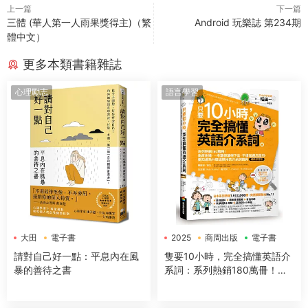
上一篇
下一篇
三體 (華人第一人雨果獎得主)（繁
Android 玩樂誌 第234期
體中文）
更多本類書籍雜誌
心理勵志
語言學習
大田
電子書
2025
商周出版
電子書
請對自己好一點：平息內在風
隻要10小時，完全搞懂英語介
暴的善待之書
系詞：系列熱銷180萬冊！免
背免猜，一本讓你讀得下去，
不僅知道怎麼用，更知道為什