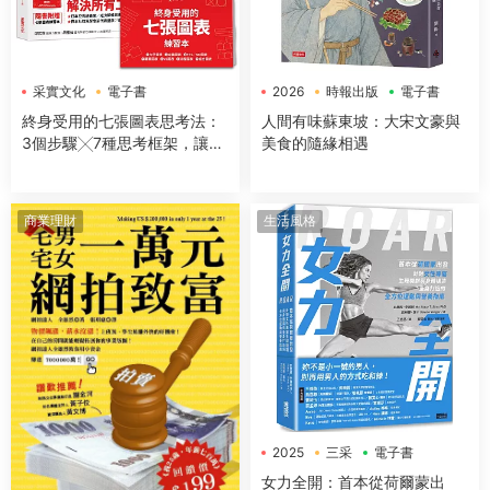
采實文化
電子書
2026
時報出版
電子書
終身受用的七張圖表思考法：
人間有味蘇東坡：大宋文豪與
3個步驟╳7種思考框架，讓你
美食的隨緣相遇
開會簡報、企劃提案、解決問
題無往不利【隨書送：七張圖
表練習本】
商業理財
生活風格
2025
三采
電子書
女力全開：首本從荷爾蒙出