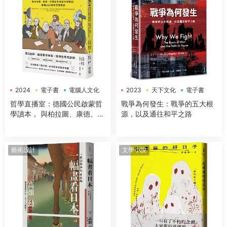
2024
電子書
電腦人文化
2023
天下文化
電子書
哲學直播室：德國公民啟蒙哲
戰爭為何發生：戰爭的五大根
學讀本， 與柏拉圖、康德、亞
源，以及通往和平之路
裏斯多德等大師對談，解構18
大經典哲學思想
藝術設計
文學小說