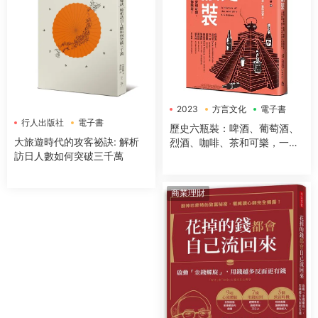
2023
方言文化
電子書
行人出版社
電子書
歷史六瓶裝：啤酒、葡萄酒、
大旅遊時代的攻客祕訣: 解析
烈酒、咖啡、茶和可樂，一字
訪日人數如何突破三千萬
排開，數千年文明史就在你眼
前！
商業理財