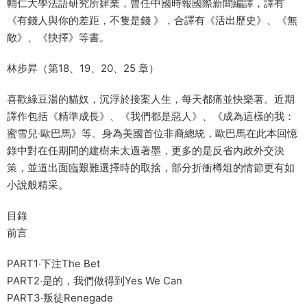
輔仁大學法語研究所肄業，曾任中國時報國際新聞編譯，譯有
《有錢人與你的差距，不隻是錢 》，合譯有《活出歷史》、《無
敵》、《抉擇》等書。
林步昇（第18、19、20、25 章）
喜歡綠豆湯的貓奴，沉浮於接案人生，每天都痛並快樂著。近期
譯作包括《精準成長》、《我們都是惡人》、《成為這樣的我：
蜜雪兒‧歐巴馬》等。身為美國首位非裔總統，歐巴馬在此本回憶
錄中對在任期間的建樹未太過著墨，更多的是反省內政外交決
策，並道出面臨艱難選擇時的取捨，部分折衝樽俎的情節更有如
小說般精采。
目錄
前言
PART1‧下注The Bet
PART2‧是的，我們做得到Yes We Can
PART3‧叛徒Renegade