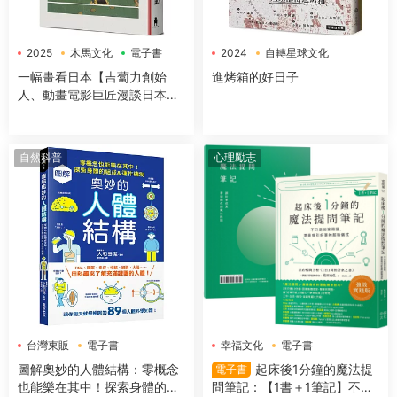
2025
木馬文化
電子書
2024
自轉星球文化
電子書
一幅畫看日本【吉蔔力創始
進烤箱的好日子
人、動畫電影巨匠漫談日本傳
世國寶，帶你遊歷1200年日本
藝術史】
自然科普
心理勵志
台灣東販
電子書
幸福文化
電子書
圖解奧妙的人體結構：零概念
起床後1分鐘的魔法提
電子書
也能樂在其中！探索身體的組
問筆記：【1書＋1筆記】不隻