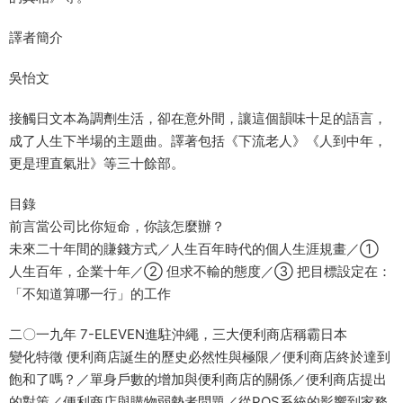
譯者簡介
吳怡文
接觸日文本為調劑生活，卻在意外間，讓這個韻味十足的語言，
成了人生下半場的主題曲。譯著包括《下流老人》《人到中年，
更是理直氣壯》等三十餘部。
目錄
前言當公司比你短命，你該怎麼辦？
未來二十年間的賺錢方式／人生百年時代的個人生涯規畫／①
人生百年，企業十年／② 但求不輸的態度／③ 把目標設定在：
「不知道算哪一行」的工作
二〇一九年 7-ELEVEN進駐沖繩，三大便利商店稱霸日本
變化特徵 便利商店誕生的歷史必然性與極限／便利商店終於達到
飽和了嗎？／單身戶數的增加與便利商店的關係／便利商店提出
的對策／便利商店與購物弱勢者問題／從POS系統的影響到家務