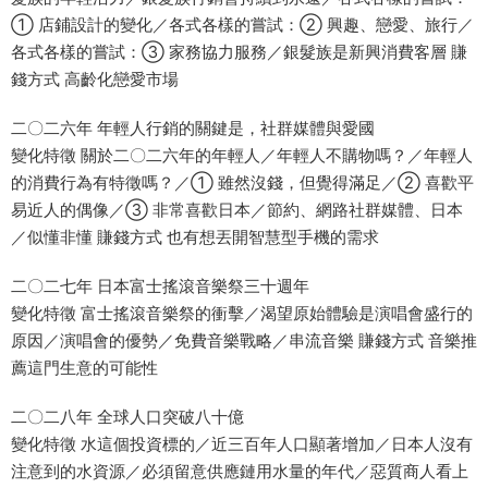
① 店鋪設計的變化／各式各樣的嘗試：② 興趣、戀愛、旅行／
各式各樣的嘗試：③ 家務協力服務／銀髮族是新興消費客層 賺
錢方式 高齡化戀愛市場
二〇二六年 年輕人行銷的關鍵是，社群媒體與愛國
變化特徵 關於二〇二六年的年輕人／年輕人不購物嗎？／年輕人
的消費行為有特徵嗎？／① 雖然沒錢，但覺得滿足／② 喜歡平
易近人的偶像／③ 非常喜歡日本／節約、網路社群媒體、日本
／似懂非懂 賺錢方式 也有想丟開智慧型手機的需求
二〇二七年 日本富士搖滾音樂祭三十週年
變化特徵 富士搖滾音樂祭的衝擊／渴望原始體驗是演唱會盛行的
原因／演唱會的優勢／免費音樂戰略／串流音樂 賺錢方式 音樂推
薦這門生意的可能性
二〇二八年 全球人口突破八十億
變化特徵 水這個投資標的／近三百年人口顯著增加／日本人沒有
注意到的水資源／必須留意供應鏈用水量的年代／惡質商人看上