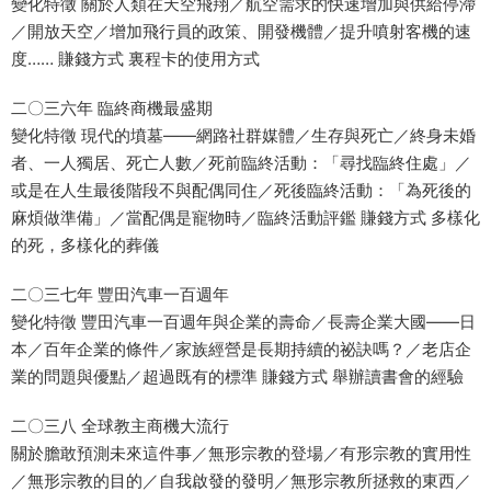
變化特徵 關於人類在天空飛翔／航空需求的快速增加與供給停滯
／開放天空／增加飛行員的政策、開發機體／提升噴射客機的速
度…… 賺錢方式 裏程卡的使用方式
二〇三六年 臨終商機最盛期
變化特徵 現代的墳墓――網路社群媒體／生存與死亡／終身未婚
者、一人獨居、死亡人數／死前臨終活動：「尋找臨終住處」／
或是在人生最後階段不與配偶同住／死後臨終活動：「為死後的
麻煩做準備」／當配偶是寵物時／臨終活動評鑑 賺錢方式 多樣化
的死，多樣化的葬儀
二〇三七年 豐田汽車一百週年
變化特徵 豐田汽車一百週年與企業的壽命／長壽企業大國――日
本／百年企業的條件／家族經營是長期持續的祕訣嗎？／老店企
業的問題與優點／超過既有的標準 賺錢方式 舉辦讀書會的經驗
二〇三八 全球教主商機大流行
關於膽敢預測未來這件事／無形宗教的登場／有形宗教的實用性
／無形宗教的目的／自我啟發的發明／無形宗教所拯救的東西／