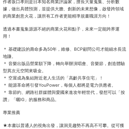
作者坂口孝則是日本知名商業評論家，擅長大量蒐集、分析數
據，做出具體預測，並提供大膽、創新的未來想像，啟發跨領域
的商業創意火花，讓所有工作者更能精準規畫職涯方向！
透過本書蒐集源源不絕的商業火花和點子，未來一定能跨界運
用！
＊ 基礎建設的壽命多為50年，維修、BCP顧問公司才能細水長流
地賺。
＊ 音樂出版品營業額下降，轉向舉辦演唱會、音樂節，創造體驗
型異次元空間來吸金。
＊ 空屋成為集結附近老人生活的「高齡共享住宅」！
＊ 能源革命將引發YouPower，每個人都將是電力供應者。
＊ 靠節約、網路社群媒體與愛國來進攻年輕世代，發想可以「按
讚」「曬IG」的服務和商品。
專業推薦
★本書以普通人的視角出發，讓洞見趨勢不再高不可攀。從可獲