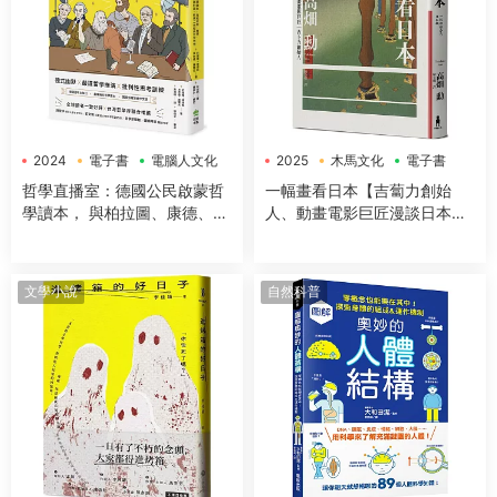
2024
電子書
電腦人文化
2025
木馬文化
電子書
哲學直播室：德國公民啟蒙哲
一幅畫看日本【吉蔔力創始
學讀本， 與柏拉圖、康德、亞
人、動畫電影巨匠漫談日本傳
裏斯多德等大師對談，解構18
世國寶，帶你遊歷1200年日本
大經典哲學思想
藝術史】
文學小說
自然科普