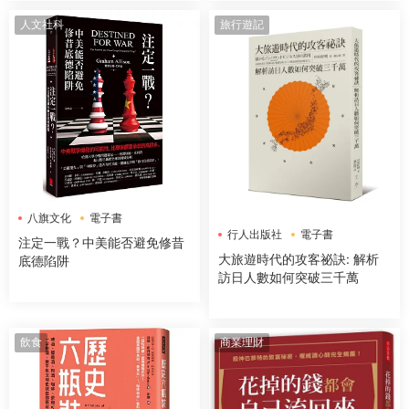
人文社科
旅行遊記
八旗文化
電子書
行人出版社
電子書
注定一戰？中美能否避免修昔
大旅遊時代的攻客祕訣: 解析
底德陷阱
訪日人數如何突破三千萬
飲食
商業理財