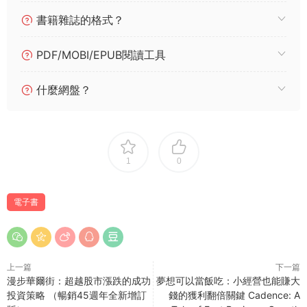
書籍雜誌的格式？
PDF/MOBI/EPUB閱讀工具
什麼網盤？
1
0
電子書
上一篇
下一篇
漫步華爾街：超越股市漲跌的成功
夢想可以當飯吃：小經營也能賺大
投資策略 （暢銷45週年全新增訂
錢的獲利翻倍關鍵 Cadence: A