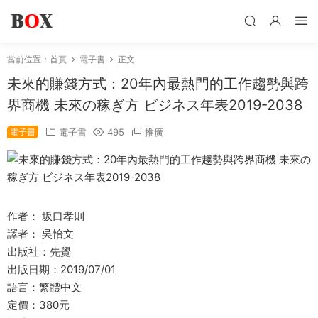
當前位置：
首頁
電子書
正文
未來的賺錢方式：20年內最熱門的工作趨勢與跨
界商機 未來の稼ぎ方 ビジネス年表2019-2038
電子書
電子書
495
推廣
作者： 坂口孝則
譯者： 吳怡文
出版社：先覺
出版日期：2019/07/01
語言：繁體中文
定價：380元