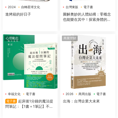
2024
自轉星球文化
台灣東販
電子書
電子書
進烤箱的好日子
圖解奧妙的人體結構：零概念
也能樂在其中！探索身體的組
成＆運作機制
心理勵志
商業理財
幸福文化
電子書
2026
商周出版
電子書
起床後1分鐘的魔法提
出海：台灣企業大未來
電子書
問筆記：【1書＋1筆記】不隻
是回答問題，更是吸引好事的
超強儀式