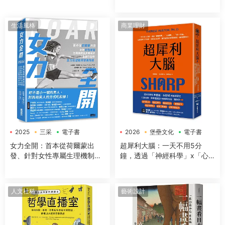
生活風格
商業理財
2025
三采
電子書
2026
堡壘文化
電子書
女力全開：首本從荷爾蒙出
超犀利大腦：一天不用5分
發、針對女性專屬生理機制與
鐘，透過「神經科學」x「心
身體構造，量身打造的全方位
理學」x「50+方法」，全面提
運動與營養指南
升工作效率、改善生活品質，
讓大腦潛能發揮到極緻，變得
人文社科
藝術設計
超犀利！