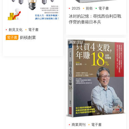
2025
前衛
電子書
冰封的記憶：尋找西伯利亞戰
俘營的臺籍日本兵
創見文化
電子書
斜槓創業
電子書
商業理財
商業周刊
電子書