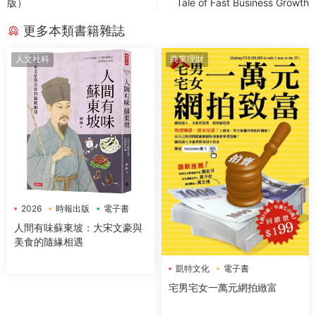
版）
Tale of Fast Business Growth
更多本類書籍雜誌
人文社科
商業理財
2026
時報出版
電子書
人間有味蘇東坡：大宋文豪與
美食的隨緣相遇
凱特文化
電子書
宅男宅女一萬元網拍緻富