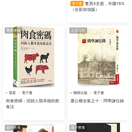
隻買4支股，年賺18%
電子書
（全新加強版）
醫療保健
人文社科
晨星
電子書
聯經出版
電子書
肉食密碼：回歸人類本能的飲
蕭公權全集之十：問學諫往錄
食法
親子教養
親子教養