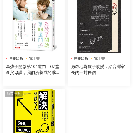
時報出版
電子書
時報出版
電子書
為孩子開啟第101道門：67堂
勇敢地為孩子改變：給台灣家
新父母課，我們所養成的乖，
長的一封長信
也許正是讓他們無法高飛的束
縛
商業理財