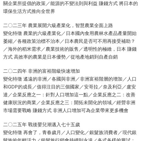
關企業所提倡的政策／能源的不變法則與利益 賺錢方式 將日本的
環保生活方式推向全世界
二〇二三年 農業展開六級產業化，智慧農業全面上路
變化特徵 農業的六級產業化／日本國內食用農林水產品產量開始
萎縮／各種政策治標不治本／日本農民是否可不用再接受補助？
／海外的稻米需求／農業技術的販售／透明性的極緻，日本 賺錢
方式 高效率的農業是日本優勢／從地產地銷到自產自銷
二〇二四年 非洲的富裕階級快速增加
變化特徵 遙遠的非洲／各國與非洲／非洲富裕階層的增加／人口
和GDP的成長／值得注目的三個國家／安哥拉／奈及利亞／盧安
達／企業反應之一：針對人口增加這一點／企業反應之二：改善
健康狀況的商業／企業反應之三：開拓未開化的領域／經營非洲
市場需要戰略 賺錢方式 非洲人口增加可為企業帶來更多機會
二〇二五年 戰後嬰兒潮邁入七十五歲
變化特徵 再會了，青春歲月／人口變化／銀髮族消費者／現代銀
髮族的年輕活力／銀髮族行銷會持續到永遠／各式各樣的嘗試：