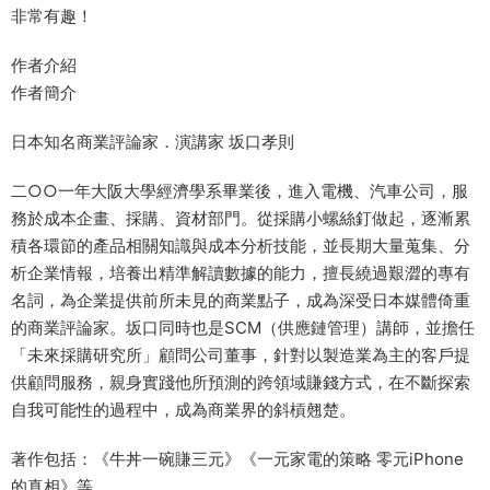
非常有趣！
作者介紹
作者簡介
日本知名商業評論家．演講家 坂口孝則
二○○一年大阪大學經濟學系畢業後，進入電機、汽車公司，服
務於成本企畫、採購、資材部門。從採購小螺絲釘做起，逐漸累
積各環節的產品相關知識與成本分析技能，並長期大量蒐集、分
析企業情報，培養出精準解讀數據的能力，擅長繞過艱澀的專有
名詞，為企業提供前所未見的商業點子，成為深受日本媒體倚重
的商業評論家。坂口同時也是SCM（供應鏈管理）講師，並擔任
「未來採購研究所」顧問公司董事，針對以製造業為主的客戶提
供顧問服務，親身實踐他所預測的跨領域賺錢方式，在不斷探索
自我可能性的過程中，成為商業界的斜槓翹楚。
著作包括：《牛丼一碗賺三元》《一元家電的策略 零元iPhone
的真相》等。