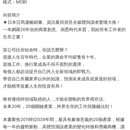
格式：MOBI
內容簡介
★日本亞馬遜暢銷書、資訊量與洞見令媒體與讀者驚嘆大推！
一本網羅20年份的商業創意、洞悉時代本質，寫給所有工作者的
生存之書！
當公司比你短命時，你該怎麼辦？
迎接人生百年時代，企業的壽命平均卻隻有十年。
當換工作、換行業成為不得不面對的選擇，
每個人都必須提升自己跨入全新領域的即戰力。
學習自己所屬業界以外的知識，預測未來成長或衰退的領域，
才能精準規畫人生與投資布局！
唯有懂得跨領域取經的人，才能在變動的世界裡存活。
未來20年，20個關鍵產業，跨界生存的工作與賺錢法則！
本書聚焦2019到2039年間，最具有象徵意義的20個產業，根據
每一年的趨勢脈動，具體預測該產業的變化特徵和潛藏商機，讓