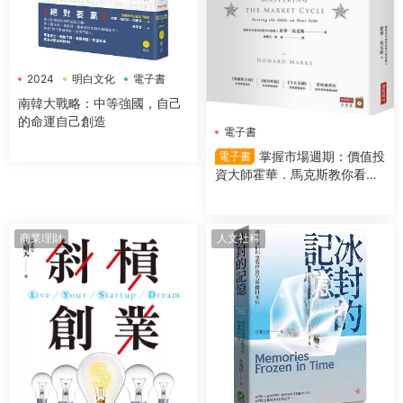
2024
明白文化
電子書
南韓大戰略：中等強國，自己
的命運自己創造
電子書
掌握市場週期：價值投
電子書
資大師霍華．馬克斯教你看對
市場時機，提高投資勝算
商業理財
人文社科