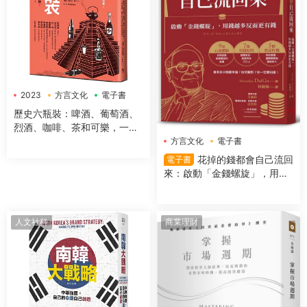
2023
方言文化
電子書
歷史六瓶裝：啤酒、葡萄酒、
烈酒、咖啡、茶和可樂，一字
排開，數千年文明史就在你眼
方言文化
電子書
前！
花掉的錢都會自己流回
電子書
來：啟動「金錢螺旋」，用錢
越多反而更有錢
人文社科
商業理財