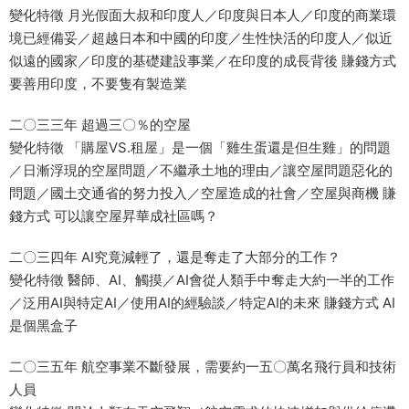
變化特徵 月光假面大叔和印度人／印度與日本人／印度的商業環
境已經備妥／超越日本和中國的印度／生性快活的印度人／似近
似遠的國家／印度的基礎建設事業／在印度的成長背後 賺錢方式
要善用印度，不要隻有製造業
二〇三三年 超過三〇％的空屋
變化特徵 「購屋VS.租屋」是一個「雞生蛋還是但生雞」的問題
／日漸浮現的空屋問題／不繼承土地的理由／讓空屋問題惡化的
問題／國土交通省的努力投入／空屋造成的社會／空屋與商機 賺
錢方式 可以讓空屋昇華成社區嗎？
二〇三四年 AI究竟減輕了，還是奪走了大部分的工作？
變化特徵 醫師、AI、觸摸／AI會從人類手中奪走大約一半的工作
／泛用AI與特定AI／使用AI的經驗談／特定AI的未來 賺錢方式 AI
是個黑盒子
二〇三五年 航空事業不斷發展，需要約一五〇萬名飛行員和技術
人員