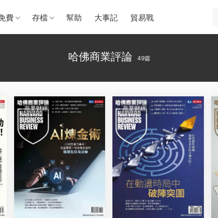
免費
存檔
幫助
大事記
貿易戰
哈佛商業評論
49篇
商業财經
商業财經