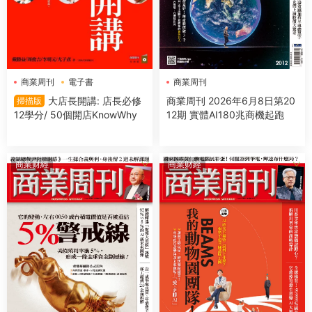
商業周刊
電子書
商業周刊
大店長開講: 店長必修
商業周刊 2026年6月8日第20
掃描版
12學分/ 50個開店KnowWhy
12期 實體AI180兆商機起跑
商業财經
商業财經