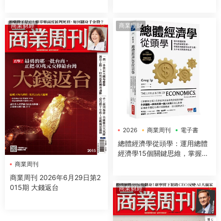
商業财經
商業理財
2026
商業周刊
電子書
總體經濟學從頭學：運用總體
經濟學15個關鍵思維，掌握經
濟脈動與商業全貌，及早布局
商業周刊
投資與生活
商業周刊 2026年6月29日第2
015期 大錢返台
商業财經