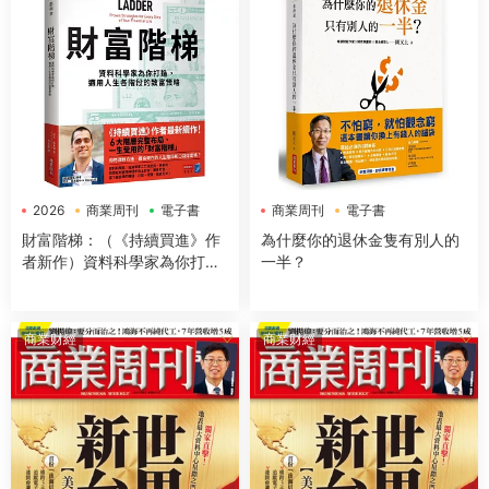
2026
商業周刊
電子書
商業周刊
電子書
財富階梯：（《持續買進》作
為什麼你的退休金隻有別人的
者新作）資料科學家為你打
一半？
造，適用人生各階段的緻富策
略
商業财經
商業财經