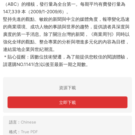
（ABC）的稽核，發行量為全台第一。每期平均有費發行量為
147,339 本（2009/1-2009/6）。
堅持先進的觀點、敏銳的新聞與中立的媒體角度，報導變化迅速
的商業環境、成功人物的事蹟與世界的趨勢，提供讀者具深度與
廣度的第一手消息。除了關注台灣的新聞，《商業周刊》同時以
強化全球的觀點、整合專業的分析與增進多元化的內容為目標，
連結當地企業與世紀潮流。
＊貼心提醒：因數位技術變遷，為了能提供您較佳的閱讀體驗，
請選購NO.1141(含)以後至最新一期之期數。
資源下載
立即下載
語言：
Chinese
格式：
True PDF