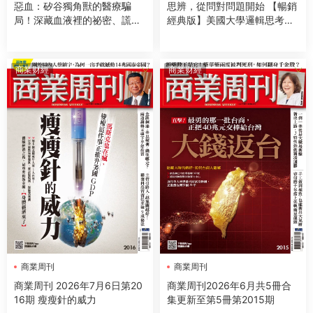
惡血：矽谷獨角獸的醫療騙
思辨，從問對問題開始 【暢銷
局！深藏血液裡的祕密、謊言
經典版】美國大學邏輯思考聖
與金錢
經
商業财經
商業财經
商業周刊
商業周刊
商業周刊 2026年7月6日第20
商業周刊2026年6月共5冊合
16期 瘦瘦針的威力
集更新至第5冊第2015期