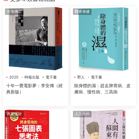
史地傳記
醫療保健
2025
時報出版
電子書
野人
電子書
十年一覺電影夢：李安傳（經
除身體的濕：趕走脾胃病、皮
典新版）
膚病、慢性病、三高病
商業理財
人文社科