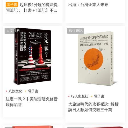
起床後1分鐘的魔法提
出海：台灣企業大未來
電子書
問筆記：【1書＋1筆記】不隻
是回答問題，更是吸引好事的
超強儀式
人文社科
旅行遊記
八旗文化
電子書
行人出版社
電子書
注定一戰？中美能否避免修昔
大旅遊時代的攻客祕訣: 解析
底德陷阱
訪日人數如何突破三千萬