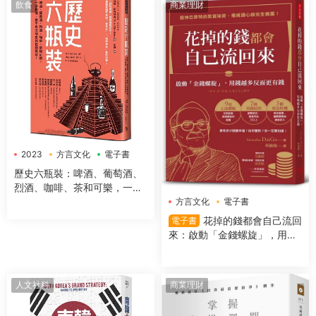
飲食
商業理財
2023
方言文化
電子書
歷史六瓶裝：啤酒、葡萄酒、
烈酒、咖啡、茶和可樂，一字
排開，數千年文明史就在你眼
方言文化
電子書
前！
花掉的錢都會自己流回
電子書
來：啟動「金錢螺旋」，用錢
越多反而更有錢
人文社科
商業理財