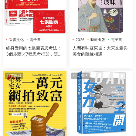
采實文化
電子書
2026
時報出版
電子書
終身受用的七張圖表思考法：
人間有味蘇東坡：大宋文豪與
3個步驟╳7種思考框架，讓你
美食的隨緣相遇
開會簡報、企劃提案、解決問
題無往不利【隨書送：七張圖
表練習本】
商業理財
生活風格