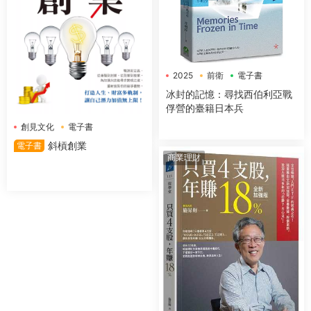
2025
前衛
電子書
冰封的記憶：尋找西伯利亞戰
俘營的臺籍日本兵
創見文化
電子書
斜槓創業
電子書
商業理財