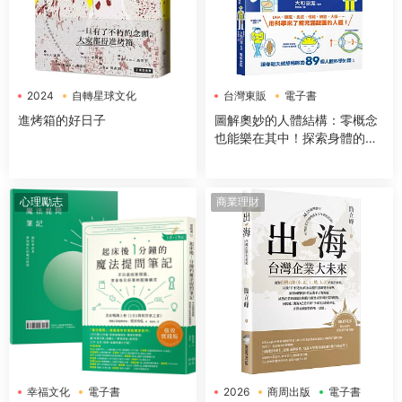
2024
自轉星球文化
台灣東販
電子書
電子書
進烤箱的好日子
圖解奧妙的人體結構：零概念
也能樂在其中！探索身體的組
成＆運作機制
心理勵志
商業理財
幸福文化
電子書
2026
商周出版
電子書