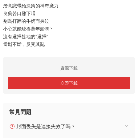
潛意識帶給決策的神奇魔力
良藥苦口難下咽
别爲打翻的牛奶而哭泣
小心就能駛得萬年船嗎丶
沒有選擇餘地的“選擇”
當斷不斷，反受其亂
資源下載
立即下載
常見問題
封面丢失是連接失效了嗎？