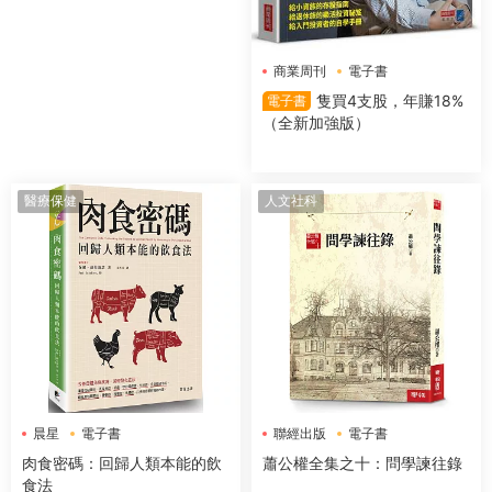
商業周刊
電子書
隻買4支股，年賺18%
電子書
（全新加強版）
醫療保健
人文社科
晨星
電子書
聯經出版
電子書
肉食密碼：回歸人類本能的飲
蕭公權全集之十：問學諫往錄
食法