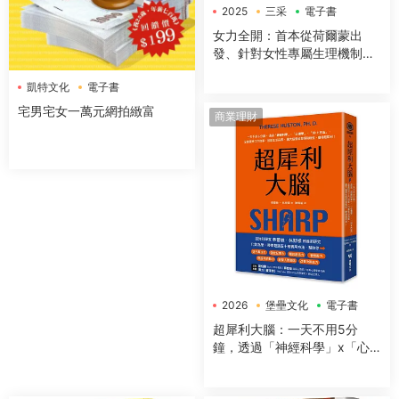
2025
三采
電子書
女力全開：首本從荷爾蒙出
發、針對女性專屬生理機制與
身體構造，量身打造的全方位
凱特文化
電子書
運動與營養指南
宅男宅女一萬元網拍緻富
商業理財
2026
堡壘文化
電子書
超犀利大腦：一天不用5分
鐘，透過「神經科學」x「心
理學」x「50+方法」，全面提
升工作效率、改善生活品質，