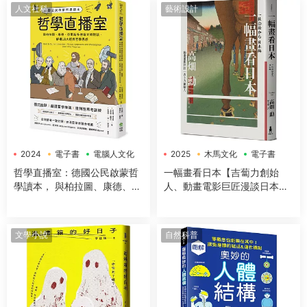
讓大腦潛能發揮到極緻，變得
人文社科
藝術設計
超犀利！
2024
電子書
電腦人文化
2025
木馬文化
電子書
哲學直播室：德國公民啟蒙哲
一幅畫看日本【吉蔔力創始
學讀本， 與柏拉圖、康德、亞
人、動畫電影巨匠漫談日本傳
裏斯多德等大師對談，解構18
世國寶，帶你遊歷1200年日本
大經典哲學思想
藝術史】
文學小說
自然科普