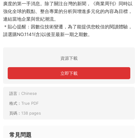
廣度的第一手消息。除了關注台灣的新聞，《商業周刊》同時以
強化全球的觀點、整合專業的分析與增進多元化的內容為目標，
連結當地企業與世紀潮流。
＊貼心提醒：因數位技術變遷，為了能提供您較佳的閱讀體驗，
請選購NO.1141(含)以後至最新一期之期數。
資源下載
立即下載
語言：
Chinese
格式：
True PDF
頁碼：
138 pages
常見問題