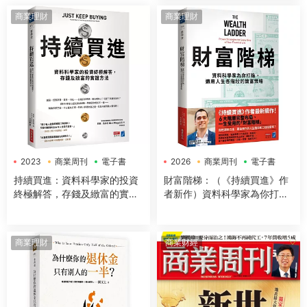
商業理財
商業理財
2023
商業周刊
電子書
2026
商業周刊
電子書
持續買進：資料科學家的投資
財富階梯：（《持續買進》作
終極解答，存錢及緻富的實證
者新作）資料科學家為你打
方法
造，適用人生各階段的緻富策
略
商業理財
商業财經