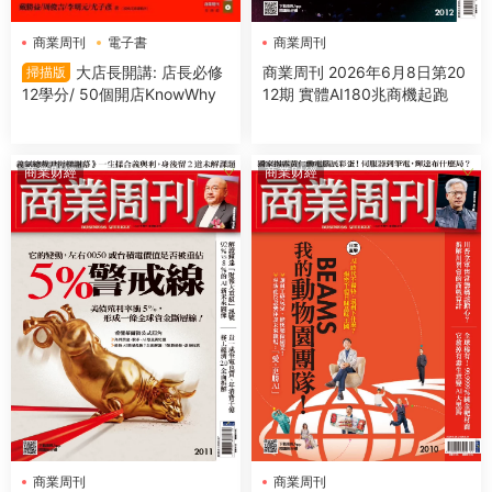
商業周刊
電子書
商業周刊
大店長開講: 店長必修
商業周刊 2026年6月8日第20
掃描版
12學分/ 50個開店KnowWhy
12期 實體AI180兆商機起跑
商業财經
商業财經
商業周刊
商業周刊