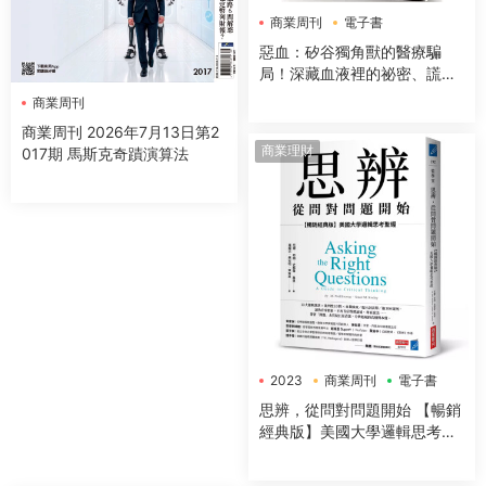
商業周刊
電子書
惡血：矽谷獨角獸的醫療騙
局！深藏血液裡的祕密、謊言
與金錢
商業周刊
商業周刊 2026年7月13日第2
商業理財
017期 馬斯克奇蹟演算法
2023
商業周刊
電子書
思辨，從問對問題開始 【暢銷
經典版】美國大學邏輯思考聖
經