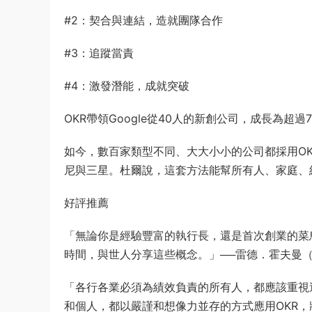
#2：契合與連結，造就團隊合作
#3：追蹤當責
#4：激發潛能，成就突破
OKR帶領Google從40人的新創公司，成長為超
如今，數百家類型不同、大大小小的公司都採用OKR。從Go
尼與三星。杜爾說，這套方法能幫所有人、家庭、
好評推薦
「無論你是經驗豐富的執行長，還是首次創業的菜
時間，與世人分享這些概念。」──雷德．霍夫曼（Reid
「各行各業必須為績效負責的所有人，都應該重視
和個人，都以嚴謹和想像力並存的方式應用OKR，