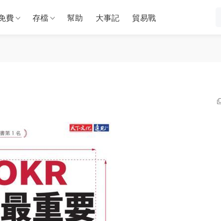
免費
存檔
幫助
大事記
貿易戰