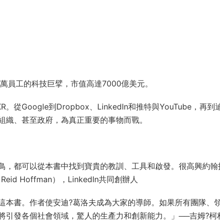
過7萬員工的科技巨擘，市值高達7000億美元。
ogle到Dropbox、LinkedIn和推特與YouTube，再到
組織、甚至政府，為真正重要的事物而戰。
鳥，都可以從本書中找到寶貴的教訓、工具和啟發。很高興約翰
 Hoffman），LinkedIn共同創辦人
這本書。作者使安迪?葛洛夫成為大家的導師。如果所有團隊、
將引發各個社會領域，驚人的生產力和創新能力。」──吉姆?柯