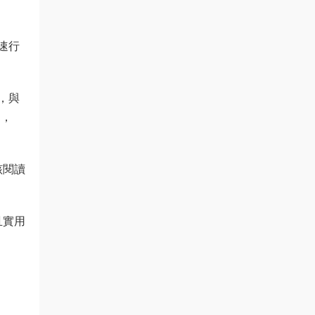
速行
，與
），
該閱讀
且實用