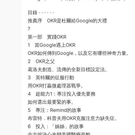
目錄 · · · · · ·
推薦序 OKR是杜爾給Google的大禮
?
第一部 實踐OKR
1 當Google遇上OKR
OKR如何傳到Google，以及它有哪些神奇力量。
2 OKR之父
葛洛夫創造、流傳的全新目標設定法。
3 英特爾的征服行動
用OKR打贏微處理器戰爭。
4 超能力1：專注投入優先要務
如何選出最要緊的事。
5 專注：Remind的故事
布雷特．科普夫用OKR克服注意力缺失症。
6 投入：「姊姊」的故事
金吉妮決心改變美國醫療面貌。