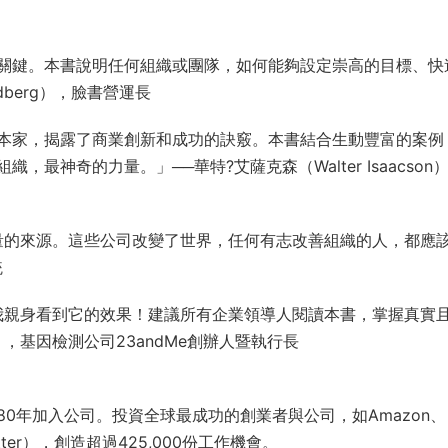
關鍵。本書說明任何組織或團隊，如何能夠設定崇高的目標、快
dberg），臉書營運長
本家，揭露了商業創新和成功的訣竅。本書結合生動豐富的案例
最神奇的力量。」──華特?艾薩克森（Walter Isaacson
量的來源。這些公司改變了世界，任何有志改善組織的人，都應
統
為我親身看到它的效果！建議所有企業領導人閱讀本書，掌握真實
ki），基因檢測公司23andMe創辦人暨執行長
長，1980年加入公司。投資全球最成功的創業者與公司，如Amazon、
witter），創造超過425,000份工作機會。