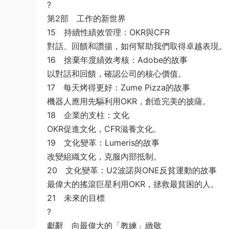
?
第2部 工作的新世界
15 持續性績效管理：OKR與CFR
對話、回饋和讚揚，如何幫助我們取得卓越表現。
16 捨棄年度績效考核：Adobe的故事
以對話和回饋，確認公司的核心價值。
17 每天烤得更好：Zume Pizza的故事
機器人應用先驅利用OKR，創造完美的披薩。
18 企業的支柱：文化
OKR促進文化，CFR滋養文化。
19 文化變革：Lumeris的故事
改變組織文化，克服內部抵制。
20 文化變革：U2波諾與ONE反貧運動的故事
最偉大的搖滾巨星利用OKR，拯救最貧困的人。
21 未來的目標
?
獻辭 向最偉大的「教練」緻敬