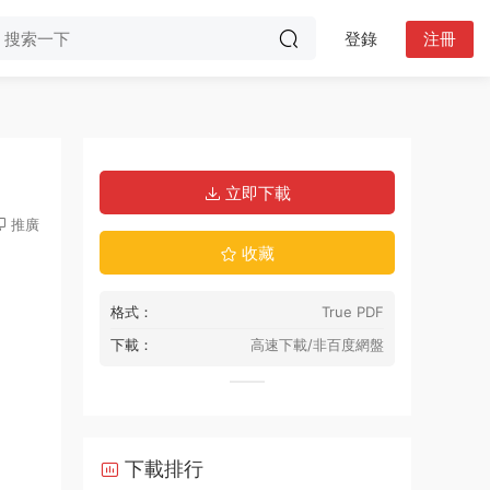
登錄
注冊
立即下載
推廣
收藏
格式：
True PDF
下載：
高速下載/非百度網盤
下載排行