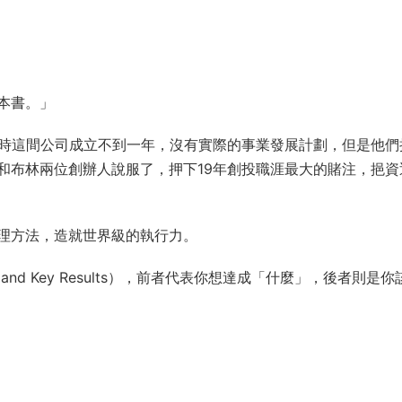
本書。」
e。當時這間公司成立不到一年，沒有實際的事業發展計劃，但是他們
和布林兩位創辦人說服了，押下19年創投職涯最大的賭注，挹資
理方法，造就世界級的執行力。
s and Key Results），前者代表你想達成「什麼」，後者則是你