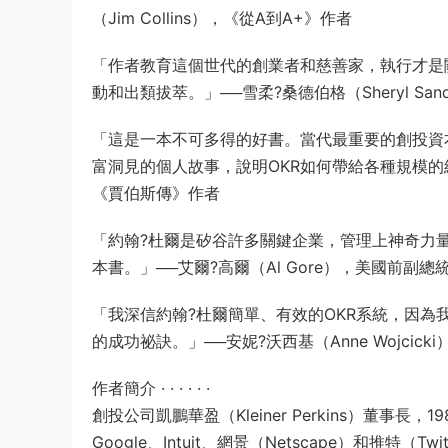
（Jim Collins），《從A到A+》作者
「作者教育這個世代的創業者和慈善家，執行才是
動和出類拔萃。」──雪柔?桑德伯格（Sheryl San
「這是一本不可多得的好書。當代最重要的創投資
富洞見的個人故事，說明OKR如何帶給各種規模的組織，
《賈伯斯傳》作者
「約翰?杜爾是矽谷許多關鍵企業，管理上神奇力
本書。」──艾爾?高爾（Al Gore），美國前副總
「我深信約翰?杜爾簡單、有效的OKR系統，因
的成功祕訣。」──安妮?沃西基（Anne Wojcic
作者簡介 · · · · · ·
創投公司凱鵬華盈（Kleiner Perkins）董事
Google、Intuit、網景（Netscape）和推特（T