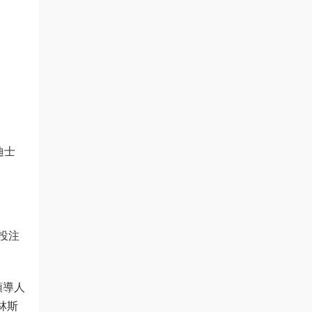
迪士
投注
領導人
林斯