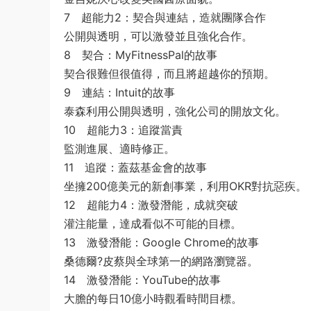
7 超能力2：契合與連結，造就團隊合作
公開與透明，可以激發並且強化合作。
8 契合：MyFitnessPal的故事
契合很難但很值得，而且將超越你的預期。
9 連結：Intuit的故事
泰森利用公開與透明，強化公司的開放文化。
10 超能力3：追蹤當責
監測進展、適時修正。
11 追蹤：蓋茲基金會的故事
坐擁200億美元的新創事業，利用OKR對抗惡疾。
12 超能力4：激發潛能，成就突破
灌注能量，達成看似不可能的目標。
13 激發潛能：Google Chrome的故事
桑德爾?皮蔡與全球第一的網路瀏覽器。
14 激發潛能：YouTube的故事
大膽的每日10億小時觀看時間目標。