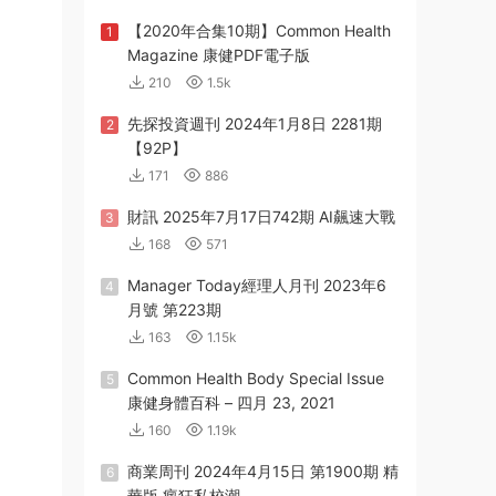
【2020年合集10期】Common Health
1
Magazine 康健PDF電子版
210
1.5k
先探投資週刊 2024年1月8日 2281期
2
【92P】
171
886
財訊 2025年7月17日742期 AI飆速大戰
3
168
571
Manager Today經理人月刊 2023年6
4
月號 第223期
163
1.15k
Common Health Body Special Issue
5
康健身體百科 – 四月 23, 2021
160
1.19k
商業周刊 2024年4月15日 第1900期 精
6
華版 瘋狂私校潮