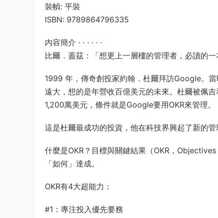
裝幀: 平裝
ISBN: 9789864796335
内容簡介 · · · · · ·
比爾．蓋茲：「想更上一層樓的管理者，必讀的一
1999 年，傳奇創投家約翰．杜爾拜訪Googl
遠大，想的是年營收百億美元的未來。杜爾被佩吉
1,200萬美元，條件就是Google要用OKR來管理。
這是杜爾最成功的投資，他在科技界興起了新的管
什麼是OKR？目標與關鍵結果（OKR，Objective
「如何」達成。
OKR有4大超能力：
#1：專注投入優先要務