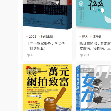
2025
時報出版
野人
電子書
電子書
十年一覺電影夢：李安傳
除身體的濕：趕走脾
（經典新版）
皮膚病、慢性病、三
4
204
商業理財
生活風格