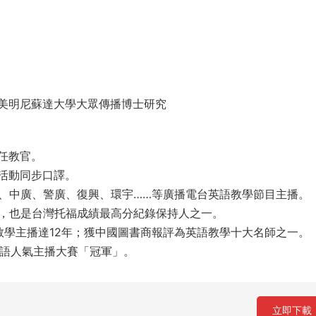
美明尼蘇達大學大眾傳播博士研究
任教官。
活動同步口譯。
、漢聲、中廣、警廣、復興、環宇……等廣播電台英語教學節目主播。
年，也是台灣托福成績最高分紀錄保持人之一。
語教學主播達12年；獲中國圖書商報評為英語教學十大名師之一。
外語人氣主播大賽「冠軍」。
立即下載