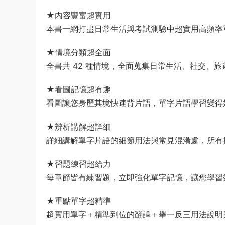
★內容豐富超實用
本書一網打盡日常生活與考試測驗中超實用高頻率
★情境分類超全面
全書共 42 種情境，全面蒐集日常生活、社交、
★看圖記憶超有趣
看圖讓您身歷其境快速背片語，單字片語學習變得
★辨析講解超詳細
詳細講解單字片語的細節用法與常見混淆處，所有
★習題練習超給力
每章節皆有練習題，立即強化單字記憶，讓您學習
★重點單字超精準
超實用單字＋精準到位的翻譯＋舉一反三用法說明