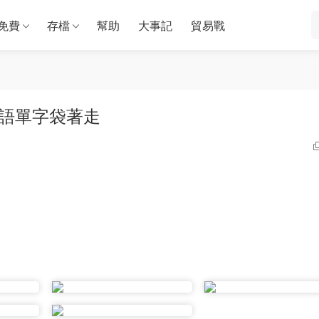
免費
存檔
幫助
大事記
貿易戰
英語單字袋著走