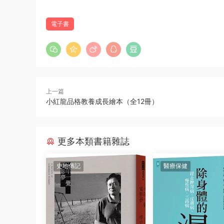
電子書
上一篇
小紅龍品格教養成長繪本（全12冊）
更多本類書籍雜誌
史地傳記
醫療保健