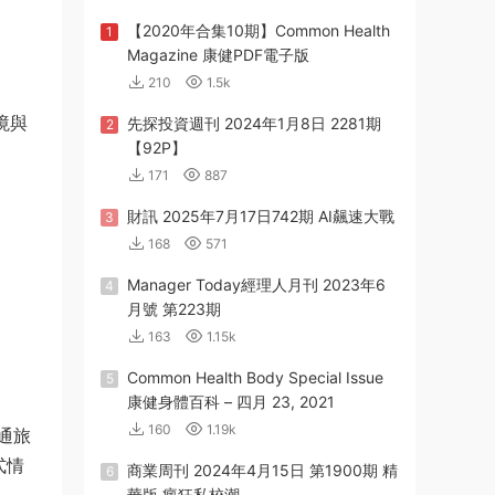
【2020年合集10期】Common Health
1
Magazine 康健PDF電子版
210
1.5k
境與
先探投資週刊 2024年1月8日 2281期
2
【92P】
171
887
財訊 2025年7月17日742期 AI飆速大戰
3
168
571
Manager Today經理人月刊 2023年6
4
月號 第223期
163
1.15k
Common Health Body Special Issue
5
康健身體百科 – 四月 23, 2021
160
1.19k
通旅
式情
商業周刊 2024年4月15日 第1900期 精
6
華版 瘋狂私校潮