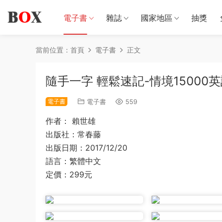
電子書
雜誌
國家地區
抽獎
當前位置：
首頁
電子書
正文
隨手一字 輕鬆速記-情境15000
電子書
電子書
559
作者： 賴世雄
出版社：常春藤
出版日期：2017/12/20
語言：繁體中文
定價：299元