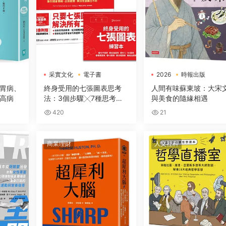
采實文化
電子書
2026
時報出版
電子書
胃病、
終身受用的七張圖表思考
人間有味蘇東坡：大宋
高病
法：3個步驟╳7種思考框
與美食的隨緣相遇
架，讓你開會簡報、企劃提
420
21
案、解決問題無往不利【隨
書送：七張圖表練習本】
商業理財
人文社科