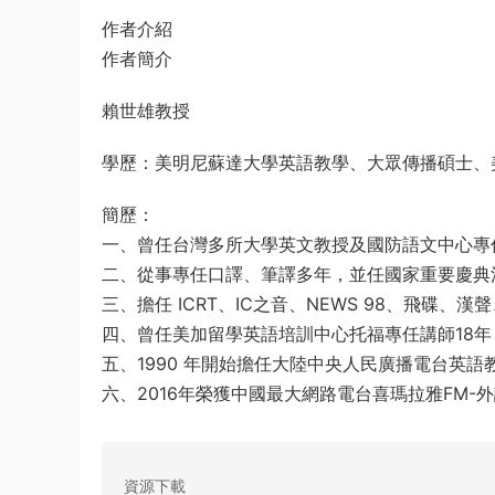
作者介紹
作者簡介
賴世雄教授
學歷：美明尼蘇達大學英語教學、大眾傳播碩士、
簡歷：
一、曾任台灣多所大學英文教授及國防語文中心專
二、從事專任口譯、筆譯多年，並任國家重要慶典
三、擔任 ICRT、IC之音、NEWS 98、飛碟
四、曾任美加留學英語培訓中心托福專任講師18
五、1990 年開始擔任大陸中央人民廣播電台英
六、2016年榮獲中國最大網路電台喜瑪拉雅FM-
資源下載