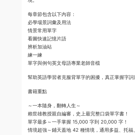
境。
每章節包含以下內容：
必學場景詞彙及用法
情景常用單字
看圖快速記憶片語
辨析加油站
練一練
單字與例句英文母語專業老師音檔
幫助英語學習者克服背單字的困擾，真正掌握字詞
書籍重點
～一本隨身，翻轉人生～
賴世雄教授親自編審，史上最完整口袋單字書！
單字最多～一手掌握 15,000 字到 20,000 字！
情境超強～鋪天蓋地 42 種情境，通用多益、托