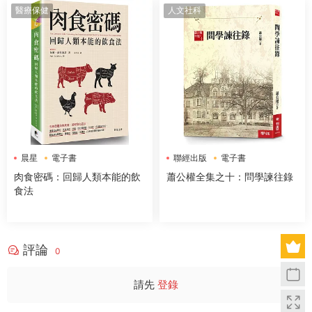
醫療保健
人文社科
晨星
電子書
聯經出版
電子書
肉食密碼：回歸人類本能的飲
蕭公權全集之十：問學諫往錄
食法
評論
0
請先
登錄