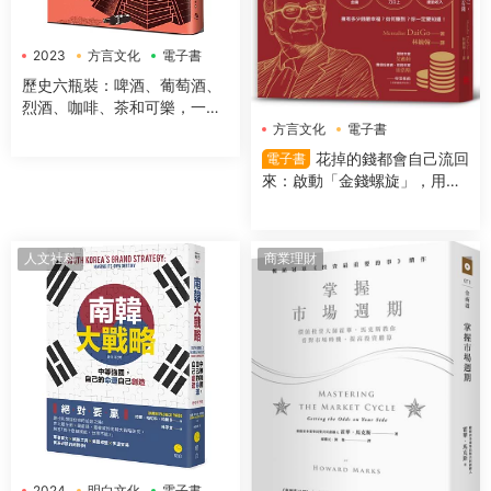
2023
方言文化
電子書
歷史六瓶裝：啤酒、葡萄酒、
烈酒、咖啡、茶和可樂，一字
排開，數千年文明史就在你眼
方言文化
電子書
前！
花掉的錢都會自己流回
電子書
來：啟動「金錢螺旋」，用錢
越多反而更有錢
人文社科
商業理財
2024
明白文化
電子書