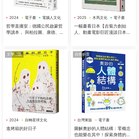
2024
電子書
電腦人文化
2025
木馬文化
電子書
哲學直播室：德國公民啟蒙哲
一幅畫看日本【吉蔔力創始
學讀本， 與柏拉圖、康德、亞
人、動畫電影巨匠漫談日本傳
裏斯多德等大師對談，解構18
世國寶，帶你遊歷1200年日本
大經典哲學思想
藝術史】
文學小說
自然科普
2024
自轉星球文化
台灣東販
電子書
電子書
進烤箱的好日子
圖解奧妙的人體結構：零概念
也能樂在其中！探索身體的組