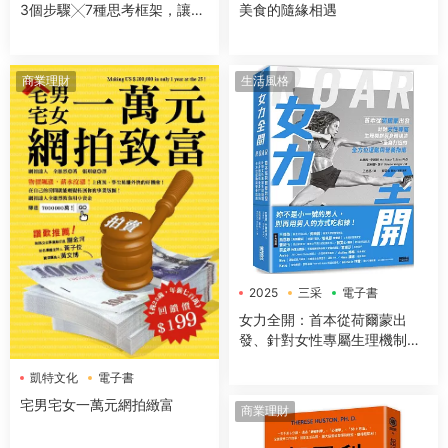
3個步驟╳7種思考框架，讓你
美食的隨緣相遇
開會簡報、企劃提案、解決問
題無往不利【隨書送：七張圖
表練習本】
商業理財
生活風格
2025
三采
電子書
女力全開：首本從荷爾蒙出
發、針對女性專屬生理機制與
身體構造，量身打造的全方位
凱特文化
電子書
運動與營養指南
宅男宅女一萬元網拍緻富
商業理財