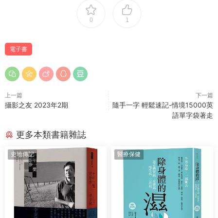
0
1
電子書
上一篇
下一篇
攝影之友 2023年2期
隨手一字 輕鬆速記-情境15000英
語單字袋著走
更多本類書籍雜誌
史地傳記
醫療保健