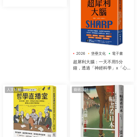
2026
堡壘文化
電子書
超犀利大腦：一天不用5分
鐘，透過「神經科學」x「心
理學」x「50+方法」，全面提
升工作效率、改善生活品質，
讓大腦潛能發揮到極緻，變得
人文社科
藝術設計
超犀利！