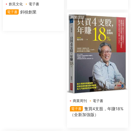
創見文化
電子書
斜槓創業
電子書
商業理財
商業周刊
電子書
隻買4支股，年賺18%
電子書
（全新加強版）