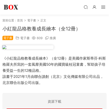
當前位置：
首頁
電子書
正文
小紅龍品格教養成長繪本（全12冊）
電子書
電子書
609
推廣
《小紅龍品格教養成長繪本》（全12冊）是美國作家斯蒂芬·科斯
格羅夫所寫的一套風靡美國50年的國寶級桂冠童書，幫助孩子培
養受益一生的12種品格。
該書于2021年1月由聯合讀創（北京）文化傳媒有限公司出品，
北京聯合出版公司出版。
資源下載