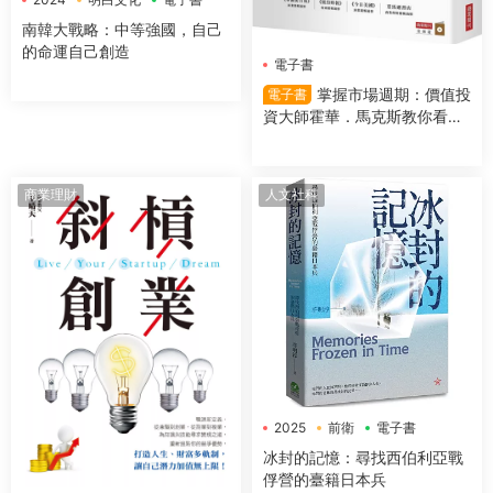
南韓大戰略：中等強國，自己
的命運自己創造
電子書
掌握市場週期：價值投
電子書
資大師霍華．馬克斯教你看對
市場時機，提高投資勝算
商業理財
人文社科
2025
前衛
電子書
冰封的記憶：尋找西伯利亞戰
俘營的臺籍日本兵