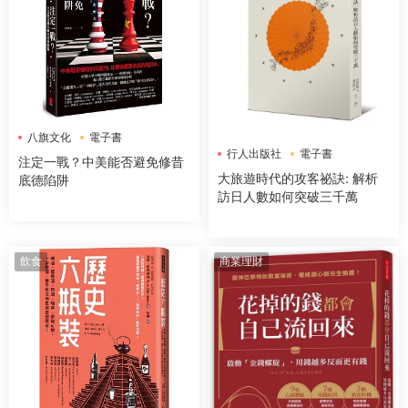
八旗文化
電子書
行人出版社
電子書
注定一戰？中美能否避免修昔
大旅遊時代的攻客祕訣: 解析
底德陷阱
訪日人數如何突破三千萬
飲食
商業理財