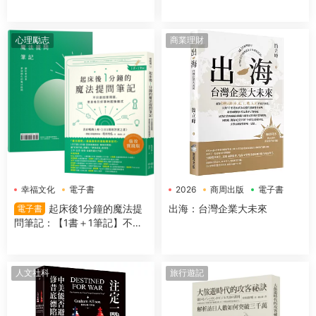
成＆運作機制
心理勵志
商業理財
幸福文化
電子書
2026
商周出版
電子書
起床後1分鐘的魔法提
出海：台灣企業大未來
電子書
問筆記：【1書＋1筆記】不隻
是回答問題，更是吸引好事的
超強儀式
人文社科
旅行遊記