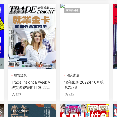
商業财經
家居裝飾
經貿透視
漂亮家居
Trade Insight Biweekly
漂亮家居 2022年10月號
經貿透視雙周刊 2022年
第259期
十一月 16,
517
454
Food 食物
日韓雜誌