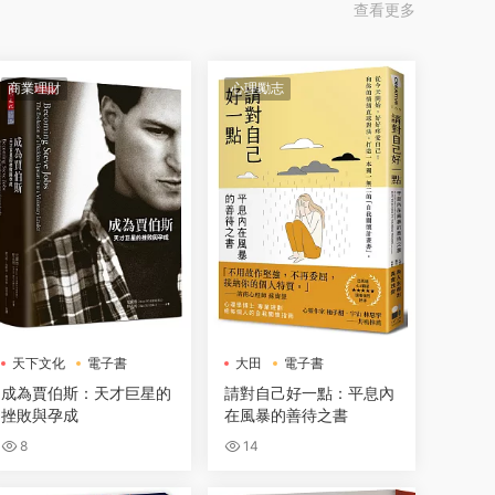
查看更多
商業理財
心理勵志
天下文化
電子書
大田
電子書
成為賈伯斯：天才巨星的
請對自己好一點：平息內
挫敗與孕成
在風暴的善待之書
8
14