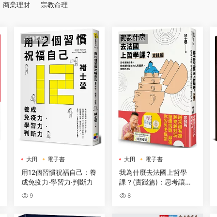
商業理財
宗教命理
心理勵志
人文社科
大田
電子書
大田
電子書
用12個習慣祝福自己：養
我為什麼去法國上哲學
成免疫力‧學習力‧判斷力
課？(實踐篇)：思考讓我
自由，學會面對複雜的人
9
8
際關係，做對的決定