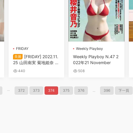
FRIDAY
Wеekly Plаyboy
[FRIDAY] 2022.11.
Wеekly Plаyboy N.47 2
美圖
25 山田南実 菊地姫奈 吉
022年21 November
田あかり いけちゃん 大
440
508
和田南那 尾崎明日香
···
372
373
374
375
376
...
396
下一頁