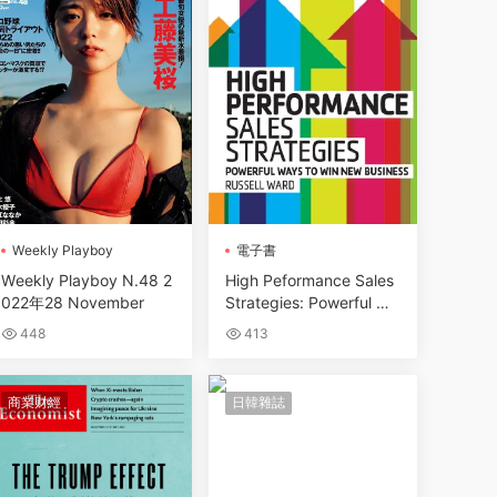
Wеekly Plаyboy
電子書
Wеekly Plаyboy N.48 2
High Peformance Sales
022年28 November
Strategies: Powerful Wa
ys to Win New Business
448
413
(Repost)
商業财經
日韓雜誌