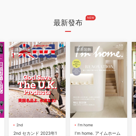
NEW
最新發布
娛樂生活
家居裝飾
2nd
I'm home
2nd セカンド 2023年1
I’m home. アイムホーム