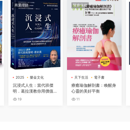
商業理財
醫療保健
2025
樂金文化
天下生活
電子書
電子書
沉浸式人生：當代班傑
療癒瑜伽解剖書：喚醒身
明．葛拉漢教你用價值投
心靈的美好平衡
資的智慧，找回富足與踏
19
11
實的生活