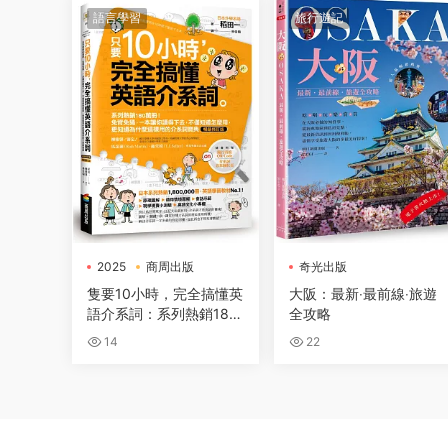
語言學習
旅行遊記
2025
商周出版
奇光出版
電子書
隻要10小時，完全搞懂英
大阪：最新‧最前線‧旅遊
語介系詞：系列熱銷180
全攻略
萬冊！免背免猜，一本讓
14
22
你讀得下去，不僅知道怎
麼用，更知道為什麼這樣
用的介系詞寶典