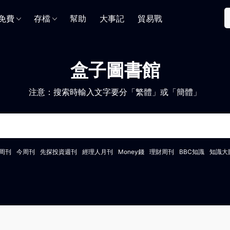
免費
存檔
幫助
大事記
貿易戰
盒子圖書館
注意：搜索時輸入文字要分「繁體」或「簡體」
周刊
今周刊
先探投資週刊
經理人月刊
Money錢
理財周刊
BBC知識
知識大