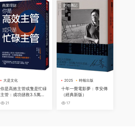
商業理財
史地傳記
大是文化
2025
時報出版
電子書
你是高效主管或隻是忙碌
十年一覺電影夢：李安傳
主管：成功拯救3.5萬名
（經典新版）
主管的管理法：調酒師思
21
17
維、作業興奮機制、希爾
蒂式時間術，事情變少績
效更好。