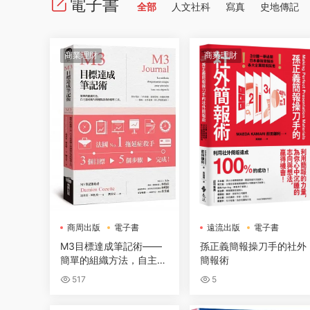
電子書
全部
人文社科
寫真
史地傳記
商業理財
商業理財
商周出版
電子書
遠流出版
電子書
M3目標達成筆記術——
孫正義簡報操刀手的社外
簡單的組織方法，自主達
簡報術
成個人與團隊計畫的精準
517
5
工具